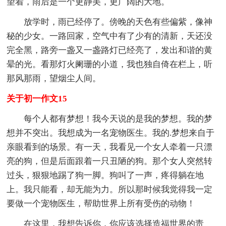
望着，雨后是一个更静美，更广阔的大地。
放学时，雨已经停了。傍晚的天色有些偏紫，像神
秘的少女。一路回家，空气中有了少有的清新，天还没
完全黑，路旁一盏又一盏路灯已经亮了，发出和谐的黄
晕的光。看那灯火阑珊的小道，我也独自倚在栏上，听
那风那雨，望烟尘人间。
关于初一作文15
每个人都有梦想！我今天说的是我的梦想。我的梦
想并不突出。我想成为一名宠物医生。我的.梦想来自于
亲眼看到的场景。有一天，我看见一个女人牵着一只漂
亮的狗，但是后面跟着一只丑陋的狗。那个女人突然转
过头，狠狠地踢了狗一脚。狗叫了一声，疼得躺在地
上。我只能看，却无能为力。所以那时候我觉得我一定
要做一个宠物医生，帮助世界上所有受伤的动物！
在这里，我想告诉你，你应该选择造福世界的责