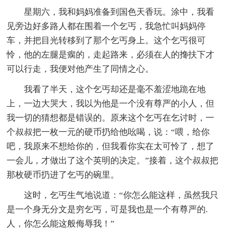
星期六，我和妈妈准备到国色天香玩。涂中，我看
见旁边好多路人都在围着一个乞丐，我急忙叫妈妈停
车，并把目光转移到了那个乞丐身上。这个乞丐很可
怜，他的左腿是瘸的，走起路来，必须在人的搀扶下才
可以行走，我便对他产生了同情之心。
我看了半天，这个乞丐却还是毫不羞涩地跪在地
上，一边大哭大，我以为他是一个没有尊严的小人，但
我一切的猜想都是错误的。原来这个乞丐在乞讨时，一
个叔叔把一枚一元的硬币扔给他吆喝，说：“喂，给你
吧，我原来不想给你的，但我看你实在太可怜了，想了
一会儿，才做出了这个英明的决定。”接着，这个叔叔把
那枚硬币扔进了乞丐的碗里。
这时，乞丐生气地说道：“你怎么能这样，虽然我只
是一个身无分文是穷乞丐，可是我也是一个有尊严的.
人，你怎么能这般侮辱我！”