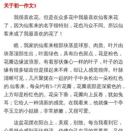
关于初一作文3
我很喜欢花。但是在众多花中我最喜欢仙客来花
了，因为仙客来的名字很特别，花也与众不同。所以仙
客来成了我最喜欢的花了！
瞧，我家的仙客来根部块茎是球形、肉质。叶片由
块茎顶部生出，叶面绿色，具有白色斑点，花是粉色，
花瓣边缘波浪形。有着形状像心一样的叶子，叶子的边
缘有很多锯齿但是摸起来不疼，却让人感觉很痒。叶脉
清晰可见，几片聚拢在一起的叶子中央长出一朵粉红色
的.仙客来，每朵约有5-7片花瓣，花瓣底部是深紫色的，
上方却是粉红色的。花朵下垂，花瓣向上反卷，犹如兔
耳；它给人一种清新的感觉。在我看来，他就像一个亭
亭玉立的小姑娘，非常娇嫩，又很可爱。
这盆花摆在阳台上，美观，别致。每当我看到它，
心里就会感到无比舒适，仿佛自己在花的世界里，又仿