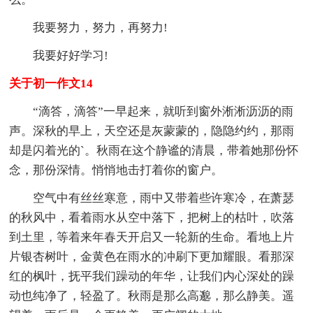
我要努力，努力，再努力!
我要好好学习!
关于初一作文14
“滴答，滴答”一早起来，就听到窗外淅淅沥沥的雨
声。深秋的早上，天空还是灰蒙蒙的，隐隐约约，那雨
却是闪着光的`。秋雨在这个静谧的清晨，带着她那份怀
念，那份深情。悄悄地击打着你的窗户。
空气中有丝丝寒意，雨中又带着些许寒冷，在萧瑟
的秋风中，看着雨水从空中落下，把树上的枯叶，吹落
到土里，等着来年春天开启又一轮新的生命。看地上片
片银杏树叶，金黄色在雨水的冲刷下更加耀眼。看那深
红的枫叶，抚平我们躁动的年华，让我们内心深处的躁
动也纯净了，轻盈了。秋雨是那么高邈，那么静美。遥