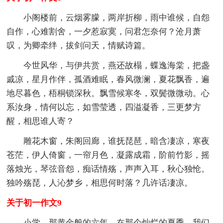
小阁楼前，云烟雾朦，两岸折柳，雨中谁候，自怨
自作，心难割舍，一夕惹寂寞，问君怎奈何？沧月萧
叹，为卿牵绊，拔剑问天，情赋诗篇。
今世风华，与伊共赏，燕还故榻，蝶逸海棠，把盏
戚凉，星月作伴，孤酒难眠，春风微澜，夏花飘香，遍
地尽暮色，梧桐锁深秋。飘雪候寒冬，双鬓微微动。心
系汝身，情何以忘，如雪莹透，四溢凝香，三更梦方
醒，相思谁人寄？
雕花木窗，朱阁回廊，谁抚琵琶，暗含凄凉，寒夜
苍茫，伊人倚窗，一帘月色，凝露成霜，阶前竹影，摇
落烛光，琴弦音怨，痴话情殇，声声入耳，秋心独怆。
独吟殇琵，人沁梦乡，相思何时落？几许话凄凉。
关于初一作文9
小学，那黄金般的六年，在那个灿烂的夏季，我们