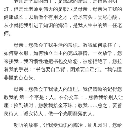
老师是辛勤的园丁，是燃烧的蜡烛，是指路的明
灯，但是比老师更伟大的是职业是母亲，母亲为了我的
健康成长，以后做个有用之才，尝尽苦头，尝尽心酸，
从小就把我引进了知识的海洋，是我人生中的第一任老
师。
母亲，您教会了我生活的常识。教我如何拿筷子，
如何穿衣服，如何独立自主的完成事情。一次放学，您
来接我，我习惯性地把书包交给您，被您拒绝了，您拉
着我的手说：“书包要自己背，困难要自己扛。”我似懂
非懂的点点头。
母亲，您教会了我做人的道理。我仍清晰的记得您
教我的'第一个字是：人。在公交车上，您教我给别人让
座；捡到钱时，您教我拾金不昧；教我……总之，要善
良待人，诚实待人，做一个光明磊落的人。
动听的故事，让我受知识的陶冶，幼儿园时，您给