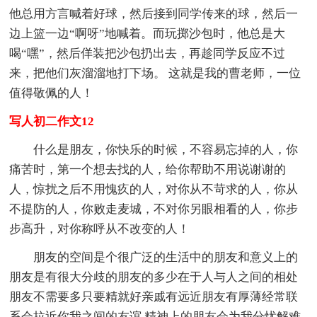
他总用方言喊着好球，然后接到同学传来的球，然后一
边上篮一边“啊呀”地喊着。而玩掷沙包时，他总是大
喝“嘿”，然后佯装把沙包扔出去，再趁同学反应不过
来，把他们灰溜溜地打下场。 这就是我的曹老师，一位
值得敬佩的人！
写人初二作文12
什么是朋友，你快乐的时候，不容易忘掉的人，你
痛苦时，第一个想去找的人，给你帮助不用说谢谢的
人，惊扰之后不用愧疚的人，对你从不苛求的人，你从
不提防的人，你败走麦城，不对你另眼相看的人，你步
步高升，对你称呼从不改变的人！
朋友的空间是个很广泛的生活中的朋友和意义上的
朋友是有很大分歧的朋友的多少在于人与人之间的相处
朋友不需要多只要精就好亲戚有远近朋友有厚薄经常联
系会拉近你我之间的友谊 精神上的朋友会为我分忧解难