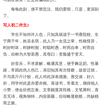
每每此刻，便不禁悲泣。我仍爱雨，只是，更深刻
了。
写人初二作文2
学生不知何许人也，只知其就读于一书香院校。生
于两千年，姓吴名琪，此人乃一女流之辈，性格怪异，
时好时坏，时静时闹，时聪时愚，时而自卑，时而自
负，自称为大智若愚，其母曰：变脸盛于变天。
好音乐，不求甚解，略通其意，便手舞足蹈。性暴
躁，常因此伤人伤己，亲旧知其有次怪癖，故皆迁就，
不与其斤斤计较，此人对此深表感激。善交谈，好八
卦，同学对此是亦爱亦狠。喜读书，常着文，偶得他人
小赞，便会欣然忘食。文章颇显其性格，文笔犀利，直
言无讳，视角独特，内容新颖，但却略显粗糙，尚缺精
简之躯。