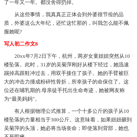
了一年又一年。都没舍得扔掉。
从这些事情，我真真正正体会到外婆很节俭的品
质，外婆这么大年纪，还忙这忙那的，叫我怎么能不佩
服她呢?
写人初二作文8
20xx年7月2日下午，杭州，两岁女童妞妞突然从10
楼坠落。此时，31岁的吴菊萍刚好从楼下经过，她迅速
踢掉高跟鞋冲过去，用双手接住了孩子。她的手臂被巨
大的冲击力撞成粉碎性骨折，所幸孩子的命保住了。这
位还在哺乳期的.母亲徒手托出生命奇迹，她被网友称
为“最美妈妈”。
有人根据物理公式推算，一个十多公斤的孩子从10
楼坠落的力量相当于300公斤。这意味着，如果妞妞砸到
吴菊萍的头顶，她必将当场丧命；即使落到背部，她也
不死即瘫。