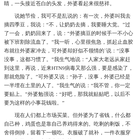
睛，一头接近苍白的头发，外婆看起来很慈祥。
说她节俭，我可不是乱说的：有一次，外婆叫我去
摘四季豆，我说：“不，让奶奶去摘，我要睡大觉。”过
了一会，奶奶回来了，说：“外婆摘豆的时候手一不小心
被下班割除流血了。”我一听，心里很焦急，抓起止血胶
布就往外婆家冲去，可外婆却好似不领情的`说：“没事
没事，这都习惯了。”我生气地说：“人家大老远从家赶
到这里，再说，近来HTN9病毒又那么强，要是感染了，
那就危险了。”可外婆又说：“孙子，没事，外婆已经是
一半埋在土里的人了。”我生气的说：“我不管，你一定
要贴上。”外婆勉强说：“好吧，那我就贴贴吧，以后不
要为这样的小事花钱啦。”
现在人们都上市场买菜。但外婆为了省钱，什么都
自己种，鸡蛋也是靠自己养鸡得来的。吃剩的剩饭，不
舍得倒掉，留着下一顿吃。衣服破了就补，一件衣服穿