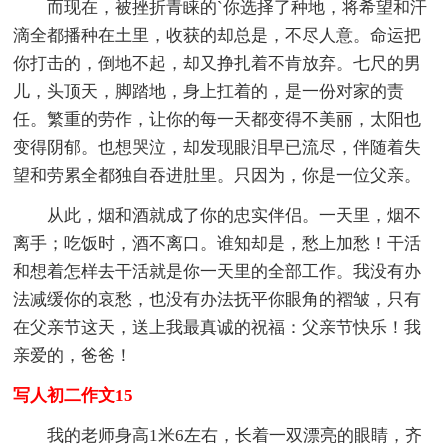
而现在，被挫折青睐的`你选择了种地，将希望和汗
滴全都播种在土里，收获的却总是，不尽人意。命运把
你打击的，倒地不起，却又挣扎着不肯放弃。七尺的男
儿，头顶天，脚踏地，身上扛着的，是一份对家的责
任。繁重的劳作，让你的每一天都变得不美丽，太阳也
变得阴郁。也想哭泣，却发现眼泪早已流尽，伴随着失
望和劳累全都独自吞进肚里。只因为，你是一位父亲。
从此，烟和酒就成了你的忠实伴侣。一天里，烟不
离手；吃饭时，酒不离口。谁知却是，愁上加愁！干活
和想着怎样去干活就是你一天里的全部工作。我没有办
法减缓你的哀愁，也没有办法抚平你眼角的褶皱，只有
在父亲节这天，送上我最真诚的祝福：父亲节快乐！我
亲爱的，爸爸！
写人初二作文15
我的老师身高1米6左右，长着一双漂亮的眼睛，齐