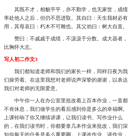
其既不才，相貌平平，亦不勤学，也无家世，成绩
率处他人之后，但仍不思进取。其自曰：天生我材必有
用，其母哀曰：朽木不可雕也。其父劝曰：树大自直。
赞曰：不戚戚于成绩，不汲汲于分数。成大器者，
比胸怀大志。
写人初二作文3
我们都知道老师和我们的家长一样，同样日夜为我
们操劳着。在这里我想对老师说声深挚的谢谢，以表达
我们对老师的无限爱意。
中午你一人在办公室里批改着上百本作业，一直都
不肯休息，我们做学生的看后感到你是多么的幸福啊。
上课铃响了你又继续讲课，让我们读书、写作业什么
的，在我们读书时，你都要拿几本作业来批改，我们深
知你每天的任务是多么重要啊。上课改作业、讲作业，