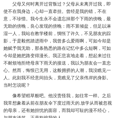
父母又何时离开过背叛过？父母从未离开过我，即
使不在我身边，心却一直牵挂。曾经是我的错，不在
意，不珍惜。我今生永不会遗忘掉那个下雨的傍晚，最
无助的傍晚，良心发现的傍晚：雨不算倾盆，但足以淋
湿一人，我站在教学楼前，惆怅了许久，不见朋友的踪
影，于是毅然踏进雨中，我曾多么爱雨啊，可如今却是
她赋予我无助，那条熟悉的路在记忆中多么短啊，可如
今却是她把路变得漫长。我正悲哀地走着，想起来过往
不耐烦地拒绝母亲下雨天的接送，我以为朋友会一直忠
心。然而，悔恨已无用，这般拥挤的人潮，我没瞧见一
人。此刻我不经意间抬头，竟瞧见了父亲伟岸的身影。
当时怎说呢？
像希望稻草般吧。他没责怪我，如往常一样。之后
我常想象着从前在朋友伞下度过雨天的.放学从而被忽视
的母亲，还有她担忧的面容，而我却可耻的漫不经心，
与朋友谈笑，正是欺骗我的人。