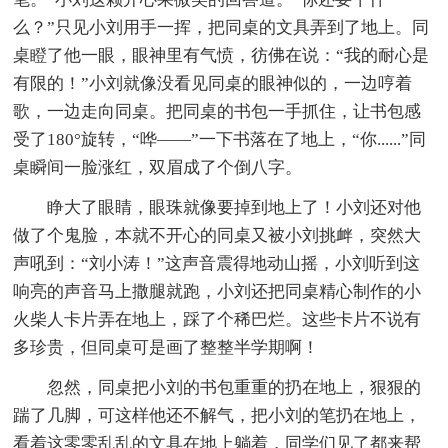
么？”只见小刘用手一挥，把同桌的文具弄到了地上。同
桌瞪了他一眼，眼神里有气愤，彷佛在说：“我的耐心是
有限的！”小刘就像没看见同桌的眼神似的，一边哼着
歌，一边走向同桌。把同桌的书包一手抓住，让书包感
受了180°旋转，“哗——”一下书落在了地上，“你......”同
桌瞬间一脸涨红，双眉成了个倒八字。
睁大了眼睛，眼珠就像要掉到地上了！小刘还对他
做了个鬼脸，本就不开心的同桌又被小刘挑衅，突然大
声吼到：“刘小涛！”这声音震得地动山摇，小刘听到这
响亮的声音马上撒腿就跑，小刘还把同桌精心制作的小
火柴人卡片弄在地上，踩了个稀巴烂。这些卡片不说有
多珍贵，但同桌可是画了整整半学期啊！
忽然，同桌把小刘的书包重重的扔在地上，狠狠的
踹了几脚，可这样他还不解气，把小刘的笔扔在地上，
看着这零零乱乱的文具在地上躺着，同学们见了都来帮