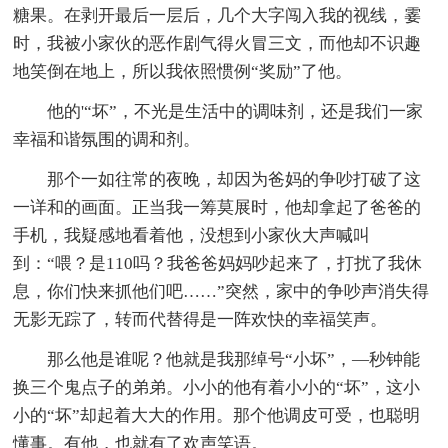
糖果。在剥开最后一层后，几个大字闯入我的视线，霎
时，我被小家伙的恶作剧气得火冒三文，而他却不识趣
地笑倒在地上，所以我依照惯例“奖励”了他。
他的'“坏”，不光是生活中的调味剂，还是我们一家
幸福和谐氛围的调和剂。
那个一如往常的夜晚，却因为爸妈的争吵打破了这
一详和的画面。正当我一筹莫展时，他却拿起了爸爸的
手机，我疑感地看着他，没想到小家伙大声喊叫
到：“喂？是110吗？我爸爸妈妈吵起来了，打扰了我休
息，你们快来抓他们吧……”突然，家中的争吵声消失得
无影无踪了，转而代替得是一阵欢快的幸福笑声。
那么他是谁呢？他就是我那绰号“小坏”，—秒钟能
换三个鬼点子的弟弟。小小的他有着小小的“坏”，这小
小的“坏”却起着大大的作用。那个他调皮可受，也聪明
懂事。有他，也就有了欢声笑语。