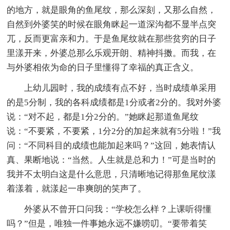
的地方，就是眼角的鱼尾纹，那么深刻，又那么自然，
自然到外婆笑的时候在眼角眯起一道深沟都不显半点突
兀，反而更富亲和力。于是鱼尾纹就在那些贫穷的日子
里漾开来，外婆总那么乐观开朗、精神抖擞。而我，在
与外婆相依为命的日子里懂得了幸福的真正含义。
上幼儿园时，我的成绩有点不好，当时成绩单采用
的是5分制，我的各科成绩都是1分或者2分的。我对外婆
说：“对不起，都是1分2分的。”她眯起那道鱼尾纹
说：“不要紧，不要紧，1分2分的加起来就有5分啦！”我
问：“不同科目的成绩也能加起来吗？”这回，她表情认
真、果断地说：“当然。人生就是总和力！”可是当时的
我并不太明白这是什么意思，只清晰地记得那鱼尾纹漾
着漾着，就漾起一串爽朗的笑声了。
外婆从不曾开口问我：“学校怎么样？上课听得懂
吗？”但是，唯独一件事她永远不嫌唠叨。“要带着笑