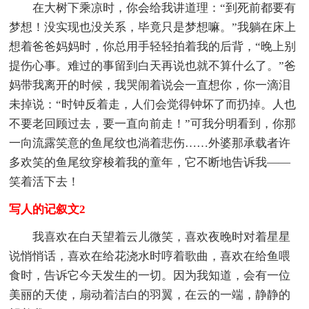
在大树下乘凉时，你会给我讲道理：“到死前都要有
梦想！没实现也没关系，毕竟只是梦想嘛。”我躺在床上
想着爸爸妈妈时，你总用手轻轻拍着我的后背，“晚上别
提伤心事。难过的事留到白天再说也就不算什么了。”爸
妈带我离开的时候，我哭闹着说会一直想你，你一滴泪
未掉说：“时钟反着走，人们会觉得钟坏了而扔掉。人也
不要老回顾过去，要一直向前走！”可我分明看到，你那
一向流露笑意的鱼尾纹也淌着悲伤……外婆那承载者许
多欢笑的鱼尾纹穿梭着我的童年，它不断地告诉我——
笑着活下去！
写人的记叙文2
我喜欢在白天望着云儿微笑，喜欢夜晚时对着星星
说悄悄话，喜欢在给花浇水时哼着歌曲，喜欢在给鱼喂
食时，告诉它今天发生的一切。因为我知道，会有一位
美丽的天使，扇动着洁白的羽翼，在云的一端，静静的