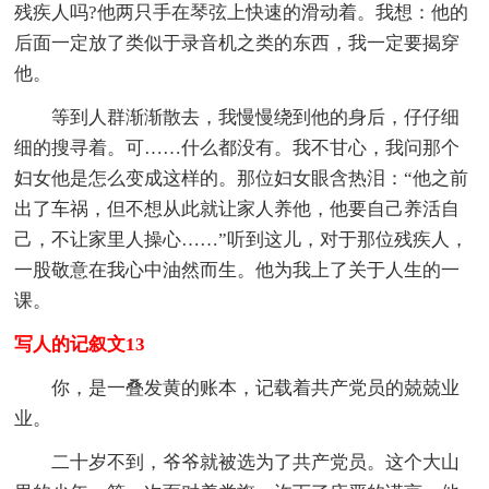
残疾人吗?他两只手在琴弦上快速的滑动着。我想：他的
后面一定放了类似于录音机之类的东西，我一定要揭穿
他。
等到人群渐渐散去，我慢慢绕到他的身后，仔仔细
细的搜寻着。可……什么都没有。我不甘心，我问那个
妇女他是怎么变成这样的。那位妇女眼含热泪：“他之前
出了车祸，但不想从此就让家人养他，他要自己养活自
己，不让家里人操心……”听到这儿，对于那位残疾人，
一股敬意在我心中油然而生。他为我上了关于人生的一
课。
写人的记叙文13
你，是一叠发黄的账本，记载着共产党员的兢兢业
业。
二十岁不到，爷爷就被选为了共产党员。这个大山