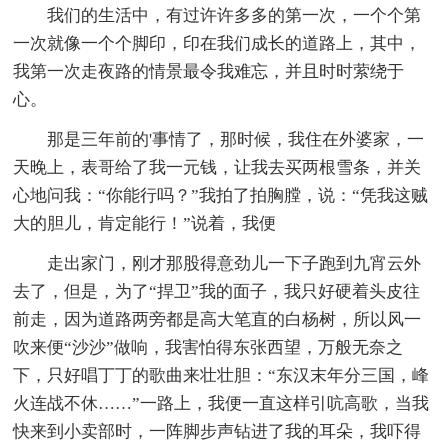
我们的生活中，有过许许多多的第一次，一个个第
一次就像一个个脚印，印在我们成长的道路上，其中，
我第一次走夜路的情景最令我难忘，并且时时萦绕于
心。
那是三年前的'事情了，那时候，我住在外婆家，一
天晚上，表哥给了我一元钱，让我去买两根雪条，并关
心地问我：“你能行吗？”我拍了拍胸膛，说：“凭我这贼
大的胆儿，肯定能行！”说着，我便
走出家门，刚才那股得意劲儿一下子跑到九宵云外
去了，但是，为了“捍卫”我的面子，我只好硬着头皮往
前走，因为道路两旁都是高大笔直的白杨树，所以风一
吹来便“沙沙”做响，我害怕得东张西望，万般无奈之
下，只好唱丁丁的歌曲来壮壮胆：“东汉末年分三国，峰
火连战不休……”一路上，我便一直这样引吭高歌，当我
快来到小卖部时，一阵脚步声钻进了我的耳朵，我吓得