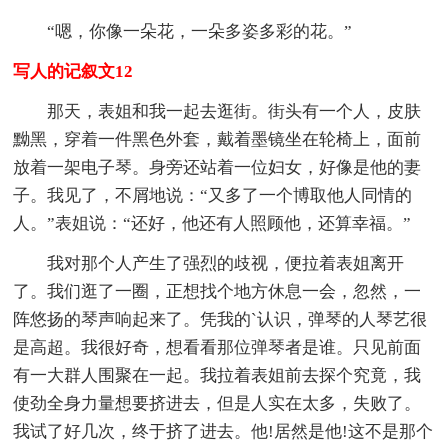
“嗯，你像一朵花，一朵多姿多彩的花。”
写人的记叙文12
那天，表姐和我一起去逛街。街头有一个人，皮肤
黝黑，穿着一件黑色外套，戴着墨镜坐在轮椅上，面前
放着一架电子琴。身旁还站着一位妇女，好像是他的妻
子。我见了，不屑地说：“又多了一个博取他人同情的
人。”表姐说：“还好，他还有人照顾他，还算幸福。”
我对那个人产生了强烈的歧视，便拉着表姐离开
了。我们逛了一圈，正想找个地方休息一会，忽然，一
阵悠扬的琴声响起来了。凭我的`认识，弹琴的人琴艺很
是高超。我很好奇，想看看那位弹琴者是谁。只见前面
有一大群人围聚在一起。我拉着表姐前去探个究竟，我
使劲全身力量想要挤进去，但是人实在太多，失败了。
我试了好几次，终于挤了进去。他!居然是他!这不是那个