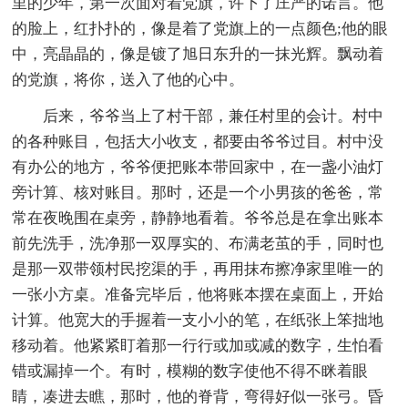
里的少年，第一次面对着党旗，许下了庄严的诺言。他
的脸上，红扑扑的，像是着了党旗上的一点颜色;他的眼
中，亮晶晶的，像是镀了旭日东升的一抹光辉。飘动着
的党旗，将你，送入了他的心中。
后来，爷爷当上了村干部，兼任村里的会计。村中
的各种账目，包括大小收支，都要由爷爷过目。村中没
有办公的地方，爷爷便把账本带回家中，在一盏小油灯
旁计算、核对账目。那时，还是一个小男孩的爸爸，常
常在夜晚围在桌旁，静静地看着。爷爷总是在拿出账本
前先洗手，洗净那一双厚实的、布满老茧的手，同时也
是那一双带领村民挖渠的手，再用抹布擦净家里唯一的
一张小方桌。准备完毕后，他将账本摆在桌面上，开始
计算。他宽大的手握着一支小小的笔，在纸张上笨拙地
移动着。他紧紧盯着那一行行或加或减的数字，生怕看
错或漏掉一个。有时，模糊的数字使他不得不眯着眼
睛，凑进去瞧，那时，他的脊背，弯得好似一张弓。昏