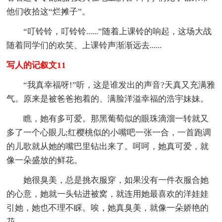
他们收拾这“烂摊子”。
“叮铃铃，叮铃铃......”随着上课铃的响起，这场大战
随着同学们的欢笑、上课铃声渐渐远去......
写人的记叙文11
“我真幸福呀!”听，这是谁发出的声音?天真又充满雅
气。原来是被爸爸抱着的、满脸洋溢幸福的浩宇妹妹。
瞧，她有多可爱。那黑葡萄似的眼珠滴溜一转就又
多了一个心眼儿;红樱桃似的小嘴吧一张一合，一首跑调
的儿歌就从她的嘴巴里钻出来了。呵呵，她真可爱，就
像一朵盛放的鲜花。
她很臭美，总是挑衣服穿，如果没有一件衣服合她
的心意，她就一头钻进被窝，就连用她最喜欢的洋娃娃
引她，她也不理不睬。唉，她真臭美，就像一朵娇艳的
花。