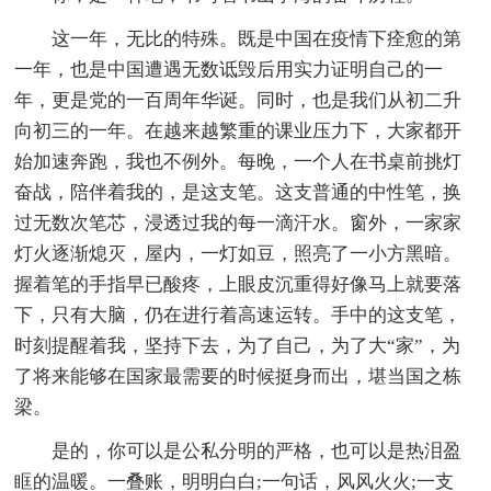
这一年，无比的特殊。既是中国在疫情下痊愈的第
一年，也是中国遭遇无数诋毁后用实力证明自己的一
年，更是党的一百周年华诞。同时，也是我们从初二升
向初三的一年。在越来越繁重的课业压力下，大家都开
始加速奔跑，我也不例外。每晚，一个人在书桌前挑灯
奋战，陪伴着我的，是这支笔。这支普通的中性笔，换
过无数次笔芯，浸透过我的每一滴汗水。窗外，一家家
灯火逐渐熄灭，屋内，一灯如豆，照亮了一小方黑暗。
握着笔的手指早已酸疼，上眼皮沉重得好像马上就要落
下，只有大脑，仍在进行着高速运转。手中的这支笔，
时刻提醒着我，坚持下去，为了自己，为了大“家”，为
了将来能够在国家最需要的时候挺身而出，堪当国之栋
梁。
是的，你可以是公私分明的严格，也可以是热泪盈
眶的温暖。一叠账，明明白白;一句话，风风火火;一支