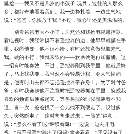
尴尬——我又不是几岁的小孩子!况且，过往的人那么
多，都好奇地看着我们。我一边挣扎着，一边生气地
说：“爸爸，你快放下我!”不过，我心里还是美滋滋的。
别看爸爸老大不小了，居然还和我抢电视遥控器。
看电视时，我经常摸不着遥控器的边，他早早就攥在手
里，我向他要，他不但不给，有时还故意做鬼脸来气
我。硬的不行，我就来软的——软磨硬泡再加撒娇。这
一招有时能奏效，不过，遥控器刚到我手里，他就后悔
了，马上找我要，我当然不会轻易让权。令人气愤的
是，他有时出去都不忘把遥控器带在身上。为了对付爸
爸，有时我会趁他不注意时把遥控器抓在手里，换成我
喜欢的频道后便藏起来，等爸爸找的时候就装着不知
道。有一次，爸爸找了一会儿找不到便走了。没过多
久，突然断电了。这时爸爸走过来，一脸的`得意，
说：“怎么不看了呢?继续看嘛!”一边说一边去开电
视。“是不是遥控器出了问题?拿来看看。”我见没有了