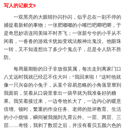
写人的记叙文9
一双黑亮的大眼睛扑闪扑闪，似乎总在一刻不停的
捕捉着新鲜的事物；一张肥嘟嘟的小嘴巴吧唧吧唧，于
是奇思妙语连同美味不时齐飞；一张脏兮兮的小手从不
闲着，一沓沓的游戏卡犹如变戏法般神出鬼没。他眼珠
一转，又不知道想出了多少个鬼点子，总是令人防不胜
防。
每周最期盼的日子非放假莫属，每次走到离家门口
八丈远时我就已经忍不住大叫：“我回来啦！”这时他就
像一只兴奋的小兔子，从某个容易忽略的小角落里窜到
我面前，笑着从口袋里拿出一袋早就为我准备好的糖
果。我笑着接过来，一边夸他长大了，一边内心的暖意
倍增。顿时，繁重的作业任务、老师的批评教育、生活
的小小烦恼，瞬间被我抛到九霄云外。一层、两层、三
层……奇怪，我剥了数层之后，并没有看贝五颜六色的