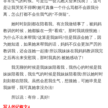
非常生气的时候。可是过一会儿她又会来找我了，这可
是让我哭笑不得啊!她可真像一个什么骂都不会跟我分
离，怎么打都不会生我气的“不倒翁”。
她时时刻刻都在陪着我。有次我做错事了，被妈妈
教训的时候，她都躲在一旁“看戏”。那时我就很恨她：
为什么不出来帮我?这算是我妹吗?但是我误会她了，因
为她知道，如果她来帮我的话，妈妈不仅会更加严厉的
教训我，还会连她一起揍!所以我妹妹在我妈妈教训我完
之后再出来安慰我，那时我真的.被她感动了!
我无聊的时候是我妹妹陪着我，我伤心的时候是我
妹妹陪着我，我生气的时候是我妹妹陪着我!所以她时时
刻刻都在陪我。虽然会惹我生气，想揍她，可她毕竟是
我妹呀，我可真她拿没办法!
所以说：有你，真好!
写人的记叙文4