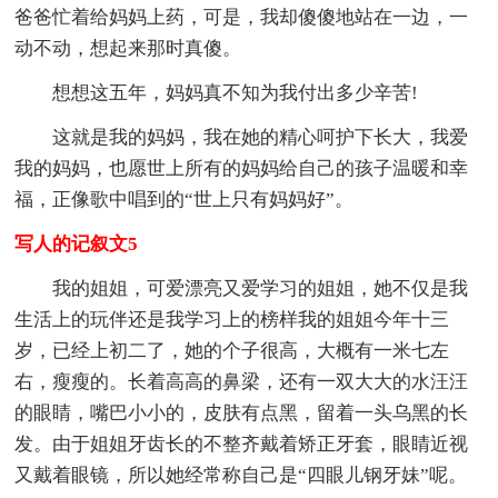
爸爸忙着给妈妈上药，可是，我却傻傻地站在一边，一
动不动，想起来那时真傻。
想想这五年，妈妈真不知为我付出多少辛苦!
这就是我的妈妈，我在她的精心呵护下长大，我爱
我的妈妈，也愿世上所有的妈妈给自己的孩子温暖和幸
福，正像歌中唱到的“世上只有妈妈好”。
写人的记叙文5
我的姐姐，可爱漂亮又爱学习的姐姐，她不仅是我
生活上的玩伴还是我学习上的榜样我的姐姐今年十三
岁，已经上初二了，她的个子很高，大概有一米七左
右，瘦瘦的。长着高高的鼻梁，还有一双大大的水汪汪
的眼睛，嘴巴小小的，皮肤有点黑，留着一头乌黑的长
发。由于姐姐牙齿长的不整齐戴着矫正牙套，眼睛近视
又戴着眼镜，所以她经常称自己是“四眼儿钢牙妹”呢。