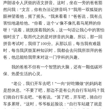
声朗读令人厌烦的语文拼音。这时，坐在一旁的爸爸豁
然问我：“文言，你有办法记拼音吗？”我用一双狐疑的
眼神望着他，摇了摇头。“我来看看！”爸爸说，我有点
害怕地递给他。“你看，这个‘a’像不像扎着马尾辫的你
呀！”说着，就抚摸着我的头，这一句话让我心中的害怕
顿时没了，取而代之的是对拼音的兴趣。所以，那一回
拼音考试时，我得了100分。从那以后，每当我有难题
时，每当我厌烦某种知识时，我都会去问我所崇拜的爸
爸，他总能给我带来对这一门学科的兴趣。
我的爸爸不但有一个智慧的大脑，还有一颗低碳环
保、热爱生活的心灵。
“老公，我们开车去吧！”一向“好吃懒做”的妈妈老
是想休息。“不要了吧，那边不是有公共自行车站吗？我
们骑自行车去吧。”爸爸说。“算了吧，开车吧，骑自行
车多累呀。”这时，爷爷板起脸说：“自行车站建了就是