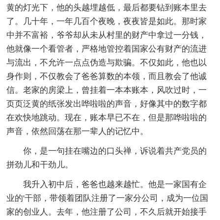
黄的灯光下，他的头越埋越低，最后都要钻到账本里去
了。几十年，一年几百个夜晚，夜夜皆是如此。那时家
中并不富裕，爷爷却从未从村里的财产中拿过一分钱，
他就像一个看管者，严格地管控着国家公有财产的流进
与流出，不允许一点点伪造与欺骗。不仅如此，他也以
身作则，不仅教会了爸爸算数的本领，而且教会了他诚
信。老家的房梁上，曾挂着一本本账本，风吹过时，一
页页泛黄的纸张发出哗啦啦的声音，好像其中的数字都
在欢快地跳动。现在，账本早已不在，但是那哗啦啦的
声音，依然回荡在那一辈人的记忆中。
你，是一句挂在嘴边的口头禅，诉说着共产党员的
拼劲儿和干劲儿。
我升入初中后，爸爸也越来越忙。他是一家国有企
业的'干部，带领着团队注册了一家分公司，成为一位国
家的创业人。去年，他注册了公司，不久后就开始接手