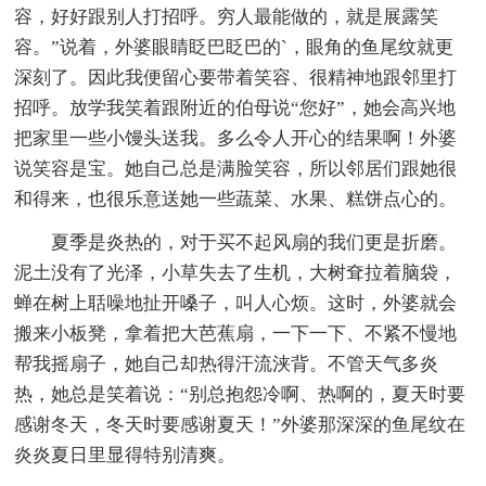
容，好好跟别人打招呼。穷人最能做的，就是展露笑
容。”说着，外婆眼睛眨巴眨巴的`，眼角的鱼尾纹就更
深刻了。因此我便留心要带着笑容、很精神地跟邻里打
招呼。放学我笑着跟附近的伯母说“您好”，她会高兴地
把家里一些小馒头送我。多么令人开心的结果啊！外婆
说笑容是宝。她自己总是满脸笑容，所以邻居们跟她很
和得来，也很乐意送她一些蔬菜、水果、糕饼点心的。
夏季是炎热的，对于买不起风扇的我们更是折磨。
泥土没有了光泽，小草失去了生机，大树耷拉着脑袋，
蝉在树上聒噪地扯开嗓子，叫人心烦。这时，外婆就会
搬来小板凳，拿着把大芭蕉扇，一下一下、不紧不慢地
帮我摇扇子，她自己却热得汗流浃背。不管天气多炎
热，她总是笑着说：“别总抱怨冷啊、热啊的，夏天时要
感谢冬天，冬天时要感谢夏天！”外婆那深深的鱼尾纹在
炎炎夏日里显得特别清爽。