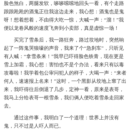
脸色煞白，两腿发软，哆哆嗦嗦地回头一看，有个走路
踉踉跄跄的酒鬼正往我这边走来，我心想：酒鬼也是鬼
呀！想着想着，不由得大吃一惊，大喊一声：“溜！”我
便以龙卷风般的速度飞奔到小卖部，真是虚惊一场！
买完了雪条后，我一路狂奔，路过坟地时，突然响
起了一阵鬼哭狼嚎的声音，我来了个“急刹车”，只听见
有人喊：“拿雪条来！”我早已吓得脸色铁青，现在更是
雪上加霜，我心想：害怕也不是个办法，看来只有以毒
攻毒啦！我学着包公审问犯人的样子，大喝一声：“来者
何人，速速报上名来！”这时，一个黑影从坟地上窜了出
来，我吓得往后倒退了几步，定神一看，原来是表哥，
我马上分给表哥一根雪条，我们俩人便吃着雪条走回家
去。
通过这件事，我明白了一个道理：世界上并没有
鬼，只不过是人吓人而已。