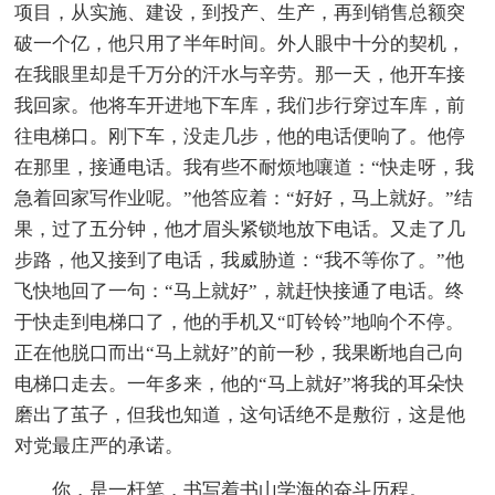
项目，从实施、建设，到投产、生产，再到销售总额突
破一个亿，他只用了半年时间。外人眼中十分的契机，
在我眼里却是千万分的汗水与辛劳。那一天，他开车接
我回家。他将车开进地下车库，我们步行穿过车库，前
往电梯口。刚下车，没走几步，他的电话便响了。他停
在那里，接通电话。我有些不耐烦地嚷道：“快走呀，我
急着回家写作业呢。”他答应着：“好好，马上就好。”结
果，过了五分钟，他才眉头紧锁地放下电话。又走了几
步路，他又接到了电话，我威胁道：“我不等你了。”他
飞快地回了一句：“马上就好”，就赶快接通了电话。终
于快走到电梯口了，他的手机又“叮铃铃”地响个不停。
正在他脱口而出“马上就好”的前一秒，我果断地自己向
电梯口走去。一年多来，他的“马上就好”将我的耳朵快
磨出了茧子，但我也知道，这句话绝不是敷衍，这是他
对党最庄严的承诺。
你，是一杆笔，书写着书山学海的奋斗历程。