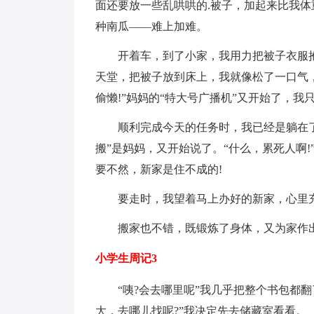
面还要放一些乱哄哄的.被子，加起来比我
种南瓜——难上加难。
开着车，到了小家，我用力把被子衣服抱
天堂，把被子放到床上，我就像松了一口气
偷懒!”妈妈的“特大号广播机”又开始了，
顺利完成今天的任务时，我已经是躺在了床
搬”是妈妈，又开始说了。“什么，累死人啊
要不然，新家是住不成的!
要走时，我望着马上办好的新家，心里充
搬家也不错，既锻炼了身体，又为家作出
小学生周记3
“咦?会去哪里呢”我几乎把整个书包都翻
大，去哪儿找呢?”我决定先去储藏室看看。