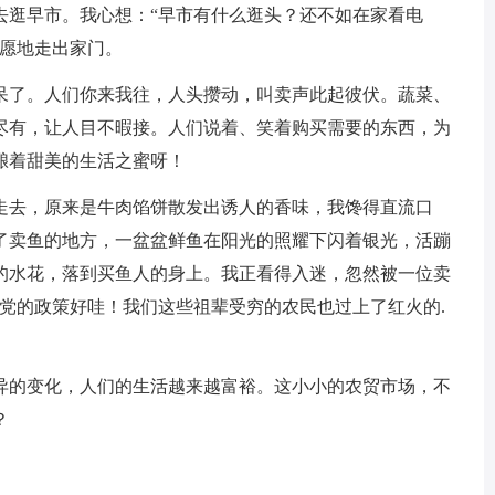
逛早市。我心想：“早市有什么逛头？还不如在家看电
情愿地走出家门。
了。人们你来我往，人头攒动，叫卖声此起彼伏。蔬菜、
尽有，让人目不暇接。人们说着、笑着购买需要的东西，为
酿着甜美的生活之蜜呀！
去，原来是牛肉馅饼散发出诱人的香味，我馋得直流口
了卖鱼的地方，一盆盆鲜鱼在阳光的照耀下闪着银光，活蹦
的水花，落到买鱼人的身上。我正看得入迷，忽然被一位卖
党的政策好哇！我们这些祖辈受穷的农民也过上了红火的.
的变化，人们的生活越来越富裕。这小小的农贸市场，不
？