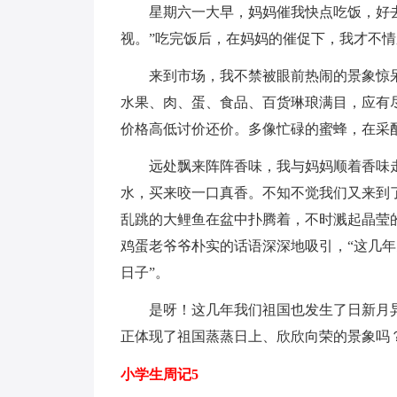
星期六一大早，妈妈催我快点吃饭，好去
视。”吃完饭后，在妈妈的催促下，我才不
来到市场，我不禁被眼前热闹的景象惊呆
水果、肉、蛋、食品、百货琳琅满目，应有
价格高低讨价还价。多像忙碌的蜜蜂，在采
远处飘来阵阵香味，我与妈妈顺着香味走
水，买来咬一口真香。不知不觉我们又来到
乱跳的大鲤鱼在盆中扑腾着，不时溅起晶莹
鸡蛋老爷爷朴实的话语深深地吸引，“这几年
日子”。
是呀！这几年我们祖国也发生了日新月异
正体现了祖国蒸蒸日上、欣欣向荣的景象吗
小学生周记5