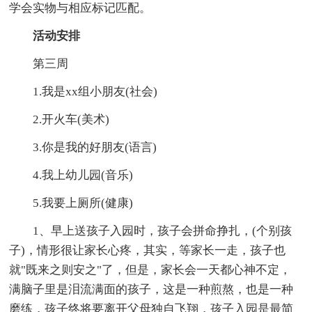
学会实物与相应标记匹配。
活动安排
第三周
1.我是xx组小朋友(社会)
2.开火车(美术)
3.你是我的好朋友(语言)
4.我上幼儿园(音乐)
5.我要上厕所(健康)
1、早上送孩子入园时，孩子会拼命挣扎，(个别孩
子)，情形很让家长心疼，其实，等家长一走，孩子也
就"既来之则安之"了，但是，家长会一天都心神不定，
满脑子里是泪流满面的孩子，这是一种煎熬，也是一种
磨练，孩子终将要离开父母独自飞翔，孩子入园是最简