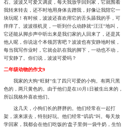
石。波波又可爱又调皮，每天我放学回到家，它就围着
我转来转去，还不时地用身体去蹭我，好像让我陪它一
块玩呢！有时候，波波还喜欢用它的舌头舔我的手，可
痒痒了。波波很机灵，一听到什么动静就“汪汪”地叫，
它还能从脚步声中听出来是我们家的人回来了，还是其
他人呢，你说这个本领厉害吧？波波也有安静地时候，
每当我写作业时，它就会趴在我的脚下，一动也不动，
可安静了。你们说，波波可爱吗？
二年级动物的作文9
我家的大狗“旺财”生了四只可爱的小狗。有两只黑
色的，两只黄色的。由于他们是在10月1日被生出来的，
所以我格外喜欢他们。
这几天，小狗们长的胖胖的。他们经常在一起打
架，滚来滚去，特别好玩。他们经常“叽叽”叫。每天放
学回家，我都会在他们吃饭的'盘子里倒一袋牛奶，生怕