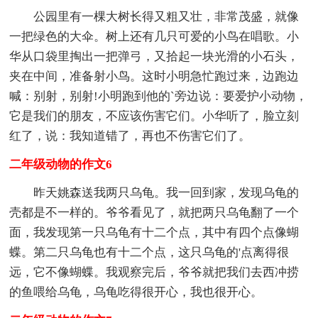
公园里有一棵大树长得又粗又壮，非常茂盛，就像
一把绿色的大伞。树上还有几只可爱的小鸟在唱歌。小
华从口袋里掏出一把弹弓，又拾起一块光滑的小石头，
夹在中间，准备射小鸟。这时小明急忙跑过来，边跑边
喊：别射，别射!小明跑到他的`旁边说：要爱护小动物，
它是我们的朋友，不应该伤害它们。小华听了，脸立刻
红了，说：我知道错了，再也不伤害它们了。
二年级动物的作文6
昨天姚森送我两只乌龟。我一回到家，发现乌龟的
壳都是不一样的。爷爷看见了，就把两只乌龟翻了一个
面，我发现第一只乌龟有十二个点，其中有四个点像蝴
蝶。第二只乌龟也有十二个点，这只乌龟的'点离得很
远，它不像蝴蝶。我观察完后，爷爷就把我们去西冲捞
的鱼喂给乌龟，乌龟吃得很开心，我也很开心。