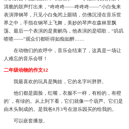
清脆的鼓声打出来，“咚咚咚——咚咚咚——”小白兔来
表演弹钢琴，只见小白兔闭上眼睛，仿佛沉浸在音乐世
界之中，手指在钢琴上飞舞，美妙的琴声在森林里飘
荡。最后一个表演的是黄鹂鸟，他表演的是唱歌，“叽叽
喳喳——”观众们都听得如痴如醉……
在动物们的欢呼中，音乐会结束了，这真是一场让
人难忘的音乐会呀！
二年级动物的作文12
我最喜欢的玩具是陶娃，它的名字叫胖胖。
他们都是圆脸，红嘴，衣服不一样，有粉的，有橙
的`，有绿的。从上到下看，它们就像一个葫芦。它们是
由木头制成的。是我爸8月3号在游乐园买的给我的。
可以嵌套播放。