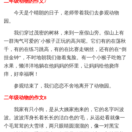
二年级动物的作文7
今天是个晴朗的日子，老师带着我们去参观动物
园。
我们穿过茂密的树林，来到一座假山旁。假山上有
一群淘气可爱的`小猴子正玩的高兴呢。它们有的在荡秋
千，有的在练习跳高，有的在比赛走钢丝，还有的在“倒
挂金钟”，不时地朝我们做着鬼脸。有一个小猴子吃饱了
水果，懒洋洋地躺在他妈妈的怀里，让妈妈给他挠痒
痒，好幸福啊！
参观结束了，我们恋恋不舍地离开了动物园。
二年级动物的作文8
我家有只小狗，是从大姨家抱来的，它的名字叫波
波。波波浑身长着长长的洁白色的'毛，从远处看就像一
个毛茸茸的大雪球，两只眼睛圆溜溜的，像一对黑宝