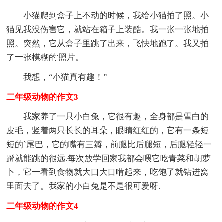
小猫爬到盒子上不动的时候，我给小猫拍了照。小
猫见我没伤害它，就站在箱子上装酷。我一张一张地拍
照。突然，它从盒子里跳了出来，飞快地跑了。我又拍
了一张模糊的'照片。
我想，“小猫真有趣！”
二年级动物的作文3
我家养了一只小白兔，它很有趣，全身都是雪白的
皮毛，竖着两只长长的耳朵，眼睛红红的，它有一条短
短的`尾巴，它的嘴有三瓣，前腿比后腿短，后腿轻轻一
蹬就能跳的很远.每次放学回家我都会喂它吃青菜和胡萝
卜，它一看到食物就大口大口啃起来，吃饱了就钻进窝
里面去了。我家的小白兔是不是很可爱呀.
二年级动物的作文4