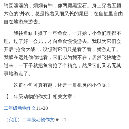
睛圆溜溜的，炯炯有神，像两颗黑宝石。身上穿着五颜
六色的`外衣，总是拖着又细又长的尾巴，在鱼缸里自由
自在地游来游去。
我往鱼缸里撒了一些鱼食，一开始，小鱼们理都不
理。过了好一会儿，才向鱼食慢慢游去。我以为它们会
开启“抢食大战”，没想到它们只是看了看，就游走了。
我躲在远处偷偷地看，它们以为我不在，居然飞快地游
过来，一下子就把鱼食抢了个精光，然后它们又若无其
事地游走了。
这群小鱼可真有趣，还是一群机灵的小鱼呢！
【二年级动物的作文】相关文章：
11-20
二年级动物作文
06-21
（实用）二年级动物作文