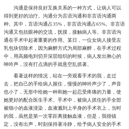
沟通是保持良好互换关系的一种方式，让病人可以
得到更好的治疗。沟通分为言语沟通和非言语沟通两
种。其中，言语沟通占35%，非言语沟通占65%。非言语
沟通又包括眼神的交流，抚摸，接触病人等。非言语沟
通在手术中起著重要的作用。某日，一位女病人接受左
乳包块切除术，因为麻醉方式为局部麻醉，在手术过程
中，用高频电到切开深层组织的时候，病人发出揪心的
呻吟声，没有打点滴的手就悬空乱抓著。
看著这样的情况，站在一旁观看手术的我，走过
去，把自己的手给病人握住，慢慢的呻吟声少了，声音
也小了，无形中给她一种和她一起忍受疼痛的力量，使
她更好的配合医生手术。手术中，被病人抓住的手全部
被细小的血液浸染，血液溅到上半身的手术衣上，当时
的我，虽然是第一次零距离接触血液，但是，我很镇
定，没有出声，时刻保持著冷静，给予病人安全的手术