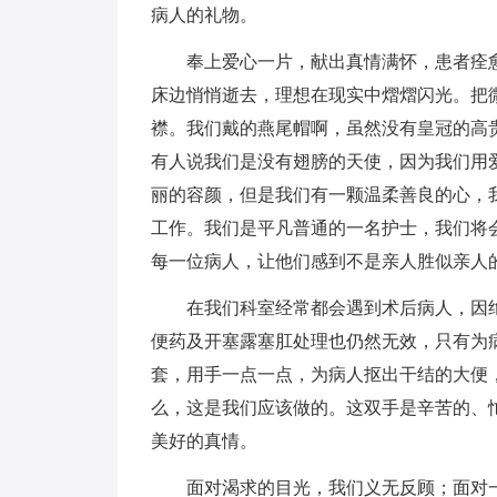
病人的礼物。
奉上爱心一片，献出真情满怀，患者痊愈
床边悄悄逝去，理想在现实中熠熠闪光。把
襟。我们戴的燕尾帽啊，虽然没有皇冠的高
有人说我们是没有翅膀的天使，因为我们用
丽的容颜，但是我们有一颗温柔善良的心，
工作。我们是平凡普通的一名护士，我们将
每一位病人，让他们感到不是亲人胜似亲人
在我们科室经常都会遇到术后病人，因绝
便药及开塞露塞肛处理也仍然无效，只有为
套，用手一点一点，为病人抠出干结的大便
么，这是我们应该做的。这双手是辛苦的、
美好的真情。
面对渴求的目光，我们义无反顾；面对一