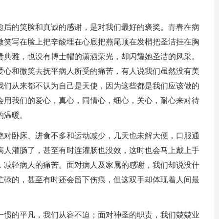
后的笑脸和真诚的感谢，是对我们最好的褒奖。青春在病
微笑写在脸上把辛酸埋在心底把燕尾顶在发梢把圣洁挂在胸
贵典雅，也没有博士帽的潇洒荣光，却闪耀她圣洁的风采。
爱心和微笑去抚平病人所受的痛苦，有人说我们虽然没有美
我们从来都不认为自己是天使，因为这些都是我们应该做的
会用我们的爱心，真心，同情心，细心，关心，耐心来对待
的温暖。
对卧床、进食不多和运动减少，几天也未解大便，口服通
病人灌肠了，甚至有时连灌肠也没效，这时也会马上戴上手
，减轻病人的痛苦。面对病人及家属的感谢，我们却说没什
忙碌的，甚至有时还会留下伤痕，但这双手却体现着人间最
惯的平凡，我们从容不迫；面对神圣的职责，我们兢兢业