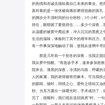
的热情和赤诚去描绘着自己未来的事业。然
面对着的是一张张被病痛折磨得扭曲的面孔
的脚步分不清时间的分分秒秒，3个小时，6
得住，眼睛困了要熬得住……多少个深夜，
从温暖的被窝中爬起来，冲入沉沉的黑夜之
生活的滋味，体验到了其中的艰辛和压力。
有一件事深深地触动了我，使我从迷惘中寻
那是几年前一个初冬的深夜，当我正甜甜
我从梦中惊醒。“有急诊手术，速来参加抢救
院奔去。漆黑的深夜，冷清的马路，呼啸的
人的家属，我的表情都有些麻木。可当我疾
的眼睛，顿时，同情之心、爱怜之情却又油
秒。当东方露出一抹曙光时，手术成功了，
完了，很顺利，我们现在送回病房”时。一
一刹那间，一股从未有过的'体验蓦然涌上