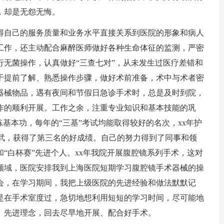
，却是无怨无悔。
自己的服务质量和业务水平直接关系到医院的形象和病人
工作，还主动配合麻醉医师做好各种生命体征的监测，严密
行无菌操作，认真做好“三查七对”，从未发生过医疗差错和
于提前了解、熟悉操作步骤，做好术前准备，术中与术者密
器械物品，遇有夜间和节假日急诊手术时，总是及时到院，
作的顺利开展。工作之余，注重专业知识和基本技能的巩
练基本功，每年的“三基”考试均能取得较好的名次，xx年护
比武，获得了第三名的好成绩。自己的努力得到了同事和领
“白杯赛”先进个人。xx年我院开展腹腔镜系列手术，这对
领域，医院安排我到上海医院短期学习腹腔镜手术器械的操
会，在学习期间，我把上级医院的先进经验和做法默默记
是在手术室度过，急切地想利用短短的学习时间，尽可能地
、先进理念，回去尽早地开展、配合好手术。