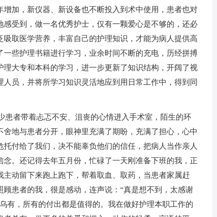
增加，新仪器、新设备也不断投入到术中使用，患者也对
地感受到，做一名优秀护士，仅有一颗爱心是不够的，还必
泛吸取医学营养，丰富自己的护理知识，才能为病人提供高
了一些护理书籍进行学习，业余时间不断的充电，历经拼搏
护理大专和本科的学习，进一步更新了知识结构，开阔了视
理人员，并将所学习知识灵活地应到用日常工作中，得到同
少患者带着忐忑不安、沮丧的心情进入手术室，陌生的环
不舍地与患者分开，眼神里充满了期盼，充满了担心，心中
危托付给了我们，决不能辜负他们的信任，把病人当作亲人
信念。还记得去年五月份，忙碌了一天刚准备下班的我，正
我主动留下来跑上跑下，帮着取血、取药，当患者家属赶
照顾患者的我，很是感动，连声说：“真是想不到，太感谢
为乌有，所有的付出都是值得的。我在做好护理本职工作的