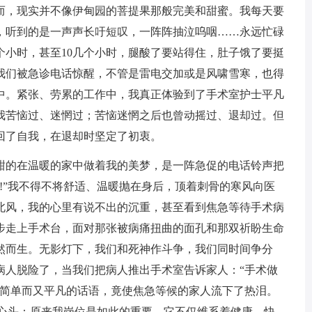
而，现实并不像伊甸园的菩提果那般完美和甜蜜。我每天要
，听到的是一声声长吁短叹，一阵阵抽泣呜咽……永远忙碌
个小时，甚至10几个小时，腿酸了要站得住，肚子饿了要挺
我们被急诊电话惊醒，不管是雷电交加或是风啸雪寒，也得
中。紧张、劳累的工作中，我真正体验到了手术室护士平凡
我苦恼过、迷惘过；苦恼迷惘之后也曾动摇过、退却过。但
回了自我，在退却时坚定了初衷。
的在温暖的家中做着我的美梦，是一阵急促的电话铃声把
!”我不得不将舒适、温暖抛在身后，顶着刺骨的寒风向医
北风，我的心里有说不出的沉重，甚至看到焦急等待手术病
步走上手术台，面对那张被病痛扭曲的面孔和那双祈盼生命
然而生。无影灯下，我们和死神作斗争，我们同时间争分
病人脱险了，当我们把病人推出手术室告诉家人：“手术做
句简单而又平凡的话语，竟使焦急等候的家人流下了热泪。
了心头：原来我岗位是如此的重要，它不仅维系着健康、快