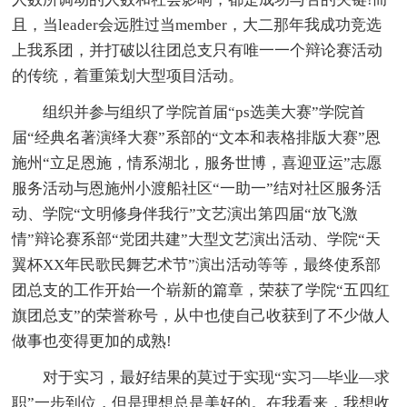
且，当leader会远胜过当member，大二那年我成功竞选
上我系团，并打破以往团总支只有唯一一个辩论赛活动
的传统，着重策划大型项目活动。
组织并参与组织了学院首届“ps选美大赛”学院首
届“经典名著演绎大赛”系部的“文本和表格排版大赛”恩
施州“立足恩施，情系湖北，服务世博，喜迎亚运”志愿
服务活动与恩施州小渡船社区“一助一”结对社区服务活
动、学院“文明修身伴我行”文艺演出第四届“放飞激
情”辩论赛系部“党团共建”大型文艺演出活动、学院“天
翼杯XX年民歌民舞艺术节”演出活动等等，最终使系部
团总支的工作开始一个崭新的篇章，荣获了学院“五四红
旗团总支”的荣誉称号，从中也使自己收获到了不少做人
做事也变得更加的成熟!
对于实习，最好结果的莫过于实现“实习—毕业—求
职”一步到位，但是理想总是美好的。在我看来，我想收