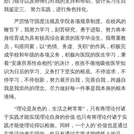
部门领导以及师傅们对我的支持和帮助。会计实习生自
我鉴定三、 努力实践，进行角色转化。
严厉恪守国度法规及学院各项规章制度。在校风的
鞭笞下，我努力学习，刻苦研究、勇于进取、努力将本
身培育成为具有较高综合素质的医学毕业生。我尊重教
员，勾搭同窗，以“热情、务虚、失职”的作风，积极完
成学校和年级的各项义务，积极向医院的医生学习，秉
着“安康所系性命相托”的决计，孜孜不倦地吸收医学知
识为日后的学习、义务打下坚实的根底。不停追求，不
停学习，不停创新，努力展开自我，完善自我，跨越自
我是我崇尚的理念。尽力做好每一件事是我本身的根本
准绳。
“理论是灰色的，生活之树常青”，只有将理论付诸
于实践才能实现理论自身的价值.也只有将理论付诸于实
践才能使理论得以检验。同样，一个人的`价值也是通过
实践活动来实现的，也只有通过实践才能锻炼人的品