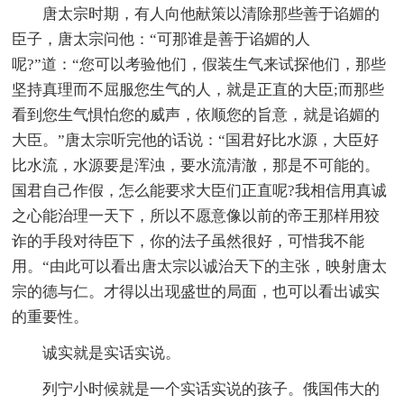
唐太宗时期，有人向他献策以清除那些善于谄媚的
臣子，唐太宗问他：“可那谁是善于谄媚的人
呢?”道：“您可以考验他们，假装生气来试探他们，那些
坚持真理而不屈服您生气的人，就是正直的大臣;而那些
看到您生气惧怕您的威声，依顺您的旨意，就是谄媚的
大臣。”唐太宗听完他的话说：“国君好比水源，大臣好
比水流，水源要是浑浊，要水流清澈，那是不可能的。
国君自己作假，怎么能要求大臣们正直呢?我相信用真诚
之心能治理一天下，所以不愿意像以前的帝王那样用狡
诈的手段对待臣下，你的法子虽然很好，可惜我不能
用。“由此可以看出唐太宗以诚治天下的主张，映射唐太
宗的德与仁。才得以出现盛世的局面，也可以看出诚实
的重要性。
诚实就是实话实说。
列宁小时候就是一个实话实说的孩子。俄国伟大的