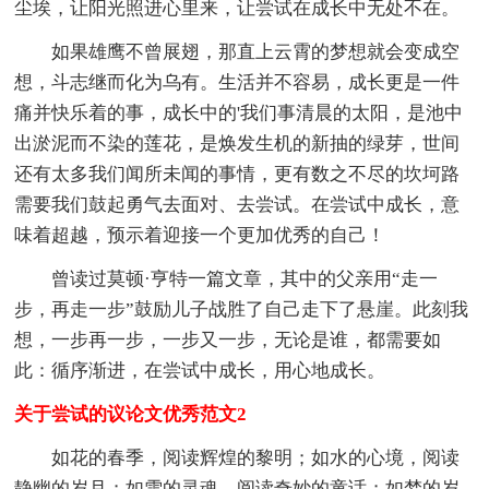
尘埃，让阳光照进心里来，让尝试在成长中无处不在。
如果雄鹰不曾展翅，那直上云霄的梦想就会变成空
想，斗志继而化为乌有。生活并不容易，成长更是一件
痛并快乐着的事，成长中的'我们事清晨的太阳，是池中
出淤泥而不染的莲花，是焕发生机的新抽的绿芽，世间
还有太多我们闻所未闻的事情，更有数之不尽的坎坷路
需要我们鼓起勇气去面对、去尝试。在尝试中成长，意
味着超越，预示着迎接一个更加优秀的自己！
曾读过莫顿·亨特一篇文章，其中的父亲用“走一
步，再走一步”鼓励儿子战胜了自己走下了悬崖。此刻我
想，一步再一步，一步又一步，无论是谁，都需要如
此：循序渐进，在尝试中成长，用心地成长。
关于尝试的议论文优秀范文2
如花的春季，阅读辉煌的黎明；如水的心境，阅读
静幽的岁月；如雪的灵魂，阅读奇妙的童话；如梦的岁