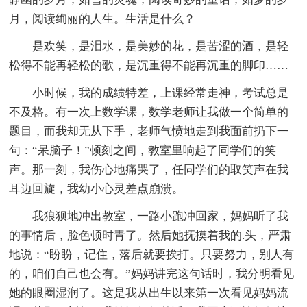
月，阅读绚丽的人生。生活是什么？
是欢笑，是泪水，是美妙的花，是苦涩的酒，是轻
松得不能再轻松的歌，是沉重得不能再沉重的脚印……
小时候，我的成绩特差，上课经常走神，考试总是
不及格。有一次上数学课，数学老师让我做一个简单的
题目，而我却无从下手，老师气愤地走到我面前扔下一
句：“呆脑子！”顿刻之间，教室里响起了同学们的笑
声。那一刻，我伤心地痛哭了，任同学们的取笑声在我
耳边回旋，我幼小心灵差点崩溃。
我狼狈地冲出教室，一路小跑冲回家，妈妈听了我
的事情后，脸色顿时青了。然后她抚摸着我的.头，严肃
地说：“盼盼，记住，落后就要挨打。只要努力，别人有
的，咱们自己也会有。”妈妈讲完这句话时，我分明看见
她的眼圈湿润了。这是我从出生以来第一次看见妈妈流