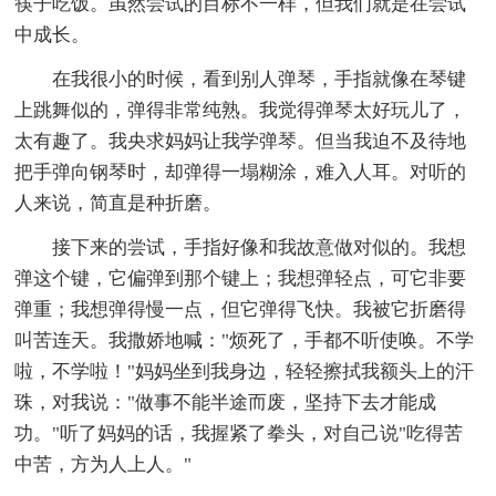
筷子吃饭。虽然尝试的目标不一样，但我们就是在尝试
中成长。
在我很小的时候，看到别人弹琴，手指就像在琴键
上跳舞似的，弹得非常纯熟。我觉得弹琴太好玩儿了，
太有趣了。我央求妈妈让我学弹琴。但当我迫不及待地
把手弹向钢琴时，却弹得一塌糊涂，难入人耳。对听的
人来说，简直是种折磨。
接下来的尝试，手指好像和我故意做对似的。我想
弹这个键，它偏弹到那个键上；我想弹轻点，可它非要
弹重；我想弹得慢一点，但它弹得飞快。我被它折磨得
叫苦连天。我撒娇地喊："烦死了，手都不听使唤。不学
啦，不学啦！"妈妈坐到我身边，轻轻擦拭我额头上的汗
珠，对我说："做事不能半途而废，坚持下去才能成
功。"听了妈妈的话，我握紧了拳头，对自己说"吃得苦
中苦，方为人上人。"