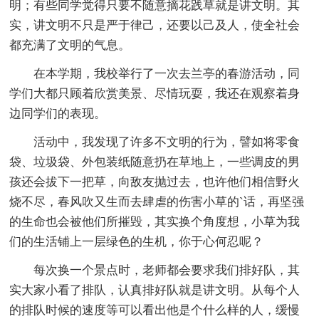
明；有些同学觉得只要不随意摘花践草就是讲文明。其
实，讲文明不只是严于律己，还要以己及人，使全社会
都充满了文明的气息。
在本学期，我校举行了一次去兰亭的春游活动，同
学们大都只顾着欣赏美景、尽情玩耍，我还在观察着身
边同学们的表现。
活动中，我发现了许多不文明的行为，譬如将零食
袋、垃圾袋、外包装纸随意扔在草地上，一些调皮的男
孩还会拔下一把草，向敌友抛过去，也许他们相信野火
烧不尽，春风吹又生而去肆虐的伤害小草的`话，再坚强
的生命也会被他们所摧毁，其实换个角度想，小草为我
们的生活铺上一层绿色的生机，你于心何忍呢？
每次换一个景点时，老师都会要求我们排好队，其
实大家小看了排队，认真排好队就是讲文明。从每个人
的排队时候的速度等可以看出他是个什么样的人，缓慢