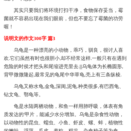
其实只要我们将环境打扫干净，食物保存妥当，霉
菌就不容易出现在我们眼前，但也不要忘了霉菌的功劳
喔！
说明文的作文300字 篇3
乌龟是一种漂亮的小动物，乖巧，驯良，很讨人喜
欢.它们虽然有时也很胆小,却不经常这样.一般只有在遇到
危险的时侯才把头和尾缩进壳里去.|||乌龟体为长椭圆形,
背甲微微隆起,最常见的龟尾中华草龟,壳上有三条纵棱.
乌龟又称水龟,金龟,深闺,泥龟.种类很多,有巴西龟、
钻文龟、鄂龟等。
龟是水陆两栖动物，和鱼一样用肺呼吸，体表有角
质发达的'甲片，能减少水分增加。乌龟是杂食性动物，
以动物性的昆虫、蠕虫、小鱼、虾皮、螺、蚌，植物性
的嫩叶、浮萍、瓜皮、麦粒、稻谷、杂食种子等为食。