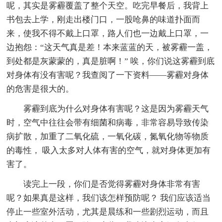
呢，其实是雾霾覆盖了整个天空。吃完早餐后，我背上
书包去上学，刚走出楼门口，一股呛鼻的味道扑面而
来，使我不得不戴上口罩，路人们也一边戴上口罩，一
边抱怨：“这天气真是差！本来蓝蓝的天，被雾霾一盖，
到处都是灰蒙蒙的，真是脏啊！” 唉，你们说这雾霾到底
对身体有没有害呢？我查阅了一下资料——雾霾对身体
的危害是很大的。
雾霾到底为什么对身体有害呢？这是因为雾霾天气
时，空气中往往会带有细菌和病毒，非常容易导致传染
病扩散，加重了二氧化硫，一氧化碳，氮氧化物等物质
的毒性， 吸入太多对人体有害的空气，就对身体更加有
害了。
读完上一段，你们是否觉得雾霾对身体非常有害
呢？如果真是这样，我们该怎样预防呢？ 我们应该适当
停止一些室外活动，尤其是晨练和一些剧烈运动，而且