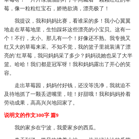
莓，像一粒粒红宝石，娇艳欲滴，漂亮极了！
我提议，我和妈妈比赛，看谁采的多！我小心翼翼
地走在草莓地里，生怕踩坏这些漂亮的小宝贝。这有一
个！不行，太小。那儿有一个！好像还不熟。我专挑又
红又大的草莓来采。不知不觉，我的篮子里就装满了漂
亮的`红草莓，我问妈妈采了多少？妈妈说她也采了大半
篮。哈哈！我们都是冠军呀！我和妈妈露出了开心的笑
容。
走出草莓园，妈妈付好钱，还没等洗净，我就迫不
及待地抓了一颗丢进嘴里，哇！好甜哦！我和妈妈拎着
劳动成果，高高兴兴地回家了。
说明文的作文300字 篇9
我的家乡在宁波，我爱家乡的西瓜。