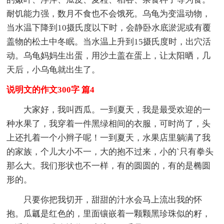
耐饥能力强，数月不食也不会饿死。乌龟为变温动物，
当水温下降到10摄氏度以下时，会静卧水底淤泥或有覆
盖物的松土中冬眠。当水温上升到15摄氏度时，出穴活
动。乌龟妈妈生出蛋，用沙土盖在蛋上，让太阳晒，几
天后，小乌龟就出生了。
说明文的作文300字 篇4
大家好，我叫西瓜。一到夏天，我是最受欢迎的一
种水果了，我穿着一件黑绿相间的衣服，可时尚了，头
上还扎着一个小辫子呢！一到夏天，水果店里躺满了我
的家族，个儿大小不一，大的抱不过来，小的`只有拳头
那么大。我们形状也不一样，有的圆圆的，有的是椭圆
形的。
只要你把我切开，甜甜的汁水会马上流出我的怀
抱。瓜瓤是红色的，里面镶嵌着一颗颗黑珍珠似的籽，