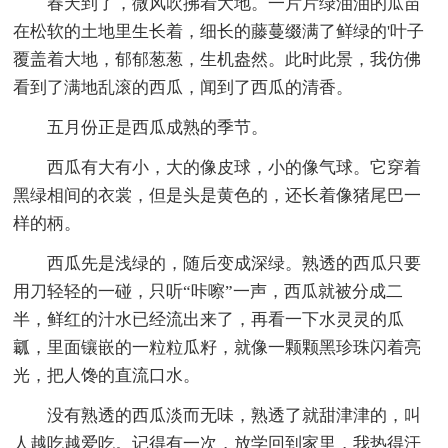
春天到了，微风吹拂着大地。一片片绿油油的瓜苗
在松软的土地里生长着，细长的藤蔓缀满了鲜绿的'叶子
覆盖着大地，郁郁葱葱，生机盎然。此时此景，我仿佛
看到了满地乱滚的西瓜，闻到了西瓜的清香。
五月份正是西瓜成熟的季节。
西瓜有大有小，大的像皮球，小的像气球。它穿着
黑绿相间的衣裳，但是头是黄色的，还长着像猪尾巴一
样的柄。
西瓜先是浅绿的，随后变成深绿。熟透的西瓜只要
用刀轻轻的一碰，只听“咔嚓”一声，西瓜就被分成二
半，鲜红的汁水已经流出来了，再看一下水灵灵的瓜
瓤，里面镶嵌的一粒粒瓜籽，就像一颗颗黑珍珠闪着亮
光，把人馋的直流口水。
没有熟透的西瓜淡而无味，熟透了就甜津津的，叫
人越吃越爱吃。记得有一次，放学回到家里，我热得汗