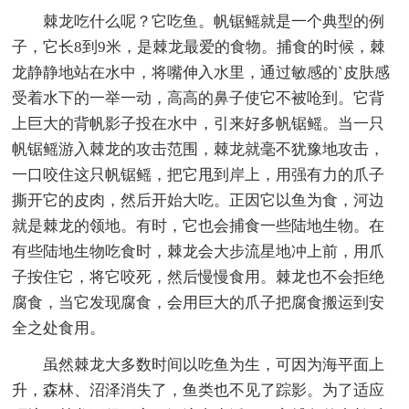
棘龙吃什么呢？它吃鱼。帆锯鳐就是一个典型的例
子，它长8到9米，是棘龙最爱的食物。捕食的时候，棘
龙静静地站在水中，将嘴伸入水里，通过敏感的`皮肤感
受着水下的一举一动，高高的鼻子使它不被呛到。它背
上巨大的背帆影子投在水中，引来好多帆锯鳐。当一只
帆锯鳐游入棘龙的攻击范围，棘龙就毫不犹豫地攻击，
一口咬住这只帆锯鳐，把它甩到岸上，用强有力的爪子
撕开它的皮肉，然后开始大吃。正因它以鱼为食，河边
就是棘龙的领地。有时，它也会捕食一些陆地生物。在
有些陆地生物吃食时，棘龙会大步流星地冲上前，用爪
子按住它，将它咬死，然后慢慢食用。棘龙也不会拒绝
腐食，当它发现腐食，会用巨大的爪子把腐食搬运到安
全之处食用。
虽然棘龙大多数时间以吃鱼为生，可因为海平面上
升，森林、沼泽消失了，鱼类也不见了踪影。为了适应