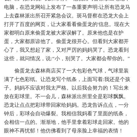
电脑，在恐龙网站上发布了一条重要声明:让所有恐龙马
上去森林派出所召开紧急会议。斑马督察在恐龙大会上
打开了百度的网页，让大家看看偷蛋龙的'信息。现在大
家都明白原来偷蛋龙被大家误解了。原来他也是在护
蛋，大家都原谅他了。偷蛋龙很开心。但看到大家都开
心了，我又想起了家，又对严厉的妈妈哭了。恐龙看到
这些，就问情况，说:“小，别哭了。大家都会帮你的。”
偷蛋龙去森林商店买了一大包彩色气球，气球里装
满了七色彩纸。让恐龙写个纸条，上面写着:我还是个孩
子。妈妈不应该对我太严格。以后我会努力的！写出来
放在彩球里。不一会儿，森林派出所里全是彩球飘飘。
恐龙让点点把彩球带回家给妈妈。恐龙告诉点点，一分
钟后，彩球会自动爆裂。我相信我妈看了里面的纸条，
会相信一点的。渐渐地，他手里拿着彩球走回家。他的
眼神不再忧郁！他仿佛看到了母亲脸上幸福的表情！