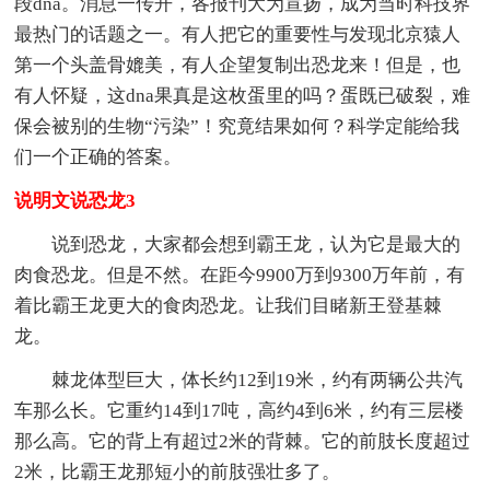
段dna。消息一传开，各报刊大为宣扬，成为当时科技界
最热门的话题之一。有人把它的重要性与发现北京猿人
第一个头盖骨媲美，有人企望复制出恐龙来！但是，也
有人怀疑，这dna果真是这枚蛋里的吗？蛋既已破裂，难
保会被别的生物“污染”！究竟结果如何？科学定能给我
们一个正确的答案。
说明文说恐龙3
说到恐龙，大家都会想到霸王龙，认为它是最大的
肉食恐龙。但是不然。在距今9900万到9300万年前，有
着比霸王龙更大的食肉恐龙。让我们目睹新王登基棘
龙。
棘龙体型巨大，体长约12到19米，约有两辆公共汽
车那么长。它重约14到17吨，高约4到6米，约有三层楼
那么高。它的背上有超过2米的背棘。它的前肢长度超过
2米，比霸王龙那短小的前肢强壮多了。