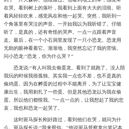
在哭。看到树上的落叶，我看到上面有大大的泪痕。听
着风轻轻吹来，感觉风在和他一起哭。突然，我听到一
个角落里有哭泣的声音。一开始我以为我听错了。仔细
听了，是真的，还有奇怪的哭声。一点一点跟着声音
走。最后，在一个小石洞里发现了一只小恐龙。恐龙用
无助的眼神看着它。渐渐地，我突然忘记了我的苦恼。
问小恐龙:“恐龙，你为什么哭？”
恐龙说:“有人叫我去偷蛋龙。看到了就跑了。没人陪
我玩的时候我很孤独。其实我一点也不差，也不是真的
偷鸡蛋。因为在孵蛋的过程中不能离开，为了让宝宝健
康出生，我用刺扎了一些蛋。但是其他恐龙以为我在偷
蛋。所以他们都恨我。”一点一点的，让我想起了我的悲
哀，我也和恐龙一起哭了。
这时斑马探长刚好路过，看到他们在哭，就问为什
么。斑马探长说:“我来帮你。”他说斑马督察拿出笔记本