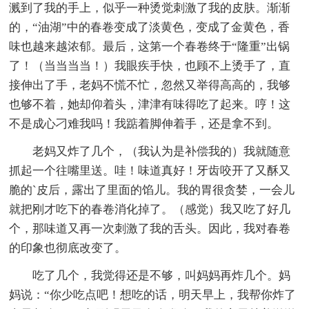
溅到了我的手上，似乎一种烫觉刺激了我的皮肤。渐渐
的，“油湖”中的春卷变成了淡黄色，变成了金黄色，香
味也越来越浓郁。最后，这第一个春卷终于“隆重”出锅
了！（当当当当！）我眼疾手快，也顾不上烫手了，直
接伸出了手，老妈不慌不忙，忽然又举得高高的，我够
也够不着，她却仰着头，津津有味得吃了起来。哼！这
不是成心刁难我吗！我踮着脚伸着手，还是拿不到。
老妈又炸了几个，（我认为是补偿我的）我就随意
抓起一个往嘴里送。哇！味道真好！牙齿咬开了又酥又
脆的`皮后，露出了里面的馅儿。我的胃很贪婪，一会儿
就把刚才吃下的春卷消化掉了。（感觉）我又吃了好几
个，那味道又再一次刺激了我的舌头。因此，我对春卷
的印象也彻底改变了。
吃了几个，我觉得还是不够，叫妈妈再炸几个。妈
妈说：“你少吃点吧！想吃的话，明天早上，我帮你炸了