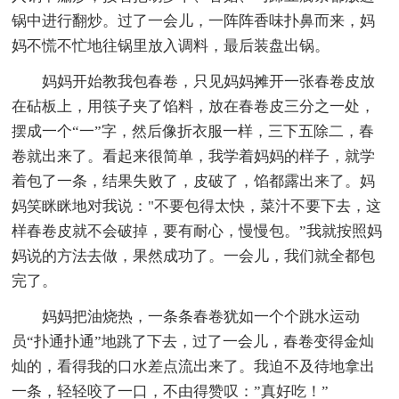
锅中进行翻炒。过了一会儿，一阵阵香味扑鼻而来，妈
妈不慌不忙地往锅里放入调料，最后装盘出锅。
妈妈开始教我包春卷，只见妈妈摊开一张春卷皮放
在砧板上，用筷子夹了馅料，放在春卷皮三分之一处，
摆成一个“一”字，然后像折衣服一样，三下五除二，春
卷就出来了。看起来很简单，我学着妈妈的样子，就学
着包了一条，结果失败了，皮破了，馅都露出来了。妈
妈笑眯眯地对我说："不要包得太快，菜汁不要下去，这
样春卷皮就不会破掉，要有耐心，慢慢包。”我就按照妈
妈说的方法去做，果然成功了。一会儿，我们就全都包
完了。
妈妈把油烧热，一条条春卷犹如一个个跳水运动
员“扑通扑通”地跳了下去，过了一会儿，春卷变得金灿
灿的，看得我的口水差点流出来了。我迫不及待地拿出
一条，轻轻咬了一口，不由得赞叹：”真好吃！”