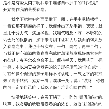
是不是有些太囧了啊我暗中埋怨自己肚中的“好吃鬼”，
开始制作我的最爱春卷。
我坐下把擀好的面团揪下一团，在手中尽情揉捏，
一看它那不情愿的样子，我便使出了杀手锏，嘿嘿，就
是用十分力气，满血揉捏。我霸气暗想：哼，不听我的
话会死的很惨滴。接下来将刚才让我丢尽颜面的馅儿放
入春卷之中，我也十分实在，一勺、两勺，再来半勺，
当我正信心满满的将春卷完成时却猛然发现好像实在的
有些过，春卷怎么也合不上。僵持半天，我用筷子一捣
一捣，本以为它会像老实的饺子那样服气的“举白旗”，
可它却像个倔强的孩子那样不肯认输，一气之下的我找
来了高手姑姑，姑姑一看，噗嗤一笑，说：“哎呀，你包
的可一定要自己吃，我吃了保不准儿会噎住啊！”
快活地谈笑中，春卷下锅了，一阵阵“噼哩啪啦”的.
响声，我贪婪的吮吸着春卷的的浓香。这香味隐隐约约