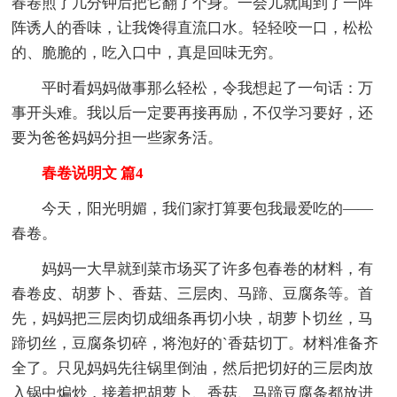
春卷煎了几分钟后把它翻了个身。一会儿就闻到了一阵
阵诱人的香味，让我馋得直流口水。轻轻咬一口，松松
的、脆脆的，吃入口中，真是回味无穷。
平时看妈妈做事那么轻松，令我想起了一句话：万
事开头难。我以后一定要再接再励，不仅学习要好，还
要为爸爸妈妈分担一些家务活。
春卷说明文 篇4
今天，阳光明媚，我们家打算要包我最爱吃的——
春卷。
妈妈一大早就到菜市场买了许多包春卷的材料，有
春卷皮、胡萝卜、香菇、三层肉、马蹄、豆腐条等。首
先，妈妈把三层肉切成细条再切小块，胡萝卜切丝，马
蹄切丝，豆腐条切碎，将泡好的`香菇切丁。材料准备齐
全了。只见妈妈先往锅里倒油，然后把切好的三层肉放
入锅中煸炒，接着把胡萝卜、香菇、马蹄豆腐条都放进