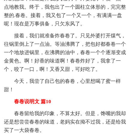
点地教我。终于，我包出了一个圆柱立体形的，完完整
整的.春卷。接着，我又包了一个又一个，有满满一盘
呢！现在是万事俱备，只欠东风了。
接着，我们就准备炸春卷了。只见外婆打开煤气，
往锅里倒上了一点油。等油沸腾了，把包好都春卷一个
一个地放进锅里，在沸腾的油中，春卷一个个逐渐变成
金黄色。啊！好香的味道啊！春卷炸好了，我拿了一
个，咬了一口，啊！又香又甜，可好吃了。
今天，我尝了自己包的春卷，心里想喝了蜜一样
甜！
春卷说明文 篇10
春卷留给我的印象，不算太好。但是，馋嘴的我却
还是想尝尝春卷的味道，老妈实在拗不过我，还是给我
买了一大袋春卷。