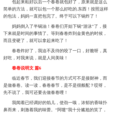
包起来粘好以后一个春卷就包好了，原来就是这么
简单的方法，就可以包一个那么好吃的.东西！按照这样
的包法，妈妈一直把包完了。终于可以下锅炸了！
妈妈倒入了半锅油！春卷们开始下锅“游泳”了，接
下来就是时间的事情了。等到春卷炸到金黄色的时候，
而且变硬了，就可以拿起来吃了！
春卷炸好了，我迫不及待的咬了一口，好脆呀，真
好吃，对我来说，就是人间美味！
春卷说明文 篇6
临近春节，我们迎接春节的方式可不是接财神，而
是做春卷。读一读，春卷春节，是不是很般配？哎呀，
先不说了，我可还要去做春卷哩！
我闻着已经调好的馅儿，使劲一嗅，浓郁的香味扑
鼻而来，刺激着我的味蕾。“阿嚏”我十分尴尬的笑了，