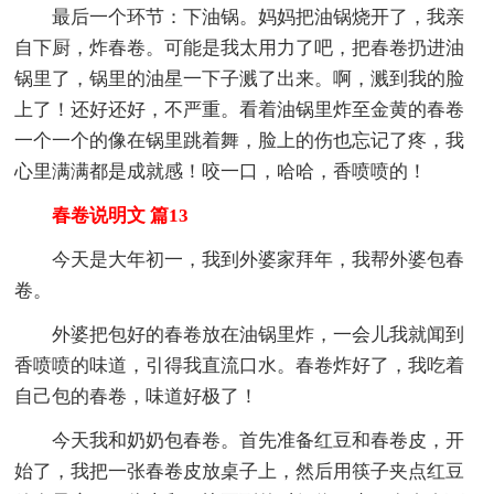
最后一个环节：下油锅。妈妈把油锅烧开了，我亲
自下厨，炸春卷。可能是我太用力了吧，把春卷扔进油
锅里了，锅里的油星一下子溅了出来。啊，溅到我的脸
上了！还好还好，不严重。看着油锅里炸至金黄的春卷
一个一个的像在锅里跳着舞，脸上的伤也忘记了疼，我
心里满满都是成就感！咬一口，哈哈，香喷喷的！
春卷说明文 篇13
今天是大年初一，我到外婆家拜年，我帮外婆包春
卷。
外婆把包好的春卷放在油锅里炸，一会儿我就闻到
香喷喷的味道，引得我直流口水。春卷炸好了，我吃着
自己包的春卷，味道好极了！
今天我和奶奶包春卷。首先准备红豆和春卷皮，开
始了，我把一张春卷皮放桌子上，然后用筷子夹点红豆