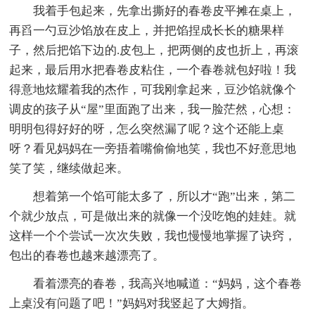
我着手包起来，先拿出撕好的春卷皮平摊在桌上，
再舀一勺豆沙馅放在皮上，并把馅捏成长长的糖果样
子，然后把馅下边的.皮包上，把两侧的皮也折上，再滚
起来，最后用水把春卷皮粘住，一个春卷就包好啦！我
得意地炫耀着我的杰作，可我刚拿起来，豆沙馅就像个
调皮的孩子从“屋”里面跑了出来，我一脸茫然，心想：
明明包得好好的呀，怎么突然漏了呢？这个还能上桌
呀？看见妈妈在一旁捂着嘴偷偷地笑，我也不好意思地
笑了笑，继续做起来。
想着第一个馅可能太多了，所以才“跑”出来，第二
个就少放点，可是做出来的就像一个没吃饱的娃娃。就
这样一个个尝试一次次失败，我也慢慢地掌握了诀窍，
包出的春卷也越来越漂亮了。
看着漂亮的春卷，我高兴地喊道：“妈妈，这个春卷
上桌没有问题了吧！”妈妈对我竖起了大姆指。