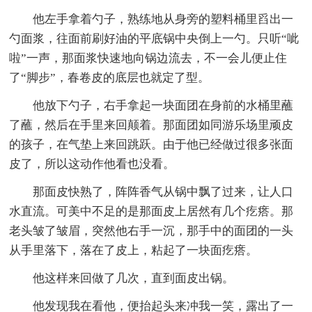
他左手拿着勺子，熟练地从身旁的塑料桶里舀出一
勺面浆，往面前刷好油的平底锅中央倒上一勺。只听“呲
啦”一声，那面浆快速地向锅边流去，不一会儿便止住
了“脚步”，春卷皮的底层也就定了型。
他放下勺子，右手拿起一块面团在身前的水桶里蘸
了蘸，然后在手里来回颠着。那面团如同游乐场里顽皮
的孩子，在气垫上来回跳跃。由于他已经做过很多张面
皮了，所以这动作他看也没看。
那面皮快熟了，阵阵香气从锅中飘了过来，让人口
水直流。可美中不足的是那面皮上居然有几个疙瘩。那
老头皱了皱眉，突然他右手一沉，那手中的面团的一头
从手里落下，落在了皮上，粘起了一块面疙瘩。
他这样来回做了几次，直到面皮出锅。
他发现我在看他，便抬起头来冲我一笑，露出了一