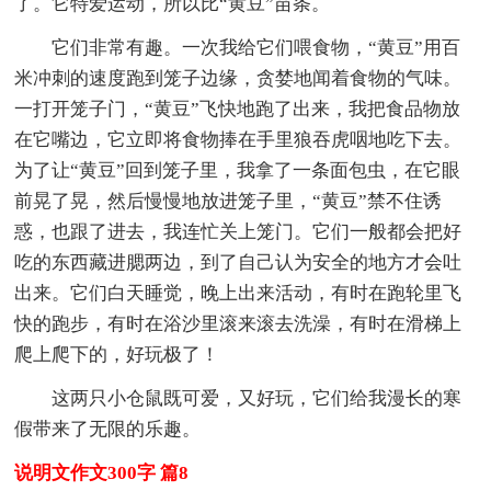
了。它特爱运动，所以比“黄豆”苗条。
它们非常有趣。一次我给它们喂食物，“黄豆”用百
米冲刺的速度跑到笼子边缘，贪婪地闻着食物的气味。
一打开笼子门，“黄豆”飞快地跑了出来，我把食品物放
在它嘴边，它立即将食物捧在手里狼吞虎咽地吃下去。
为了让“黄豆”回到笼子里，我拿了一条面包虫，在它眼
前晃了晃，然后慢慢地放进笼子里，“黄豆”禁不住诱
惑，也跟了进去，我连忙关上笼门。它们一般都会把好
吃的东西藏进腮两边，到了自己认为安全的地方才会吐
出来。它们白天睡觉，晚上出来活动，有时在跑轮里飞
快的跑步，有时在浴沙里滚来滚去洗澡，有时在滑梯上
爬上爬下的，好玩极了！
这两只小仓鼠既可爱，又好玩，它们给我漫长的寒
假带来了无限的乐趣。
说明文作文300字 篇8