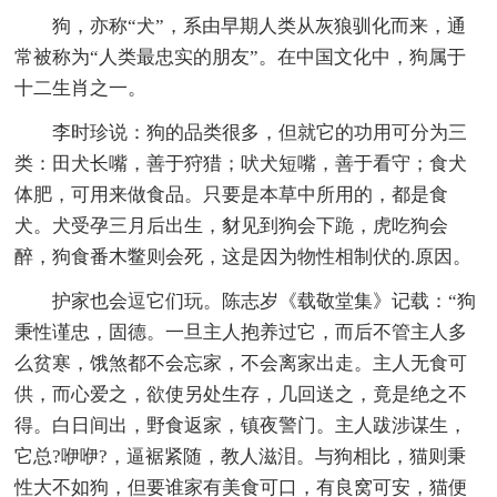
狗，亦称“犬”，系由早期人类从灰狼驯化而来，通
常被称为“人类最忠实的朋友”。在中国文化中，狗属于
十二生肖之一。
李时珍说：狗的品类很多，但就它的功用可分为三
类：田犬长嘴，善于狩猎；吠犬短嘴，善于看守；食犬
体肥，可用来做食品。只要是本草中所用的，都是食
犬。犬受孕三月后出生，豺见到狗会下跪，虎吃狗会
醉，狗食番木鳖则会死，这是因为物性相制伏的.原因。
护家也会逗它们玩。陈志岁《载敬堂集》记载：“狗
秉性谨忠，固德。一旦主人抱养过它，而后不管主人多
么贫寒，饿煞都不会忘家，不会离家出走。主人无食可
供，而心爱之，欲使另处生存，几回送之，竟是绝之不
得。白日间出，野食返家，镇夜警门。主人跋涉谋生，
它总?咿咿?，逼裾紧随，教人滋泪。与狗相比，猫则秉
性大不如狗，但要谁家有美食可口，有良窝可安，猫便