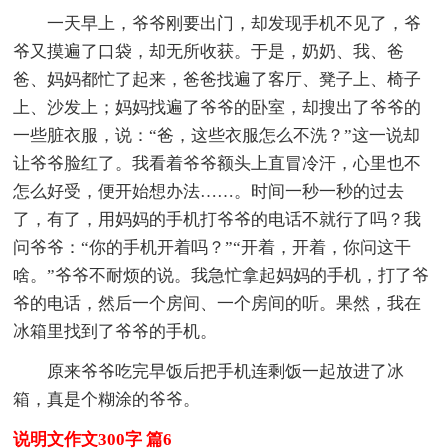
一天早上，爷爷刚要出门，却发现手机不见了，爷
爷又摸遍了口袋，却无所收获。于是，奶奶、我、爸
爸、妈妈都忙了起来，爸爸找遍了客厅、凳子上、椅子
上、沙发上；妈妈找遍了爷爷的卧室，却搜出了爷爷的
一些脏衣服，说：“爸，这些衣服怎么不洗？”这一说却
让爷爷脸红了。我看着爷爷额头上直冒冷汗，心里也不
怎么好受，便开始想办法……。时间一秒一秒的过去
了，有了，用妈妈的手机打爷爷的电话不就行了吗？我
问爷爷：“你的手机开着吗？”“开着，开着，你问这干
啥。”爷爷不耐烦的说。我急忙拿起妈妈的手机，打了爷
爷的电话，然后一个房间、一个房间的听。果然，我在
冰箱里找到了爷爷的手机。
原来爷爷吃完早饭后把手机连剩饭一起放进了冰
箱，真是个糊涂的爷爷。
说明文作文300字 篇6