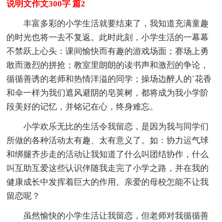
说明文作文300字 篇2
丰富多彩的小学生活就要结束了，我知道充满童趣
的时光也将一去不复返。此时此刻，小学生活的一幕幕
不禁跃上心头：课间愉快而有趣的游戏场面；赛场上勇
敢而激烈的拼抢；教室里朗朗的读书声和激烈的争论，
循循善诱的老师和热情洋溢的同学；操场边醉人的`花香
和伞一样为我们遮风避阴的皂荚树，都将成为我小学阶
段美好的记忆，并铭记在心，终身难忘。
小学欢乐无比的生活令我留恋，是因为我与同学们
所做的各种活动太有趣、太有意义了。如：协力运气球
和绑腿齐步走的活动让我知道了什么叫团结协作，什么
叫互助互爱这些认识伴随我走完了小学之路，并在我的
健康成长中发挥着巨大的作用。亲爱的母校怎能不让我
留恋呢？
虽然愉快的小学生活让我留恋，但老师对我循循善