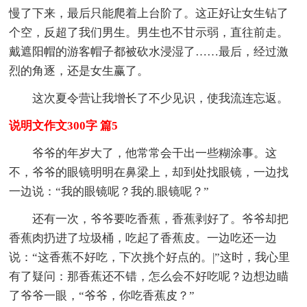
慢了下来，最后只能爬着上台阶了。这正好让女生钻了
个空，反超了我们男生。男生也不甘示弱，直往前走。
戴遮阳帽的游客帽子都被砍水浸湿了……最后，经过激
烈的角逐，还是女生赢了。
这次夏令营让我增长了不少见识，使我流连忘返。
说明文作文300字 篇5
爷爷的年岁大了，他常常会干出一些糊涂事。这
不，爷爷的眼镜明明在鼻梁上，却到处找眼镜，一边找
一边说：“我的眼镜呢？我的.眼镜呢？”
还有一次，爷爷要吃香蕉，香蕉剥好了。爷爷却把
香蕉肉扔进了垃圾桶，吃起了香蕉皮。一边吃还一边
说：“这香蕉不好吃，下次挑个好点的。|”这时，我心里
有了疑问：那香蕉还不错，怎么会不好吃呢？边想边瞄
了爷爷一眼，“爷爷，你吃香蕉皮？”