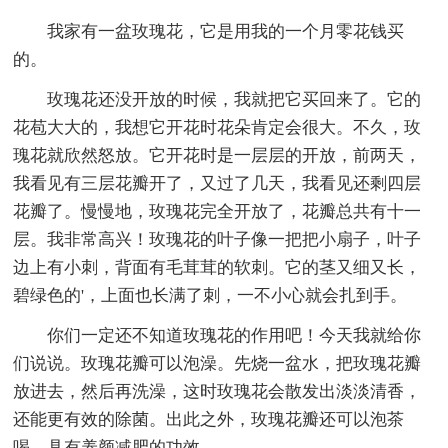
我家有一盆玫瑰花，它是用我的一个月零花钱买
的。
玫瑰花还没开放的时候，我就把它买回来了。它的
花苞大大的，我想它开花时花朵肯定会很大。不久，玫
瑰花就欣然怒放。它开花时是一层层的开放，前两天，
我看见有三层花瓣开了，又过了几天，我看见还剩四层
花瓣了。慢慢地，玫瑰花完全开放了，花瓣总共有十一
层。我非常高兴！玫瑰花的叶子像一把把小扇子，叶子
边上有小刺，背面有毛茸茸的软刺。它的茎又细又长，
碧绿色的'，上面也长满了刺，一不小心就会扎到手。
你们一定还不知道玫瑰花的作用吧！今天我就给你
们说说。玫瑰花瓣可以泡澡。先烧一盆水，把玫瑰花瓣
放进去，然后再洗澡，这时玫瑰花会散发出淡淡清香，
还能更有效的除菌。出此之外，玫瑰花瓣还可以泡茶
喝，具有养颜减肥的功效。