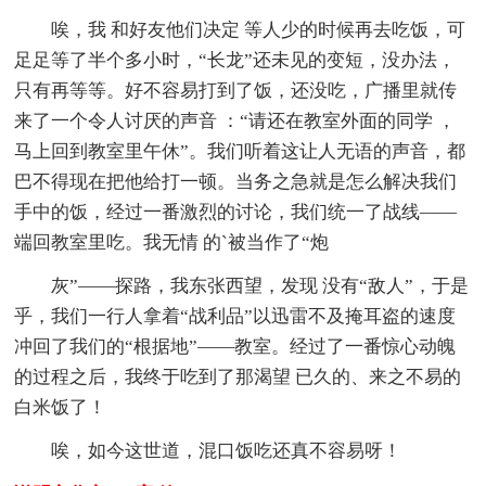
唉，我 和好友他们决定 等人少的时候再去吃饭，可
足足等了半个多小时，“长龙”还未见的变短，没办法，
只有再等等。好不容易打到了饭，还没吃，广播里就传
来了一个令人讨厌的声音 ：“请还在教室外面的同学 ，
马上回到教室里午休”。我们听着这让人无语的声音，都
巴不得现在把他给打一顿。当务之急就是怎么解决我们
手中的饭，经过一番激烈的讨论，我们统一了战线——
端回教室里吃。我无情 的`被当作了“炮
灰”——探路，我东张西望，发现 没有“敌人”，于是
乎，我们一行人拿着“战利品”以迅雷不及掩耳盗的速度
冲回了我们的“根据地”——教室。经过了一番惊心动魄
的过程之后，我终于吃到了那渴望 已久的、来之不易的
白米饭了！
唉，如今这世道，混口饭吃还真不容易呀！