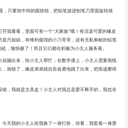
器，只要按中间的圆按钮，把铅笔放进刨笔刀里面旋转就
我看看，里面可有一个“大家族”哦！有活泼可爱的橡皮
的直尺姐姐，有锋利倔强的小刀哥哥，还有无私奉献的铅笔
相处，愉快极了！而且它们都在积极为小主人服务着。
叔蹦出来，给小主人帮忙；在数学课上，小主人需要画线
上，画错了，橡皮弟弟就自告奋勇地跳了出来，把痕迹擦得
错，我就是文具盒！小主人对我总是爱不释手的，我也非
今天我的小主人给我换了一身打扮，你看，我套着一身墨