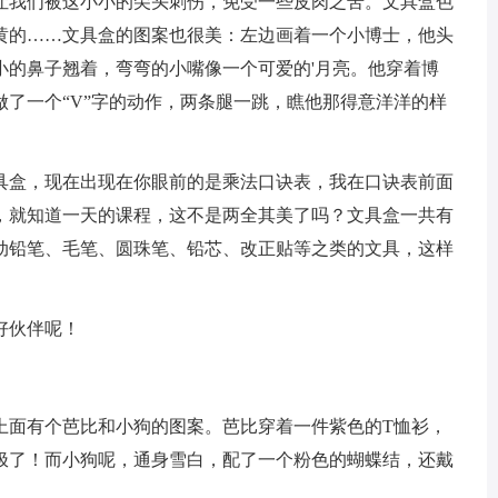
让我们被这小小的尖头刺伤，免受一些皮肉之苦。文具盒色
黄的……文具盒的图案也很美：左边画着一个小博士，他头
小的鼻子翘着，弯弯的小嘴像一个可爱的'月亮。他穿着博
了一个“V”字的动作，两条腿一跳，瞧他那得意洋洋的样
盒，现在出现在你眼前的是乘法口诀表，我在口诀表前面
，就知道一天的课程，这不是两全其美了吗？文具盒一共有
动铅笔、毛笔、圆珠笔、铅芯、改正贴等之类的文具，这样
好伙伴呢！
面有个芭比和小狗的图案。芭比穿着一件紫色的T恤衫，
极了！而小狗呢，通身雪白，配了一个粉色的蝴蝶结，还戴