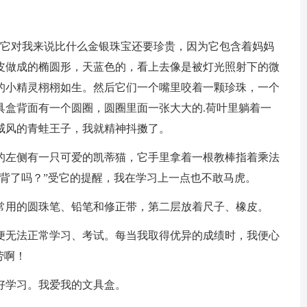
它对我来说比什么金银珠宝还要珍贵，因为它包含着妈妈
皮做成的椭圆形，天蓝色的，看上去像是被灯光照射下的微
的小精灵栩栩如生。然后它们一个嘴里咬着一颗珍珠，一个
具盒背面有一个圆圈，圆圈里面一张大大的.荷叶里躺着一
威风的青蛙王子，我就精神抖擞了。
左侧有一只可爱的凯蒂猫，它手里拿着一根教棒指着乘法
背了吗？”受它的提醒，我在学习上一点也不敢马虎。
用的圆珠笔、铅笔和修正带，第二层放着尺子、橡皮。
无法正常学习、考试。每当我取得优异的成绩时，我便心
劳啊！
学习。我爱我的文具盒。