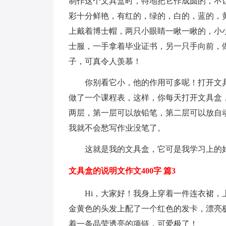
制作这个文具盒时，特地把它作成圆的，不
彩十分鲜艳，有红的，绿的，白的，蓝的，
上戴着博士帽，两只小眼睛一瞅一瞅的，小
士服，一手拿着毕业证书，另一只手向前，做
子，可真令人羡慕！
你别看它小，他的作用可多呢！打开文具
做了一个课程表，这样，你每天打开文具盒
两层，第一层可以放铅笔，第二层可以放自
我就不会愁写作业没笔了。
这就是我的文具盒，它可是我学习上的
文具盒的说明文作文400字 篇3
Hi，大家好！我身上穿着一件连衣裙，上
金黄色的头发上配了一个红色的发卡，漂亮
着一条晶莹透亮的项链，可爱极了！