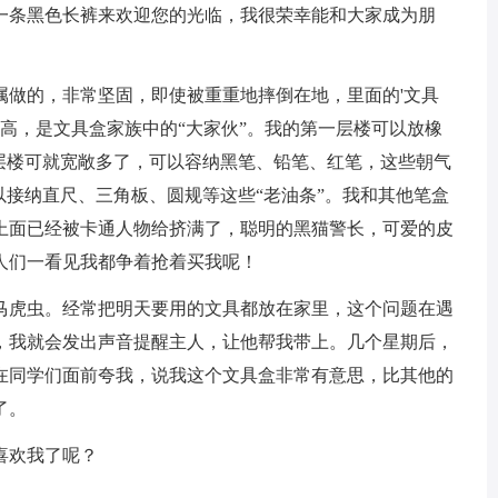
一条黑色长裤来欢迎您的光临，我很荣幸能和大家成为朋
做的，非常坚固，即使被重重地摔倒在地，里面的'文具
米高，是文具盒家族中的“大家伙”。我的第一层楼可以放橡
二层楼可就宽敞多了，可以容纳黑笔、铅笔、红笔，这些朝气
以接纳直尺、三角板、圆规等这些“老油条”。我和其他笔盒
上面已经被卡通人物给挤满了，聪明的黑猫警长，可爱的皮
人们一看见我都争着抢着买我呢！
虎虫。经常把明天要用的文具都放在家里，这个问题在遇
，我就会发出声音提醒主人，让他帮我带上。几个星期后，
在同学们面前夸我，说我这个文具盒非常有意思，比其他的
了。
喜欢我了呢？