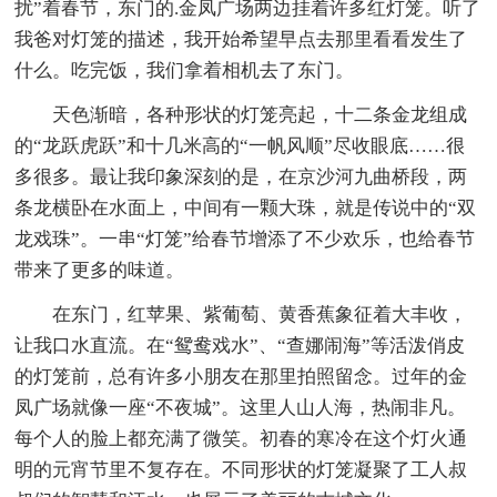
扰”着春节，东门的.金凤广场两边挂着许多红灯笼。听了
我爸对灯笼的描述，我开始希望早点去那里看看发生了
什么。吃完饭，我们拿着相机去了东门。
天色渐暗，各种形状的灯笼亮起，十二条金龙组成
的“龙跃虎跃”和十几米高的“一帆风顺”尽收眼底……很
多很多。最让我印象深刻的是，在京沙河九曲桥段，两
条龙横卧在水面上，中间有一颗大珠，就是传说中的“双
龙戏珠”。一串“灯笼”给春节增添了不少欢乐，也给春节
带来了更多的味道。
在东门，红苹果、紫葡萄、黄香蕉象征着大丰收，
让我口水直流。在“鸳鸯戏水”、“查娜闹海”等活泼俏皮
的灯笼前，总有许多小朋友在那里拍照留念。过年的金
凤广场就像一座“不夜城”。这里人山人海，热闹非凡。
每个人的脸上都充满了微笑。初春的寒冷在这个灯火通
明的元宵节里不复存在。不同形状的灯笼凝聚了工人叔