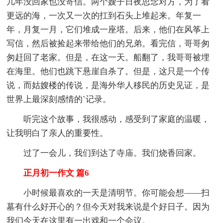
几年没回家也没寄信。两个嫂子日夜思念对方，为了看
更远的海，一次又一次的扛到石头上堆起来。年复一
年，月复一月，它们堆成一座塔。后来，他们在风筝上
写信，然后被捡起来带给他们的兄弟。看完信，哥哥匆
匆赶回了老家。但是，在这一天。船翻了，我哥哥被埋
在海里。他们也跳下悬崖自杀了。但是，这只是一个传
说，而姑嫂楼的传说，是海外华人移民的历史见证，是
世界上最深刻感情的`记录。
听完这个故事，我很感动，感受到了家庭的温暖，
让我明白了亲人的重要性。
过了一会儿，我们到达了寺庙。我们烧香回家。
正月初一作文 篇6
小时候最喜欢的一天是清明节。你可能会想——扫
墓有什么好开心的？但今天对我来说是个好日子。因为
我们今天在这里有一出戏和一个会议。