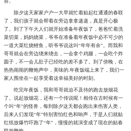
容。
除夕这天家家户户一大早就忙着贴起红通通的春联
了，我们孩子就会帮着在旁边拿拿递递，真是开心极
了。到了下午大人们就开始准备年夜饭了，爸爸忙着洗
菜切菜，妈妈烧菜，爷爷在准备着年夜饭中必不可少的
一道大菜红烧鲤鱼，听爷爷说这叫“年年有余”。而我和
哥哥就会在旁边绕来绕去，一会拿个鸡腿，一会吃个炸
圆子，不一会儿肚子已经吃的差不多了。到了傍晚，在
热热闹闹的鞭炮声中，美味的.年夜饭端上来了，我们一
家人围坐在一起享受着这幸福美好的时刻。
吃完年夜饭，我和哥哥就迫不及待的跑去放烟花
了。说起放烟花，还有一个传说呢！相传在古时候有一
个叫“年”的怪兽，每到除夕这天都会跑出来伤害人类，
后来人们发现“年”特别害怕红色和响声，于是人们就贴
红纸放爆竹吓跑了“年”，慢慢的就演变成了现在的贴春
联放鞭炮。