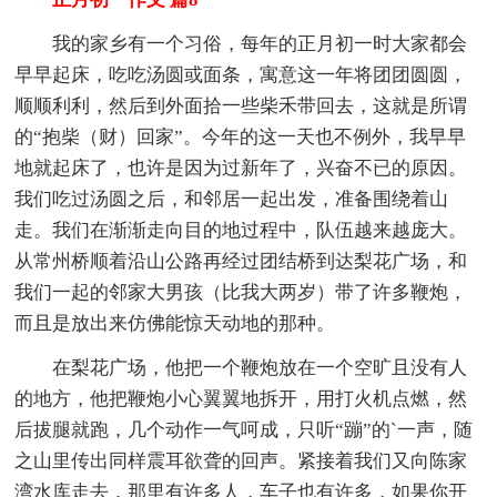
我的家乡有一个习俗，每年的正月初一时大家都会
早早起床，吃吃汤圆或面条，寓意这一年将团团圆圆，
顺顺利利，然后到外面拾一些柴禾带回去，这就是所谓
的“抱柴（财）回家”。今年的这一天也不例外，我早早
地就起床了，也许是因为过新年了，兴奋不已的原因。
我们吃过汤圆之后，和邻居一起出发，准备围绕着山
走。我们在渐渐走向目的地过程中，队伍越来越庞大。
从常州桥顺着沿山公路再经过团结桥到达梨花广场，和
我们一起的邻家大男孩（比我大两岁）带了许多鞭炮，
而且是放出来仿佛能惊天动地的那种。
在梨花广场，他把一个鞭炮放在一个空旷且没有人
的地方，他把鞭炮小心翼翼地拆开，用打火机点燃，然
后拔腿就跑，几个动作一气呵成，只听“蹦”的`一声，随
之山里传出同样震耳欲聋的回声。紧接着我们又向陈家
湾水库走去，那里有许多人，车子也有许多，如果你开