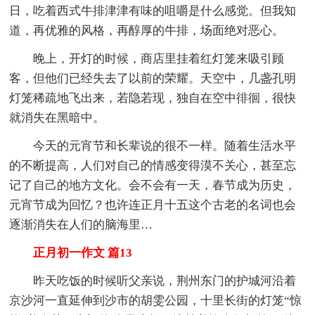
日，吃着西式牛排津津有味的咀嚼是什么感觉。但我知
道，再优雅的风格，再醇厚的牛排，场面绝对恶心。
晚上，开灯的时候，商店里挂着红灯笼来吸引顾
客，但他们已经失去了以前的荣耀。天空中，几盏孔明
灯笼稀疏地飞出来，若隐若现，独自在空中徘徊，很快
就消失在黑暗中。
今天的元宵节和长辈说的很不一样。随着生活水平
的不断提高，人们对自己的情感变得漠不关心，甚至忘
记了自己的地方文化。会不会有一天，春节成为历史，
元宵节成为回忆？也许连正月十五这个古老的名词也会
逐渐消失在人们的脑海里…
正月初一作文 篇13
昨天吃饭的时候听父亲说，荆州东门的护城河沿着
京沙河一直延伸到沙市的胡雯公园，十里长街的灯笼“惊