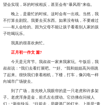
望会实现，坏的时候相反，甚至会有“暴风雨”来临。
晚上，是最忙的时候。这时会有一出戏。当然，我
不打算去剧院。我要去买东西。如果没有钱，不要难过
——有人会给的。因为父母不能让孩子看着别人家的孩
子吃喝玩乐。
我真的很喜欢匆忙。
正月初一作文 篇7
今天是元宵节。我叔叔一家来我家玩。午饭后，我
叔叔说：“我们去看灯展吧。”“好。”我和姐姐高兴得跳
了起来。很快我们拿着相机，下楼，打车，像闪电一样
向城市广场驶去。
到了广场，首先映入我眼帘的是一只老虎和许多架
子。老虎浑身是金，前爪左右摆动。它仿佛在问候人
们：“新年快乐。”往前走，是啤酒厂的灯光。上面是“青