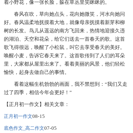
着小野花，像一张长脸，躲在草丛里笑眯眯的。
春风在吹，草向她点头，花向她微笑，河水向她问
好。春风温柔地抚摸着大地，就像母亲抚摸着新芽和柳
树的长发。鸟儿从遥远的南方飞回来，热情地迎接久违
的湖泊、天空和花朵，给它们送去一首春天的歌。这首
歌飞得很远，唤醒了小松鼠，叫它去享受春天的美好。
唤醒小麦，告诉它春天来了。这首歌传到了人们的耳朵
里，大家都从屋里出来了。看着美丽的风景，他们轻松
愉快，起身去做自己的事情。
看着这幅生机勃勃的画面，我不禁想到：“我们又走
过了四季，相信今年会更好！”
【正月初一作文】相关文章：
08-15
正月初一作文
07-05
底色作文_高二作文