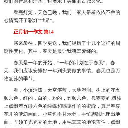
叔们的智慧和汗水，也展示了美丽的古城文化。
看完灯笼，天色已晚，我们一家人带着依依不舍的
心情离开了彩灯“世界”。
正月初一作文 篇14
寒来暑往，四季更迭，我们经历了十几个这样的周
期性变化。其中，春天是最让我魂牵梦绕的。
春天是一年的开始，“一年的计划在于春天”。春
天，我们应该安排好一年到头要做的事情。春天也是万
物复苏的季节。
看，小溪活泼，天空湛蓝，大地湿润。树上的花五
颜六色，红的，白的，粉的，五颜六色。孤零零的.树枝
上点缀着五颜六色的蝴蝶和嗡嗡作响的蜜蜂，真是春暖
花开的梦幻画面。小草也不甘示弱，手忙脚乱地爬出地
面，占领了光秃秃的土地，用毛茸茸的地毯盖住，点缀