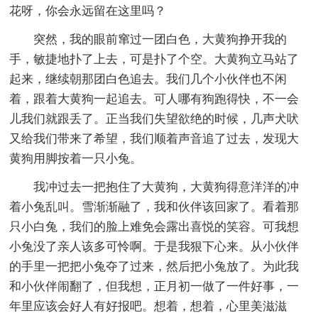
花呀，你会永远留在这里吗？
突然，我的眼前窜过一团白色，大黄狗挣开我的
手，敏捷地扑了上去，可是扑了个空。大黄狗立马站了
起来，继续朝那团白色追去。我们几个小伙伴也不闲
着，跟着大黄狗一起追去。可人哪有狗跑得快，不一会
儿我们就跟丢了。正当我们失望欲绝的时候，几声犬吠
又给我们带来了希望，我们顺着声音追了过去，发现大
黄狗用脚按着一只小兔。
我冲过去一把抱住了大黄狗，大黄狗得意洋洋的冲
着小兔乱叫。雪渐渐融了，我和伙伴该回家了。看着那
只小白兔，我们的脸上难免会露出喜悦的笑容。可我想
小兔没了亲人该多可怜啊。于是我狠下心来。从小伙伴
的手里一把把小兔夺了过来，然后把小兔放了。为此我
和小伙伴闹翻了，但我想，正月初一做了一件好事，一
年里应该会好人有好报吧。想着，想着，心里美滋滋