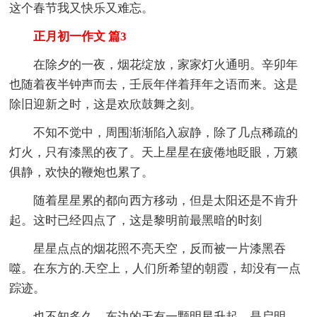
这个春节我又快乐又难忘。
正月初一作文 篇3
在除夕的一夜，烟花绽放，家家灯火通明。辛卯年
也随着夜半钟声而去，壬辰年伴着拜年之语而来。这是
除旧迎新之时，这是欢欣鼓舞之刻。
不知不觉中，周围渐渐陷入寂静，除了几点稀疏的
灯火，只有漆黑的夜了。天上星星在疲倦地眨眼，万籁
俱静，欢快的鞭炮也累了。
随着星星累的都向西方移动，但是太阳还是不肯升
起。这时已经四点了，这是黎明前最黑暗的时刻
星星点点的烟花照不亮天空，反而被一片漆黑吞
噬。在东方的.天空上，人们所希望的朝霞，却没有一点
踪迹。
也不知多久。东边的天有一颗明星升起。是启明