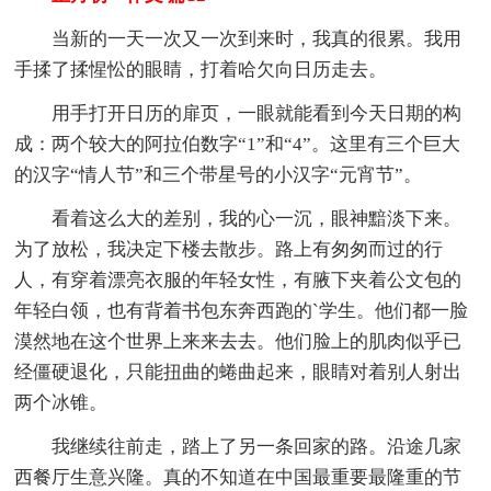
当新的一天一次又一次到来时，我真的很累。我用
手揉了揉惺忪的眼睛，打着哈欠向日历走去。
用手打开日历的扉页，一眼就能看到今天日期的构
成：两个较大的阿拉伯数字“1”和“4”。这里有三个巨大
的汉字“情人节”和三个带星号的小汉字“元宵节”。
看着这么大的差别，我的心一沉，眼神黯淡下来。
为了放松，我决定下楼去散步。路上有匆匆而过的行
人，有穿着漂亮衣服的年轻女性，有腋下夹着公文包的
年轻白领，也有背着书包东奔西跑的`学生。他们都一脸
漠然地在这个世界上来来去去。他们脸上的肌肉似乎已
经僵硬退化，只能扭曲的蜷曲起来，眼睛对着别人射出
两个冰锥。
我继续往前走，踏上了另一条回家的路。沿途几家
西餐厅生意兴隆。真的不知道在中国最重要最隆重的节