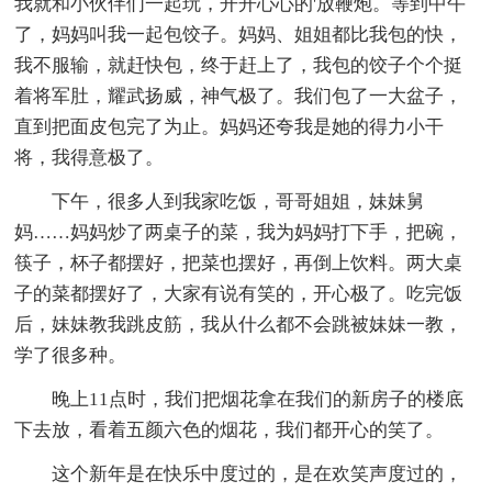
我就和小伙伴们一起玩，开开心心的'放鞭炮。等到中午
了，妈妈叫我一起包饺子。妈妈、姐姐都比我包的快，
我不服输，就赶快包，终于赶上了，我包的饺子个个挺
着将军肚，耀武扬威，神气极了。我们包了一大盆子，
直到把面皮包完了为止。妈妈还夸我是她的得力小干
将，我得意极了。
下午，很多人到我家吃饭，哥哥姐姐，妹妹舅
妈……妈妈炒了两桌子的菜，我为妈妈打下手，把碗，
筷子，杯子都摆好，把菜也摆好，再倒上饮料。两大桌
子的菜都摆好了，大家有说有笑的，开心极了。吃完饭
后，妹妹教我跳皮筋，我从什么都不会跳被妹妹一教，
学了很多种。
晚上11点时，我们把烟花拿在我们的新房子的楼底
下去放，看着五颜六色的烟花，我们都开心的笑了。
这个新年是在快乐中度过的，是在欢笑声度过的，