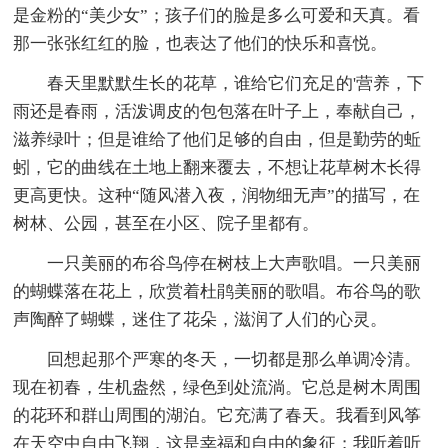
是金粉的“美少女”；孩子们的脸是多么可爱和天真。看
那一张张红红的脸，也表达了他们的快乐和喜悦。
春天里默默生长的花草，谁给它们充足的'营养，下
雨还是春雨，活泼调皮的包包落在叶子上，奉献自己，
滋养绿叶；但是谁给了他们足够的自由，但是勤劳的蚯
蚓，它的曲线在土地上翻来覆去，不想让花草树木长得
更高更快。这种“随风潜入夜，润物细无声”的描写，在
树林、公园，甚至在小区、院子里都有。
一只美丽的布谷鸟停在树枝上大声歌唱。一只美丽
的蝴蝶落在花上，欣赏着杜鹃美丽的歌唱。布谷鸟的歌
声陶醉了蝴蝶，迷住了花朵，滋润了人们的心灵。
回想起那个严寒的冬天，一切都是那么单调冷清。
现在初春，生机盎然，绿色到处流淌。它总是树木周围
的花环和群山周围的湖泊。它充满了春天。我看到风筝
在天空中自由飞翔，这是幸福和自由的象征；我听着听