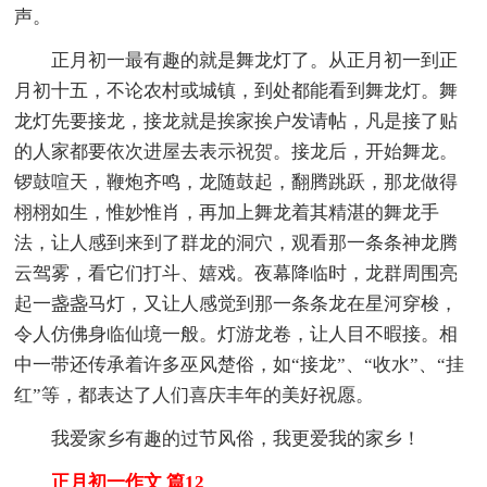
声。
正月初一最有趣的就是舞龙灯了。从正月初一到正
月初十五，不论农村或城镇，到处都能看到舞龙灯。舞
龙灯先要接龙，接龙就是挨家挨户发请帖，凡是接了贴
的人家都要依次进屋去表示祝贺。接龙后，开始舞龙。
锣鼓喧天，鞭炮齐鸣，龙随鼓起，翻腾跳跃，那龙做得
栩栩如生，惟妙惟肖，再加上舞龙着其精湛的舞龙手
法，让人感到来到了群龙的洞穴，观看那一条条神龙腾
云驾雾，看它们打斗、嬉戏。夜幕降临时，龙群周围亮
起一盏盏马灯，又让人感觉到那一条条龙在星河穿梭，
令人仿佛身临仙境一般。灯游龙卷，让人目不暇接。相
中一带还传承着许多巫风楚俗，如“接龙”、“收水”、“挂
红”等，都表达了人们喜庆丰年的美好祝愿。
我爱家乡有趣的过节风俗，我更爱我的家乡！
正月初一作文 篇12