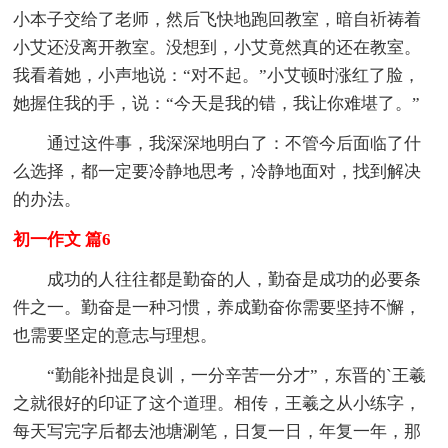
小本子交给了老师，然后飞快地跑回教室，暗自祈祷着
小艾还没离开教室。没想到，小艾竟然真的还在教室。
我看着她，小声地说：“对不起。”小艾顿时涨红了脸，
她握住我的手，说：“今天是我的错，我让你难堪了。”
通过这件事，我深深地明白了：不管今后面临了什
么选择，都一定要冷静地思考，冷静地面对，找到解决
的办法。
初一作文 篇6
成功的人往往都是勤奋的人，勤奋是成功的必要条
件之一。勤奋是一种习惯，养成勤奋你需要坚持不懈，
也需要坚定的意志与理想。
“勤能补拙是良训，一分辛苦一分才”，东晋的`王羲
之就很好的印证了这个道理。相传，王羲之从小练字，
每天写完字后都去池塘涮笔，日复一日，年复一年，那