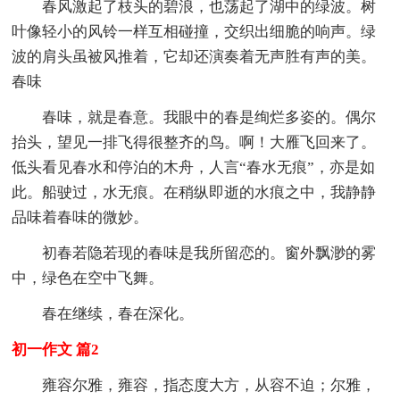
春风激起了枝头的碧浪，也荡起了湖中的绿波。树
叶像轻小的风铃一样互相碰撞，交织出细脆的响声。绿
波的肩头虽被风推着，它却还演奏着无声胜有声的美。
春味
春味，就是春意。我眼中的春是绚烂多姿的。偶尔
抬头，望见一排飞得很整齐的鸟。啊！大雁飞回来了。
低头看见春水和停泊的木舟，人言“春水无痕”，亦是如
此。船驶过，水无痕。在稍纵即逝的水痕之中，我静静
品味着春味的微妙。
初春若隐若现的春味是我所留恋的。窗外飘渺的雾
中，绿色在空中飞舞。
春在继续，春在深化。
初一作文 篇2
雍容尔雅，雍容，指态度大方，从容不迫；尔雅，