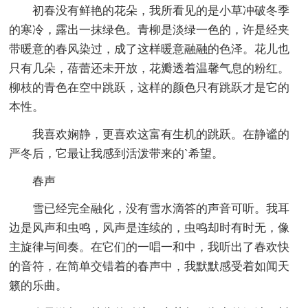
初春没有鲜艳的花朵，我所看见的是小草冲破冬季
的寒冷，露出一抹绿色。青柳是淡绿一色的，许是经夹
带暖意的春风染过，成了这样暖意融融的色泽。花儿也
只有几朵，蓓蕾还未开放，花瓣透着温馨气息的粉红。
柳枝的青色在空中跳跃，这样的颜色只有跳跃才是它的
本性。
我喜欢娴静，更喜欢这富有生机的跳跃。在静谧的
严冬后，它最让我感到活泼带来的`希望。
春声
雪已经完全融化，没有雪水滴答的声音可听。我耳
边是风声和虫鸣，风声是连续的，虫鸣却时有时无，像
主旋律与间奏。在它们的一唱一和中，我听出了春欢快
的音符，在简单交错着的春声中，我默默感受着如闻天
籁的乐曲。