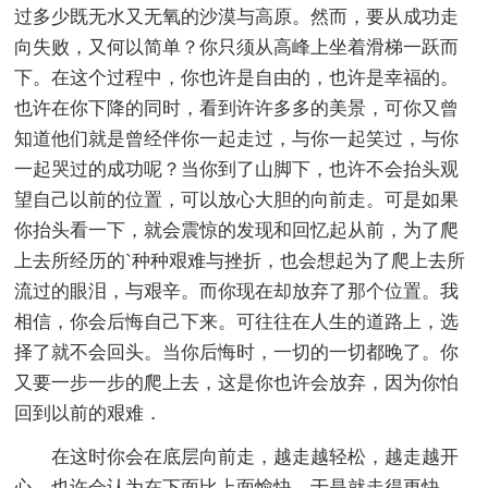
过多少既无水又无氧的沙漠与高原。然而，要从成功走
向失败，又何以简单？你只须从高峰上坐着滑梯一跃而
下。在这个过程中，你也许是自由的，也许是幸福的。
也许在你下降的同时，看到许许多多的美景，可你又曾
知道他们就是曾经伴你一起走过，与你一起笑过，与你
一起哭过的成功呢？当你到了山脚下，也许不会抬头观
望自己以前的位置，可以放心大胆的向前走。可是如果
你抬头看一下，就会震惊的发现和回忆起从前，为了爬
上去所经历的`种种艰难与挫折，也会想起为了爬上去所
流过的眼泪，与艰辛。而你现在却放弃了那个位置。我
相信，你会后悔自己下来。可往往在人生的道路上，选
择了就不会回头。当你后悔时，一切的一切都晚了。你
又要一步一步的爬上去，这是你也许会放弃，因为你怕
回到以前的艰难．
在这时你会在底层向前走，越走越轻松，越走越开
心，也许会认为在下面比上面愉快，于是就走得更快，