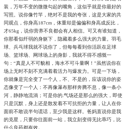
装，万年不变的微微勾起的嘴角，这似乎就是你最好的
写照。说你像竹竿，绝对不是我的夸张，这是大家的共
同观点，你身高187cm，体重却是偏偏和身高成反比，
才65kg，说你营养不良都会有人相信。可又有谁知道，
你那看似纤弱的身躯下，隐藏着多么强大的力量。羽毛
球、兵乓球我就不说你了，但每每看到你活跃在足球
场、篮球场、网球场上的身影，我就不得不感慨一
句：“真是人不可貌相，海水不可斗量啊！”虽然说你在
场上无时不刻不充满着着活力与爆发力。可是一下场，
你就像是完全变了一个人，不、不是的，应该说你的姿
态像变了一个人：不再像瀑布那样奔腾不息，像一条小
河，静静地流淌；可是你的.气场还是那么的强大，即使
只是沉默，身上还是散发着不可抗拒的力量，让人在你
面前不敢说半句谎话，至少我是这样。爸妈直说你是我
的克星，只要你往面前一站，我立刻变得无比乖巧，比
什么良药都有效。