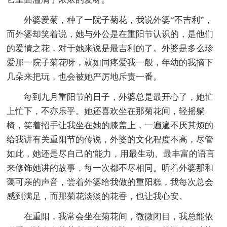
外婆爱菊，种了一院子菊花，我说外婆“不吉利”，
而外婆却笑着说，她与外公是在重阳节认识的，是他们
的爱情之花，对于她来说是最吉利的了。外婆是多么珍
爱那一院子菊花呀，就如同疼爱我一般，年幼的我摘下
几朵来把玩，也会被她严厉地斥责一番。
每到九月重阳节的日子，外婆总是最开心了，她忙
上忙下，不亦乐乎。她还喜欢坐在那菊花间，轻摇躺
椅，笑着招手让我坐在她的膝盖上，一遍遍不厌其烦的
给我讲有关重阳节的传说，外婆的文化程度不高，尽管
如此，她还是尽自己的'能力，用最生动、最丰富的语言
来修饰她讲的故事，每一次都不尽相同。听着外婆那和
蔼可亲的声音，尝着外婆给我做的重阳糕，我每次总会
感到满足，而那菊花淡淡的花香，也让我心安。
在重阳，我常会坐在菊花间，微微闭目，我总能依