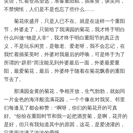
笑语，忙着登高望远，准备重阳糕，插茱萸，谈笑间，
不禁惆怅，人们是不是也忘了些什么……
菊花依盛开，只是人已不在。就是在这样一个重阳
节，外婆走了，只留给了我满园的菊花，我才终于明白
什么叫做“物是人非”，我才终于明白重阳节的真正含
义，不是玩乐闲赏，是敬老、爱老呀，我不会忘记，在
我忙着插茱萸时，外婆对我最后的呼唤，可是终于为了
所谓的“辟邪”而没能见到外婆最后一面，外婆最爱重
阳，最爱菊花，最后，外婆终于随着在菊花飘香的重阳
节去了。
那满园金黄的菊花，争相开放，生气勃勃，就如同
一片金色的海洋般流满花园，一个个像在对我笑。邻里
们每逢见了都会称赞：“啊呀，你们的菊花开的可真
好。”纷纷在重阳时节和我一起把酒赏菊，是啊，花开的
是好，但只有我知道其中的原因，这花，是爱浇灌的，
它里面溢满了浓浓的爱呀。