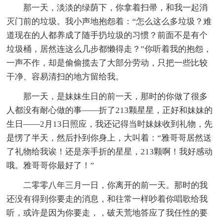
那一天，淡淡的绿荫下，你拿着扫帚，和我一起消
灭门前的垃圾。我小声地抱怨着：“怎么这么多垃圾？难
道现在的人都养成了随手扔垃圾的习惯？前面不是有个
垃圾桶，居然连这么几步都懒得走？”你听着我的抱怨，
一声不作，却是偷偷揽去了大部分劳动，只把一些比较
干净、容易清扫的地方留给我。
那一天，是妹妹生日的前一天，那时的你做了很多
人都没有耐心做的事——折了213颗星星，正好和妹妹的
生日——2月13日照应，我还记得当时妹妹收到礼物，先
是愣了半天，然后扑到你身上，大叫着：“雅哥哥居然送
了礼物给我诶！还是亲手折的星星，213颗啊！我好感动
哦。雅哥哥你最好了！”
二零零八年三月一日，你离开的前一天。那时的我
还没有得到你要走的消息，和往常一样吵着你唱歌给我
听，或许是因为你要走，，破天荒地答应了我任性的要