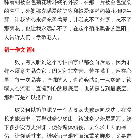
稀看到被金色菊花所环绕的外婆，在那一片被金色渲染
的梦里，外婆那充满爱的笑容和被爱浇灌的菊花相映生
辉，让我的心永远充盈着爱，让我忘不了外婆，忘不了
那菊花，也让我永远忘不了，在这个菊花飘香的重阳，
去告诉人们，孝敬老人。
初一作文 篇4
败，有人听到这个可怕的字眼都会向后退，因为谁
都不愿意去品尝它，因为它非常苦。苦在嘴里，疼在心
里。每一次品尝，坚强的人，也许会感到一点疼痛，软
弱人会流泪，直流到心的最底层，也就是苦到最底层。
那种苦是难以抵挡的
败又何以简单呢？一个人要从失败走向成功，在漫
长的旅途中，要攀过多少次山，跨过多少条尼罗河，跌
下多少次万丈深渊，使你遍体鳞伤。要乞求上天的保
佑，让你活过来。继续迈出艰难而沉重的脚步，又要走