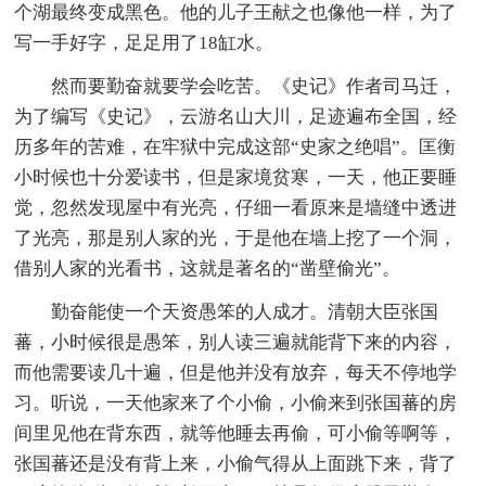
个湖最终变成黑色。他的儿子王献之也像他一样，为了
写一手好字，足足用了18缸水。
然而要勤奋就要学会吃苦。《史记》作者司马迁，
为了编写《史记》，云游名山大川，足迹遍布全国，经
历多年的苦难，在牢狱中完成这部“史家之绝唱”。匡衡
小时候也十分爱读书，但是家境贫寒，一天，他正要睡
觉，忽然发现屋中有光亮，仔细一看原来是墙缝中透进
了光亮，那是别人家的光，于是他在墙上挖了一个洞，
借别人家的光看书，这就是著名的“凿壁偷光”。
勤奋能使一个天资愚笨的人成才。清朝大臣张国
蕃，小时候很是愚笨，别人读三遍就能背下来的内容，
而他需要读几十遍，但是他并没有放弃，每天不停地学
习。听说，一天他家来了个小偷，小偷来到张国蕃的房
间里见他在背东西，就等他睡去再偷，可小偷等啊等，
张国蕃还是没有背上来，小偷气得从上面跳下来，背了