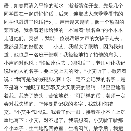
语，如春雨滴入平静的湖水，渐渐荡漾开去。先是几个
同学围在一起讲悄悄话，后来，连那些人来乖乖看书的
同学也跟进了说话行列， 声音越来越响，像一个热闹的
菜市场。我拿着老师给我的一本写着“黑名单”的小本本
走进他们。突然 ，我朝一位说话最大声的女孩子走去，
竟然是我的好朋友――小艾。我瞪大了眼睛，因为我知
道，他也是一名班干部啊！我轻轻地拍了拍他的肩头，
小声的对他说：“快回座位去，别说话了，老师可让我记
说话的人的名字，要上交上去的'呀。”小艾听了，撒娇着
说：“我可是你的好朋友啊！你一定不会记我的名字，是
不是嘛？”她眨了眨那双又大又明亮的眼睛，眼巴巴地看
着我。我挠了挠头，苦恼地说：“可那样的话，老师一定
会对我失望的。”“你要是记我的名字，我就和你结
交。”小艾生气地说。我看了他一眼，接着在小本子上沉
重地写下：小艾。对不起了。我暗想着。小艾瞟了瞟那
个小本子，生气地跑回教室，生着闷气。放学后，我把