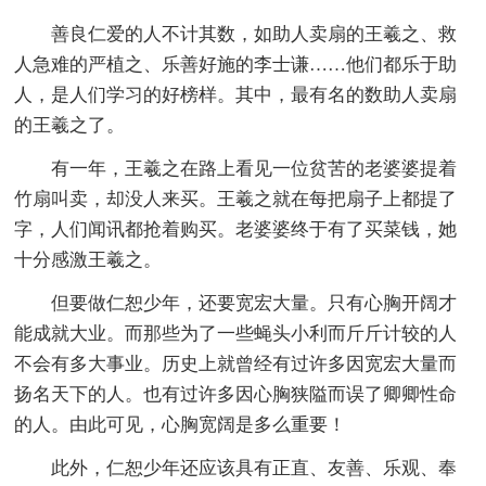
善良仁爱的人不计其数，如助人卖扇的王羲之、救
人急难的严植之、乐善好施的李士谦……他们都乐于助
人，是人们学习的好榜样。其中，最有名的数助人卖扇
的王羲之了。
有一年，王羲之在路上看见一位贫苦的老婆婆提着
竹扇叫卖，却没人来买。王羲之就在每把扇子上都提了
字，人们闻讯都抢着购买。老婆婆终于有了买菜钱，她
十分感激王羲之。
但要做仁恕少年，还要宽宏大量。只有心胸开阔才
能成就大业。而那些为了一些蝇头小利而斤斤计较的人
不会有多大事业。历史上就曾经有过许多因宽宏大量而
扬名天下的人。也有过许多因心胸狭隘而误了卿卿性命
的人。由此可见，心胸宽阔是多么重要！
此外，仁恕少年还应该具有正直、友善、乐观、奉