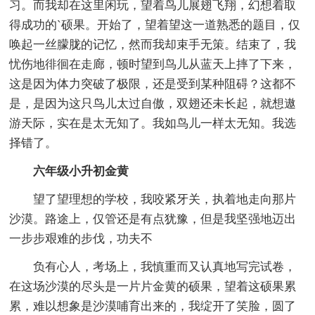
习。而我却在这里闲玩，望着鸟儿展翅飞翔，幻想着取
得成功的`硕果。开始了，望着望这一道熟悉的题目，仅
唤起一丝朦胧的记忆，然而我却束手无策。结束了，我
忧伤地徘徊在走廊，顿时望到鸟儿从蓝天上摔了下来，
这是因为体力突破了极限，还是受到某种阻碍？这都不
是，是因为这只鸟儿太过自傲，双翅还未长起，就想遨
游天际，实在是太无知了。我如鸟儿一样太无知。我选
择错了。
六年级小升初金黄
望了望理想的学校，我咬紧牙关，执着地走向那片
沙漠。路途上，仅管还是有点犹豫，但是我坚强地迈出
一步步艰难的步伐，功夫不
负有心人，考场上，我慎重而又认真地写完试卷，
在这场沙漠的尽头是一片片金黄的硕果，望着这硕果累
累，难以想象是沙漠哺育出来的，我绽开了笑脸，圆了