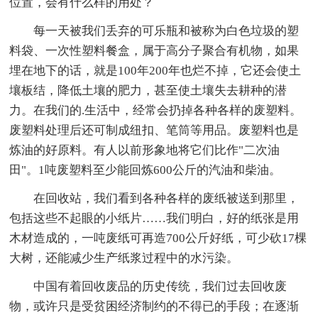
位置，会有什么样的用处？
每一天被我们丢弃的可乐瓶和被称为白色垃圾的塑
料袋、一次性塑料餐盒，属于高分子聚合有机物，如果
埋在地下的话，就是100年200年也烂不掉，它还会使土
壤板结，降低土壤的肥力，甚至使土壤失去耕种的潜
力。在我们的.生活中，经常会扔掉各种各样的废塑料。
废塑料处理后还可制成纽扣、笔筒等用品。废塑料也是
炼油的好原料。有人以前形象地将它们比作"二次油
田"。1吨废塑料至少能回炼600公斤的汽油和柴油。
在回收站，我们看到各种各样的废纸被送到那里，
包括这些不起眼的小纸片……我们明白，好的纸张是用
木材造成的，一吨废纸可再造700公斤好纸，可少砍17棵
大树，还能减少生产纸浆过程中的水污染。
中国有着回收废品的历史传统，我们过去回收废
物，或许只是受贫困经济制约的不得已的手段；在逐渐