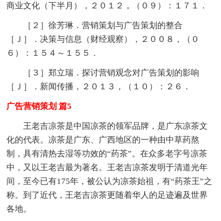
商业文化（下半月），２０１２，（０９）：１７１．
［２］徐芳琳．营销策划与广告策划的整合
［Ｊ］．决策与信息（财经观察），２００８，（０
６）：１５４～１５５．
［３］郑立瑞．探讨营销观念对广告策划的影响
［Ｊ］．新闻传播，２０１３，（１０）：２６．
广告营销策划 篇5
王老吉凉茶是中国凉茶的领军品牌，是广东凉茶文
化的代表。凉茶是广东、广西地区的一种由中草药熬
制，具有清热去湿等功效的“药茶”。在众多老字号凉茶
中，又以王老吉最为著名。王老吉凉茶发明于清道光年
间，至今已有175年，被公认为凉茶始祖，有“药茶王”之
称。到了近代，王老吉凉茶更随着华人的足迹遍及世界
各地。