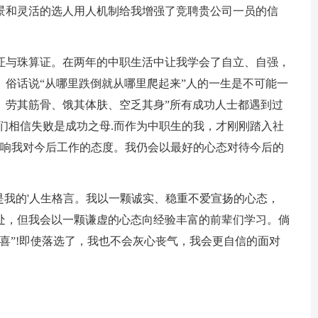
景和灵活的选人用人机制给我增强了竞聘贵公司一员的信
与珠算证。在两年的中职生活中让我学会了自立、自强，
。俗话说“从哪里跌倒就从哪里爬起来”人的一生是不可能一
、劳其筋骨、饿其体肤、空乏其身”所有成功人士都遇到过
们相信失败是成功之母.而作为中职生的我，才刚刚踏入社
影响我对今后工作的态度。我仍会以最好的心态对待今后的
我的'人生格言。我以一颗诚实、稳重不爱宣扬的心态，
处，但我会以一颗谦虚的心态向经验丰富的前辈们学习。倘
喜”!即使落选了，我也不会灰心丧气，我会更自信的面对