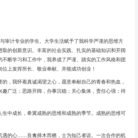
与审计专业的学生。大学生活赋予了我科学严谨的思维方
进取的创新意识。丰富的社会实践、扎实的基础知识和开阔
的不断学习和工作中，我养成了严谨、踏实的工作风格和团
岗位上发挥所长、敬业奉献、并能成功创业！
的，我怀着真诚渴望之心，愿意奉献自己的青春和热血，
兴趣广泛；思路开阔，办事沉稳；关心集体，责任心强；待
生中成长，希冀成熟的思维和成熟的季节。成熟的思维可
。
遇的心……良禽择木而栖，士为知己者谅。一次合作的机