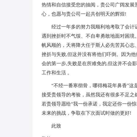
热情和自信接受您的抽阅，贵公司广阔发展
心，也愿与贵公司一起共创明天的辉煌!
经过一年多的努力我顺利地考取了会计证
遇到挫折时不气馁、不自卑勇敢地面对困境
帆风顺的，天将降大任于斯人必先苦其心志
挫折与失败,但这并没有将他们吓倒。因为他
会的第一步,失败是在所难免的,但这并不会
工作和生活 。
“不经一番寒彻骨，哪得梅花年鼻香”这是
接受贵领导的考验，虽然我还有很多不足之
若贵领导愿给“我一份承诺，我定还你一份惊
未来的挑战，争取在下次面试时做的更好!
此致