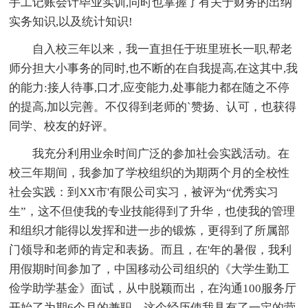
手工记账会计毕业实训,同时也掌握了有关于财务的出纳
实务知识,以及统计知识!
自入校三年以来，我一直担任于班里班长一职,帮老
师分担大小事务的同时,也不断的在自我提高,在这其中,我
的能力:接人待事,口才,应变能力,处事能力都在随之不停
的提高,加以完善。不仅得到老师的`赞扬、认可，也获得
同学、校友的好评。
我充分利用业余时间广泛的参加社会实践活动。在
校三年期间，我参加了学校组织的为期两个月的全校性
社会实践：到XX市'有限公司实习，被评为“优秀实习
生”，这不但使我的专业技能得到了升华，也使我的管理
和组织才能得以发挥和进一步的锻炼，更得到了所属部
门领导和老师的肯定和表扬。而且，在'年的暑假，我利
用假期时间参加了，中国移动公司组织的《大学生勤工
俭学助学基金》面试，从中脱颖而出，在沟通100服务厅
开始了为期6个月的兼职，这个经历使我具有了一定的营