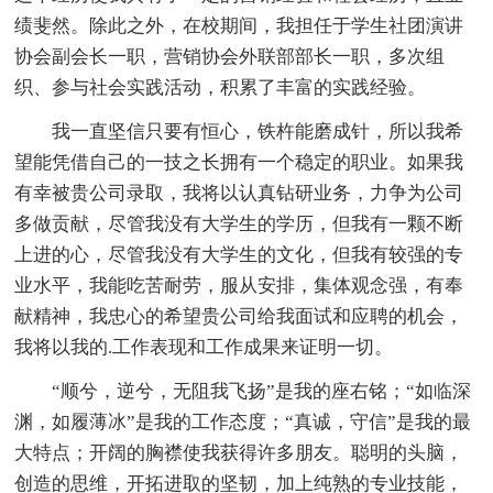
绩斐然。除此之外，在校期间，我担任于学生社团演讲
协会副会长一职，营销协会外联部部长一职，多次组
织、参与社会实践活动，积累了丰富的实践经验。
我一直坚信只要有恒心，铁杵能磨成针，所以我希
望能凭借自己的一技之长拥有一个稳定的职业。如果我
有幸被贵公司录取，我将以认真钻研业务，力争为公司
多做贡献，尽管我没有大学生的学历，但我有一颗不断
上进的心，尽管我没有大学生的文化，但我有较强的专
业水平，我能吃苦耐劳，服从安排，集体观念强，有奉
献精神，我忠心的希望贵公司给我面试和应聘的机会，
我将以我的.工作表现和工作成果来证明一切。
“顺兮，逆兮，无阻我飞扬”是我的座右铭；“如临深
渊，如履薄冰”是我的工作态度；“真诚，守信”是我的最
大特点；开阔的胸襟使我获得许多朋友。聪明的头脑，
创造的思维，开拓进取的坚韧，加上纯熟的专业技能，