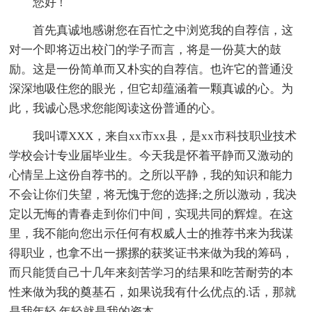
您好 !
首先真诚地感谢您在百忙之中浏览我的自荐信，这
对一个即将迈出校门的学子而言，将是一份莫大的鼓
励。这是一份简单而又朴实的自荐信。也许它的普通没
深深地吸住您的眼光，但它却蕴涵着一颗真诚的心。为
此，我诚心恳求您能阅读这份普通的心。
我叫谭XXX，来自xx市xx县，是xx市科技职业技术
学校会计专业届毕业生。今天我是怀着平静而又激动的
心情呈上这份自荐书的。之所以平静，我的知识和能力
不会让你们失望，将无愧于您的选择;之所以激动，我决
定以无悔的青春走到你们中间，实现共同的辉煌。在这
里，我不能向您出示任何有权威人士的推荐书来为我谋
得职业，也拿不出一摞摞的获奖证书来做为我的筹码，
而只能赁自己十几年来刻苦学习的结果和吃苦耐劳的本
性来做为我的奠基石，如果说我有什么优点的.话，那就
是我年轻,年轻就是我的资本。