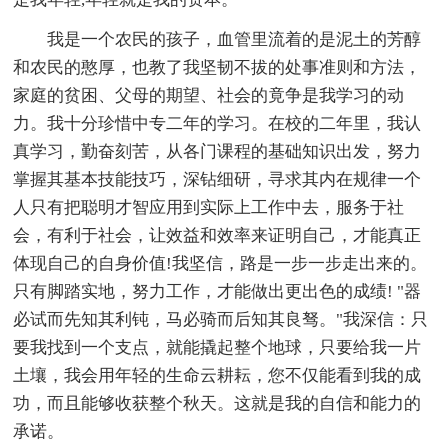
我是一个农民的孩子，血管里流着的是泥土的芳醇
和农民的憨厚，也教了我坚韧不拔的处事准则和方法，
家庭的贫困、父母的期望、社会的竟争是我学习的动
力。我十分珍惜中专二年的学习。在校的二年里，我认
真学习，勤奋刻苦，从各门课程的基础知识出发，努力
掌握其基本技能技巧，深钻细研，寻求其内在规律一个
人只有把聪明才智应用到实际上工作中去，服务于社
会，有利于社会，让效益和效率来证明自己，才能真正
体现自己的自身价值!我坚信，路是一步一步走出来的。
只有脚踏实地，努力工作，才能做出更出色的成绩! "器
必试而先知其利钝，马必骑而后知其良驽。"我深信：只
要我找到一个支点，就能撬起整个地球，只要给我一片
土壤，我会用年轻的生命云耕耘，您不仅能看到我的成
功，而且能够收获整个秋天。这就是我的自信和能力的
承诺。