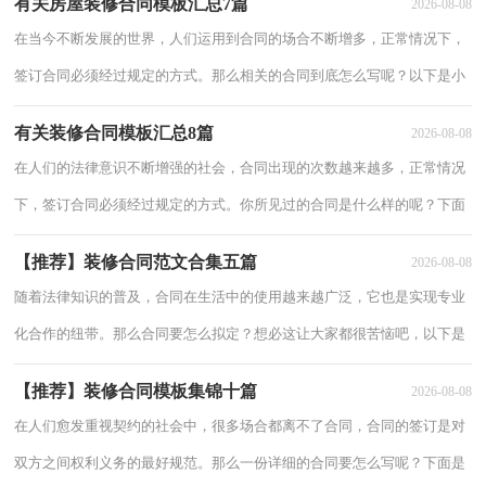
有关房屋装修合同模板汇总7篇
2026-08-08
能够帮助
在当今不断发展的世界，人们运用到合同的场合不断增多，正常情况下，
签订合同必须经过规定的方式。那么相关的合同到底怎么写呢？以下是小
编收集整理的房屋装修合同7篇，欢迎阅读与收藏。房屋装修合同 篇1发包
有关装修合同模板汇总8篇
2026-08-08
方（
在人们的法律意识不断增强的社会，合同出现的次数越来越多，正常情况
下，签订合同必须经过规定的方式。你所见过的合同是什么样的呢？下面
是小编为大家收集的装修合同8篇，仅供参考，欢迎大家阅读。装修合同
【推荐】装修合同范文合集五篇
2026-08-08
篇1甲
随着法律知识的普及，合同在生活中的使用越来越广泛，它也是实现专业
化合作的纽带。那么合同要怎么拟定？想必这让大家都很苦恼吧，以下是
小编精心整理的装修合同7篇，仅供参考，希望能够帮助到大家。装修合
【推荐】装修合同模板集锦十篇
2026-08-08
同 篇1
在人们愈发重视契约的社会中，很多场合都离不了合同，合同的签订是对
双方之间权利义务的最好规范。那么一份详细的合同要怎么写呢？下面是