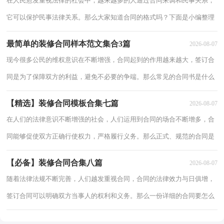
在人民愈发重视法律的社会中，越来越多的人通过合同来调和民事关系，
它可以保护民事法律关系。那么大家知道合同的格式吗？下面是小编整理
的装修合同5篇，欢迎大家借鉴与参考，希望对大家有所帮助。装修合同
最简单的装修合同样本范文集合3篇
2026-08-07
篇1合
现今很多公民的维权意识在不断增强，合同起到的作用越来越大，签订合
同是为了保障双方的利益，避免不必要的争端。那么常见的合同书是什么
样的呢？下面是小编帮大家整理的最简单的装修合同样本范文集合3篇，
【精选】装修合同模板合集七篇
2026-08-07
仅供参考
在人们的法律意识不断增强的社会，人们运用到合同的场合不断增多，合
同能够促使双方正确行使权力，严格履行义务。那么正式、规范的合同是
什么样的呢？下面是小编精心整理的装修合同8篇，欢迎大家分享。装修
【必备】装修合同合集八篇
2026-08-07
合同 篇
随着法律法规不断完善，人们越发重视合同，合同的法律效力与日俱增，
签订合同可以明确双方当事人的权利和义务。那么一份详细的合同要怎么
写呢？以下是小编整理的装修合同8篇，仅供参考，大家一起来看看吧。