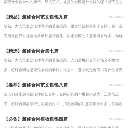
实现专业化合作的纽带。那么正式、规范的合同是什么样的呢？以下是小
编为大家收集的装修合同7篇，欢迎阅读，希望大家能够喜欢。装修合同
【精品】装修合同范文集锦九篇
2026-08-07
篇1随
随着广大人民群众法律意识的普遍提高，很多场合都离不了合同，签订合
同能促使双方规范地承诺和履行合作。拟定合同的注意事项有许多，你确
定会写吗？下面是小编精心整理的装修合同9篇，欢迎阅读与收藏。装修
【精选】装修合同合集七篇
2026-08-07
合同 篇
随着广大人民群众法律意识的普遍提高，人们运用到合同的场合不断增
多，签订合同也是避免争端的最好方式之一。那么制定合同书有什么需要
注意的呢？下面是小编整理的装修合同7篇，欢迎大家借鉴与参考，希望
【推荐】装修合同范文集锦八篇
2026-08-07
对大家有所
在人们越来越相信法律的社会中，合同起到的作用越来越大，正常情况
下，签订合同必须经过规定的方式。拟定合同的注意事项有许多，你确定
会写吗？以下是小编帮大家整理的装修合同8篇，仅供参考，欢迎大家阅
【必备】装修合同模板集锦四篇
2026-08-07
读。装修合