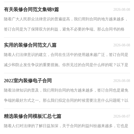
小编为大家整理的装修合同10篇，希望对大家有所帮助。装修合同 篇1合
有关装修合同范文集锦9篇
2026-08-08
同编
随着广大人民群众法律意识的普遍提高，我们用到合同的地方越来越多，
签订合同是为了保障双方的利益，避免不必要的争端。那么合同书的格
式，你掌握了吗？以下是小编为大家整理的装修合同9篇，供大家参考借
实用的装修合同范文八篇
2026-08-08
鉴，希望可
随着人们法律意识的建立，合同在生活中的使用越来越广泛，签订合同是
减少和防止发生争议的重要措施。你所见过的合同是什么样的呢？以下是
小编为大家整理的装修合同8篇，欢迎阅读，希望大家能够喜欢。装修合
2022室内装修电子合同
2026-08-08
同 篇1
随着法律知识的普及，我们用到合同的地方越来越多，签订合同也是避免
争端的最好方式之一。那么我们拟定合同的时候需要注意什么问题呢？以
下是小编为大家收集的2022室内装修电子合同，希望对大家有所帮助。
精选装修合同模板汇总七篇
2026-08-07
202
随着人们对法律的了解日益加深，关于合同的利益纠纷越来越多，它也是