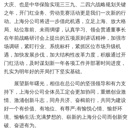
大庆、也是中华保险实现三三九、二四六战略规划关键
之年，开门红业务、劳动竞赛活动更是我们一次新的行
动。上海分公司将进一步借此机遇，立足上海、放大格
局、站位靠前、未雨绸缪，认真学习、领会贯通董事长
在年前战略研讨会上提出的五项原则讲话精神，加强市
场调研，紧盯行业、系统标杆，紧抓区位市场升级机
遇，加快发展步伐，加大结构性改革力度，积极通过开
门红活动，及时谋划新一年各项工作并部署时间进度，
扎实为明年好的开局打下坚实基础。
展望新年曙光，相信在总公司的坚强领导和有力支
持下，上海分公司全体员工定会更加协同，重燃创业激
情、激涌创新斗志，同舟共济、奋楫前行，共同为建设
好一个有价值、有地位、有尊严;有愉悦心情、愉舒环
境、愉畅生活;充满梦想的、崭新的上海分公司而创新突
破、奋进有为。