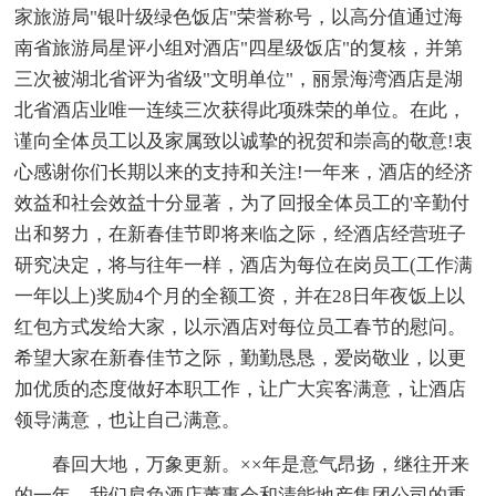
家旅游局"银叶级绿色饭店"荣誉称号，以高分值通过海
南省旅游局星评小组对酒店"四星级饭店"的复核，并第
三次被湖北省评为省级"文明单位"，丽景海湾酒店是湖
北省酒店业唯一连续三次获得此项殊荣的单位。在此，
谨向全体员工以及家属致以诚挚的祝贺和崇高的敬意!衷
心感谢你们长期以来的支持和关注!一年来，酒店的经济
效益和社会效益十分显著，为了回报全体员工的'辛勤付
出和努力，在新春佳节即将来临之际，经酒店经营班子
研究决定，将与往年一样，酒店为每位在岗员工(工作满
一年以上)奖励4个月的全额工资，并在28日年夜饭上以
红包方式发给大家，以示酒店对每位员工春节的慰问。
希望大家在新春佳节之际，勤勤恳恳，爱岗敬业，以更
加优质的态度做好本职工作，让广大宾客满意，让酒店
领导满意，也让自己满意。
春回大地，万象更新。××年是意气昂扬，继往开来
的一年，我们肩负酒店董事会和清能地产集团公司的重