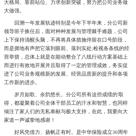
大格局、靠前站位、力求创新突破，努力把公司业务做
大做强。
回溯一年发展轨迹特别是今年下半年来，分公司新
领导班子换任后，面对种种发展与管理棘手难题，公司
上下保持清醒头脑，不再将具体措施停留在口号阶段，
而是掷地有声把它落到眼前、落到实处;检视各条线的经
营举措，总体上就是在能动整合了八线行动方案基础上
而进行有效地开展并且取得了一定的管理成效，务实促
进了公司业务规模新的发展、经营品质新的提升和各项
工作新的进步。
岁月如歌、余韵悠长。分公司所有这些成绩的'取
得，都凝聚着公司全体干部员工的汗水和智慧，也同样
倾注了家人们的无私奉献与极大支持，在此，我要向大
家道一声诚挚地感谢！
好风凭借力、扬帆正有时。是中华保险成立30周年