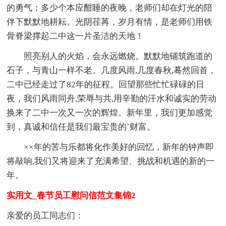
的勇气；多少个本应酣睡的夜晚，老师们却在灯光的陪
伴下默默地耕耘。光阴荏苒，岁月有情，是老师们用铁
骨脊梁撑起二中这一片圣洁的天地！
照亮别人的火焰，会永远燃烧。默默地铺筑跑道的
石子，与青山一样不老。几度风雨,几度春秋,蓦然回首，
二中已经走过了82年的征程。回望那些忙忙碌碌的日
夜，我们风雨同舟,荣辱与共,用辛勤的汗水和诚实的劳动
换来了二中一次又一次的辉煌。新年里，我们更加感觉
到，真诚和信任是我们最宝贵的`财富。
××年的苦与乐都将化作美好的回忆，新年的钟声即
将敲响,我们又将迎来了充满希望、挑战和机遇的新的一
年。
实用文_春节员工慰问信范文集锦2
亲爱的员工同志们：