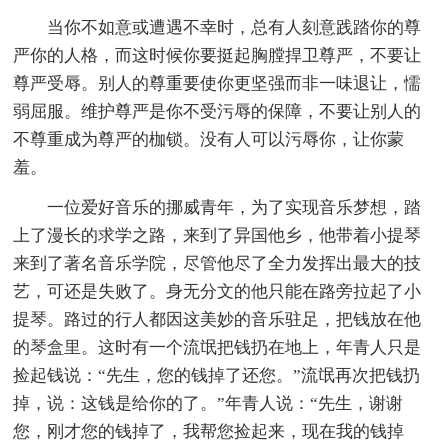
当你不如意或遭遇不幸时，总有人刻意践踏你的尊
严你的人格，而这时候你要挺起胸膛捍卫尊严，不要让
尊严受辱。别人的尊重要使你更坚强而非一味退让，懦
弱屈服。维护尊严是你不受污辱的保障，不要让别人的
不尊重成为尊严的枷锁。没有人可以污辱你，让你蒙
羞。
一位爱好音乐的挪威青年，为了实现音乐梦想，踏
上了漫长的求学之路，来到了异国他乡，他带着小提琴
来到了著名音乐学院，尽管他尽了全力发挥出最大的技
艺，可还是失败了。身无分文的他只能在路旁拉起了小
提琴。路过的行人都因这美妙的音乐驻足，把钱放在他
的琴盒里。这时有一个流氓把钱扔在地上，年青人只是
捡起钱说：“先生，您的钱掉了还您。”流氓再次把钱扔
掉，说：这钱是给你的了。”年青人说：“先生，谢谢
您，刚才您的钱掉了，我帮您捡起来，现在我的钱掉