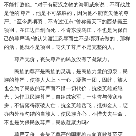
不能打败他。”对于有硬汉之物的海明威来说，不可战胜
是他的'尊严，他是不可战胜的，因为他不能丧失他的尊
严。“至今思项羽，不肯过江东”曾称霸天下的西楚霸王
项羽，在江边自刎而死，不肯东渡乌江，不也是为保自
己的尊严吗?他认为渡江忍辱而生不是项羽该做的，那样
的活，他就不是项羽，丧失了尊严不是完整的人。
尊严无价，丧失尊严的民族没有了凝聚力。
民族的尊严是民族的灵魂，是民族力量的源泉，民
族的尊严，使得人人上下一心，凝聚一团，因此，族人
也会为了民族的尊严而不惜一切代价，抗偻英雄戚继
光，为悍卫民族尊严，自组戚家军，一生誓与偻寇相
拼，不惜落得家破人亡，抗金英雄岳飞，抵御金人，惩
办内外相勾结的自族人，使民族齐心，不惜失去生命，
不也是为保民族尊严，民族凝聚力吗?
尊严无价，丧失了尊严的国家将走向衰败甚至灭