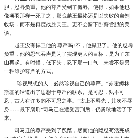
胆，忍辱负重。他的尊严受到了侮辱。使得，如果他也
像项羽那样一死了之，那么越王最终还是以失败的自刎
收场，而不是再度战胜吴王。更不会留下卧薪尝胆的美
谈。
越王没有捍卫他的'尊严吗?不，他捍卫了。他的忍辱
负重，他的忍气吞声是为了实现更大的目标，是为了东
山再起。有时候，低下头，忍下那一口气，未尝不是另
一种维护尊严的方式。
“珍视思想的人，必然珍视自己的尊严。”苏霍姆林
斯基的话道出了思想于尊严的联系。是可忍，孰不可
忍，古人有许多的不可忍之事。“太上不辱先，其次不辱
身……最下腐刑”司马迁在遭受宫刑后，仍勇敢地活了下
来。
司马迁的尊严受到了践踏，然而他的隐忍苟活完成