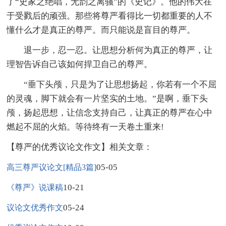
了“史家之绝唱，无韵之离骚”的《史记》。他的伟大在
于受戮后的顽强。那些将尊严看得比一切都重要的人不
懂什么才是真正的尊严。而只能说是盲目的尊严。
退一步，忍一忍。让思想分析何为真正的尊严，让
理智告诉自己该如何捍卫自己的尊严。
“垂下头颅，只是为了让思想扬起，你若有一个不屈
的灵魂，脚下就会有一片坚实的土地。”是啊，垂下头
颅，扬起思想，让信念支持自己，让真正的尊严在心中
燃起不屈的火焰。等待终有一天卷土重来!
【尊严的优秀议论文作文】相关文章：
05-05
高三尊严议论文[精品3篇]
10-21
《尊严》说课稿
05-24
议论文优秀作文