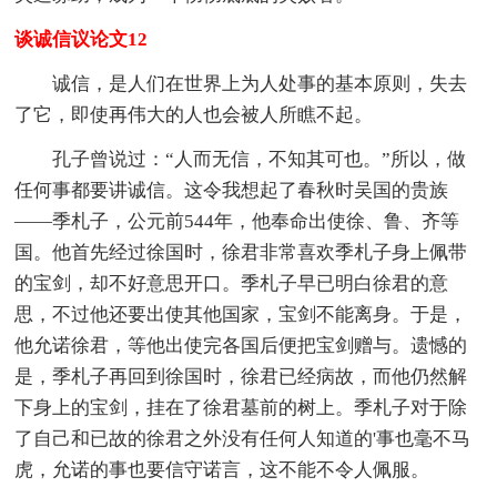
谈诚信议论文12
诚信，是人们在世界上为人处事的基本原则，失去
了它，即使再伟大的人也会被人所瞧不起。
孔子曾说过：“人而无信，不知其可也。”所以，做
任何事都要讲诚信。这令我想起了春秋时吴国的贵族
——季札子，公元前544年，他奉命出使徐、鲁、齐等
国。他首先经过徐国时，徐君非常喜欢季札子身上佩带
的宝剑，却不好意思开口。季札子早已明白徐君的意
思，不过他还要出使其他国家，宝剑不能离身。于是，
他允诺徐君，等他出使完各国后便把宝剑赠与。遗憾的
是，季札子再回到徐国时，徐君已经病故，而他仍然解
下身上的宝剑，挂在了徐君墓前的树上。季札子对于除
了自己和已故的徐君之外没有任何人知道的'事也毫不马
虎，允诺的事也要信守诺言，这不能不令人佩服。