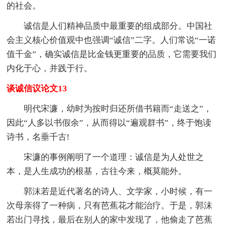
的社会。
诚信是人们精神品质中最重要的组成部分。中国社
会主义核心价值观中也强调“诚信”二字。人们常说“一诺
值千金”，确实诚信是比金钱更重要的品质，它需要我们
内化于心，并践于行。
谈诚信议论文13
明代宋濂，幼时为按时归还所借书籍而“走送之”，
因此“人多以书假余”，从而得以“遍观群书”，终于饱读
诗书，名垂千古!
宋濂的事例阐明了一个道理：诚信是为人处世之
本，是人生成功的根基，古往今来，概莫能外。
郭沫若是近代著名的诗人、文学家，小时候，有一
次母亲得了一种病，只有芭蕉花才能治疗。于是，郭沫
若出门寻找，最后在别人的家中发现了，他偷走了芭蕉