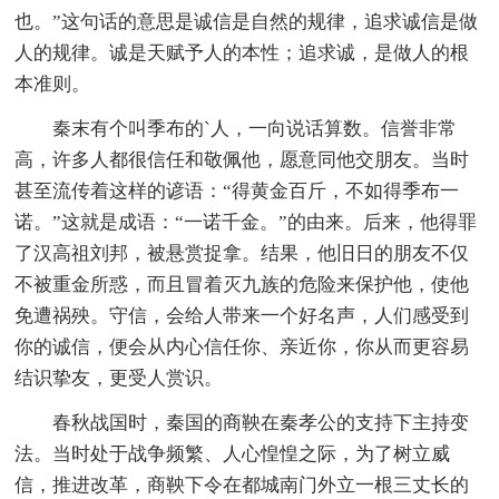
也。”这句话的意思是诚信是自然的规律，追求诚信是做
人的规律。诚是天赋予人的本性；追求诚，是做人的根
本准则。
秦末有个叫季布的`人，一向说话算数。信誉非常
高，许多人都很信任和敬佩他，愿意同他交朋友。当时
甚至流传着这样的谚语：“得黄金百斤，不如得季布一
诺。”这就是成语：“一诺千金。”的由来。后来，他得罪
了汉高祖刘邦，被悬赏捉拿。结果，他旧日的朋友不仅
不被重金所惑，而且冒着灭九族的危险来保护他，使他
免遭祸殃。守信，会给人带来一个好名声，人们感受到
你的诚信，便会从内心信任你、亲近你，你从而更容易
结识挚友，更受人赏识。
春秋战国时，秦国的商鞅在秦孝公的支持下主持变
法。当时处于战争频繁、人心惶惶之际，为了树立威
信，推进改革，商鞅下令在都城南门外立一根三丈长的