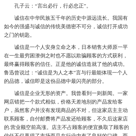
孔子云：“言出必行，行必忠正”。
诚信在中华民族五千年的历史中源远流长。我国有
如今的强盛与诚信的传统美德密不可分，诚信打开成功
之门的钥匙。
诚信是一个人安身立命之本，日本销售大师原一平
在一生最穷困潦倒之时也不愿以欺骗顾客的方式获利，
最终赢得顾客的信任。正是他的诚信造就了他的成功。
鲁迅曾说过：“诚信是为人之本”言与行最能体现一个人
的品德，诚信即是这份品德中最闪亮的部分。
诚信是企业无形的资产。我曾看到一则新闻。一家
网店错把一个款式相似，价格天差地别的产品发给客
户，虽然客户并没有发现商品的不对，但这家店主主动
联系顾客，自付邮费将产品发还给顾客，不久后这家店
的.营业额空前高涨。店主不占顾客的便宜换取了顾客的
信任不仅赢得了市场而且在行业内有了良好的口碑。而