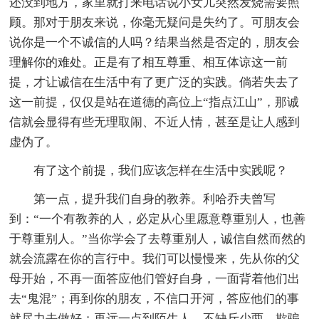
还没到地方，家里就打来电话说小女儿突然发烧需要照
顾。那对于朋友来说，你毫无疑问是失约了。可朋友会
说你是一个不诚信的人吗？结果当然是否定的，朋友会
理解你的难处。正是有了相互尊重、相互体谅这一前
提，才让诚信在生活中有了更广泛的实践。倘若失去了
这一前提，仅仅是站在道德的高位上“指点江山”，那诚
信就会显得有些无理取闹、不近人情，甚至是让人感到
虚伪了。
有了这个前提，我们应该怎样在生活中实践呢？
第一点，提升我们自身的教养。利哈乔夫曾写
到：“一个有教养的人，必定从心里愿意尊重别人，也善
于尊重别人。”当你学会了去尊重别人，诚信自然而然的
就会流露在你的言行中。我们可以慢慢来，先从你的父
母开始，不再一面答应他们管好自身，一面背着他们出
去“鬼混”；再到你的朋友，不信口开河，答应他们的事
就尽力去做好；再远一点到陌生人，不缺斤少两，欺骗