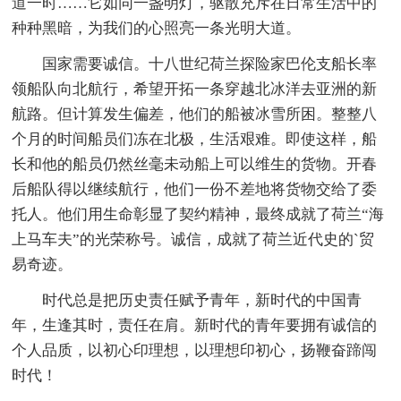
道一时……它如同一盏明灯，驱散充斥在日常生活中的
种种黑暗，为我们的心照亮一条光明大道。
国家需要诚信。十八世纪荷兰探险家巴伦支船长率
领船队向北航行，希望开拓一条穿越北冰洋去亚洲的新
航路。但计算发生偏差，他们的船被冰雪所困。整整八
个月的时间船员们冻在北极，生活艰难。即使这样，船
长和他的船员仍然丝毫未动船上可以维生的货物。开春
后船队得以继续航行，他们一份不差地将货物交给了委
托人。他们用生命彰显了契约精神，最终成就了荷兰“海
上马车夫”的光荣称号。诚信，成就了荷兰近代史的`贸
易奇迹。
时代总是把历史责任赋予青年，新时代的中国青
年，生逢其时，责任在肩。新时代的青年要拥有诚信的
个人品质，以初心印理想，以理想印初心，扬鞭奋蹄闯
时代！