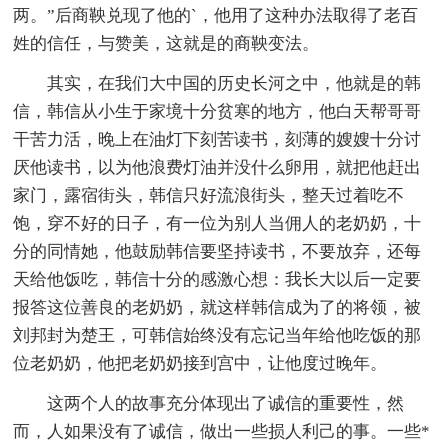
两。”后商鞅兑现了他的`，他用了这种办法取得了老百
姓的信任，与赞美，这就是的商鞅变法。
其实，在我们大中国的历史长河之中，他就是的韩
信，韩信从小生于家境十分贫寒的地方，他白天帮哥哥
干苦力活，晚上在油灯下刻苦读书，刻薄的嫂嫂十分讨
厌他读书，以为他浪费灯油并没什么卵用，就把他赶出
家门，露宿街头，韩信只好流浪街头，整天过着吃不
饱，穿不好的日子，有一位为别人当佣人的老奶奶，十
分的同情她，他鼓励韩信要坚持读书，不要放弃，还每
天给他饭吃，韩信十分的感激心想：我长大以后一定要
报答这位善良的老奶奶，就这样韩信成为了的将领，被
刘邦封为楚王，可韩信始终没有忘记当年给他吃饭的那
位老奶奶，他把老奶奶接到宫中，让他度过晚年。
这两个人的故事充分体现出了诚信的重要性，然
而，人如果没有了诚信，做出一些损人利己的事。一些*