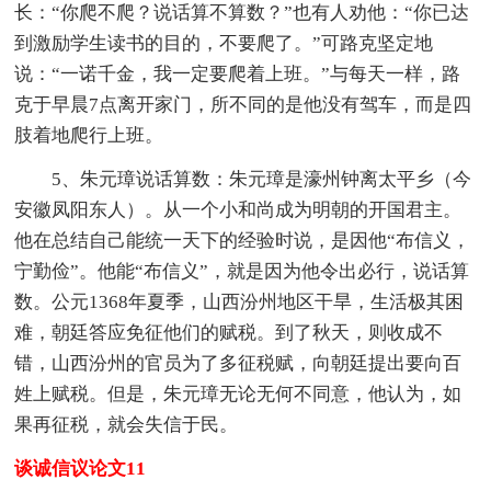
长：“你爬不爬？说话算不算数？”也有人劝他：“你已达
到激励学生读书的目的，不要爬了。”可路克坚定地
说：“一诺千金，我一定要爬着上班。”与每天一样，路
克于早晨7点离开家门，所不同的是他没有驾车，而是四
肢着地爬行上班。
5、朱元璋说话算数：朱元璋是濠州钟离太平乡（今
安徽凤阳东人）。从一个小和尚成为明朝的开国君主。
他在总结自己能统一天下的经验时说，是因他“布信义，
宁勤俭”。他能“布信义”，就是因为他令出必行，说话算
数。公元1368年夏季，山西汾州地区干旱，生活极其困
难，朝廷答应免征他们的赋税。到了秋天，则收成不
错，山西汾州的官员为了多征税赋，向朝廷提出要向百
姓上赋税。但是，朱元璋无论无何不同意，他认为，如
果再征税，就会失信于民。
谈诚信议论文11