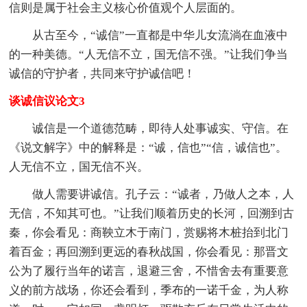
信则是属于社会主义核心价值观个人层面的。
从古至今，“诚信”一直都是中华儿女流淌在血液中
的一种美德。“人无信不立，国无信不强。”让我们争当
诚信的守护者，共同来守护诚信吧！
谈诚信议论文3
诚信是一个道德范畴，即待人处事诚实、守信。在
《说文解字》中的解释是：“诚，信也”“信，诚信也”。
人无信不立，国无信不兴。
做人需要讲诚信。孔子云：“诚者，乃做人之本，人
无信，不知其可也。”让我们顺着历史的长河，回溯到古
秦，你会看见：商鞅立木于南门，赏赐将木桩抬到北门
着百金；再回溯到更远的春秋战国，你会看见：那晋文
公为了履行当年的诺言，退避三舍，不惜舍去有重要意
义的前方战场，你还会看到，季布的一诺千金，为人称