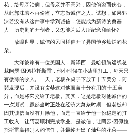
花，给母亲治病，但母亲并不高兴，因他偷盗而伤心，
从此郭沫若不再偷盗，立志做诚信之人。试想，如果郭
沫若没有从这件事中学到诚信，怎能成为新诗的奠基
人、历史剧的开创者，又怎能为后人所纪念和缅怀?
放眼世界，诚信的风同样催开了异国他乡灿烂的花
朵。
大洋彼岸有一位美国人，新泽西—曼哈顿航运线总
裁阿瑟·因佩拉托斯雷，他小时候在小店里打工，每天只
有微薄的收入。一天，老板在桌子下放了十五美分，阿
瑟发现后，并没有贪婪这对他而言十分有用的'十五美
分，而是将它交给了老板。其实，这是老板对他诚信的
一次测试，虽然当时正处在经济大萧条时期，但老板却
因其诚信而没有开除他，而是一直给予他一份稳定的打
工收入，让阿瑟顺利完成学业。是诚信，让阿瑟·因佩拉
托斯雷赢得别人的信任，并最终开出了灿烂的花朵——