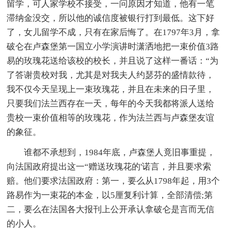
留学，可人家学校不接受，一问原因才知道，他有一笔
滞纳金没交，所以他的诚信度被银行打到最低。这下好
了，女儿留学不成，只有在家后悔了。在1797年3月，拿
破仑在卢森堡第一国立小学演讲时潇洒地把一束价值3路
易的玫瑰花送给该校的校长，并且说了这样一番话：“为
了答谢贵校对我，尤其是对我夫人约瑟芬的盛情款待，
我不仅今天呈现上一束玫瑰花，并且在未来的日子里，
只要我们法兰西存在一天，每年的今天我都将派人送给
贵校一束价值相等的玫瑰花，作为法兰西与卢森堡友谊
的象征。
谁都不承想到，1984年底，卢森堡人竟旧事重提，
向法国政府提出这一“赠送玫瑰花的'诺言，并且要求索
赔。他们要求法国政府：第一，要么从1798年起，用3个
路易作为一束花的本金，以5厘复利计算，全部清偿;第
二，要么在法国各大报刊上公开承认拿破仑是言而无信
的小人。