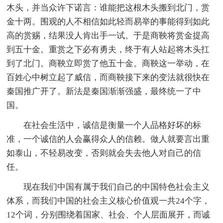
木头，并当众许下诺言：谁能把这根木头搬到北门，赏
金十两。围观的人不相信如此轻而易举的事能得到如此
高的赏赐，结果没人肯出手一试。于是商鞅将赏金提高
到五十金。重赏之下必有勇夫，终于有人站起将木头扛
到了北门。商鞅立即赏了他五十金。商鞅这一举动，在
百姓心中树立起了威信，而商鞅接下来的变法就很快在
秦国推广开了。新法是秦国渐渐强盛，最终统一了中
国。
在社会生活中，诚信是衡量一个人品格好坏的标
准，一个诚信的人会赢得众人的信赖。做人就要言出重
如泰山，不轻易改变，否则就会失去他人对自己的信
任。
现在我们中国有属于我们自己的中国特色社会主义
体系，而我们中国的社会主义核心价值观一共24个字，
12个词，分别围绕着国家、社会、个人层面展开，而诚