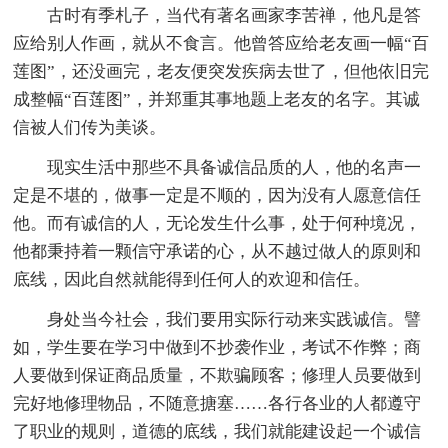
古时有季札子，当代有著名画家李苦禅，他凡是答
应给别人作画，就从不食言。他曾答应给老友画一幅“百
莲图”，还没画完，老友便突发疾病去世了，但他依旧完
成整幅“百莲图”，并郑重其事地题上老友的名字。其诚
信被人们传为美谈。
现实生活中那些不具备诚信品质的人，他的名声一
定是不堪的，做事一定是不顺的，因为没有人愿意信任
他。而有诚信的人，无论发生什么事，处于何种境况，
他都秉持着一颗信守承诺的心，从不越过做人的原则和
底线，因此自然就能得到任何人的欢迎和信任。
身处当今社会，我们要用实际行动来实践诚信。譬
如，学生要在学习中做到不抄袭作业，考试不作弊；商
人要做到保证商品质量，不欺骗顾客；修理人员要做到
完好地修理物品，不随意搪塞……各行各业的人都遵守
了职业的规则，道德的底线，我们就能建设起一个诚信