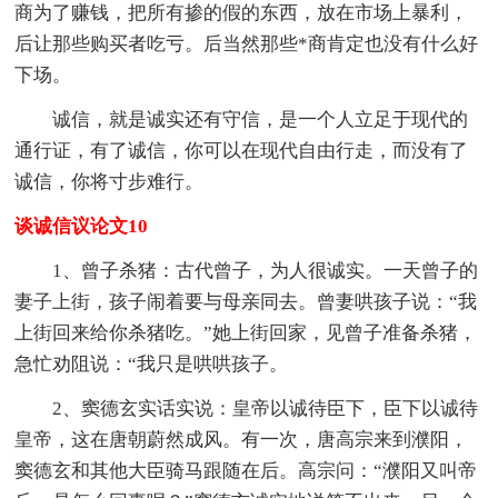
商为了赚钱，把所有掺的假的东西，放在市场上暴利，
后让那些购买者吃亏。后当然那些*商肯定也没有什么好
下场。
诚信，就是诚实还有守信，是一个人立足于现代的
通行证，有了诚信，你可以在现代自由行走，而没有了
诚信，你将寸步难行。
谈诚信议论文10
1、曾子杀猪：古代曾子，为人很诚实。一天曾子的
妻子上街，孩子闹着要与母亲同去。曾妻哄孩子说：“我
上街回来给你杀猪吃。”她上街回家，见曾子准备杀猪，
急忙劝阻说：“我只是哄哄孩子。
2、窦德玄实话实说：皇帝以诚待臣下，臣下以诚待
皇帝，这在唐朝蔚然成风。有一次，唐高宗来到濮阳，
窦德玄和其他大臣骑马跟随在后。高宗问：“濮阳又叫帝