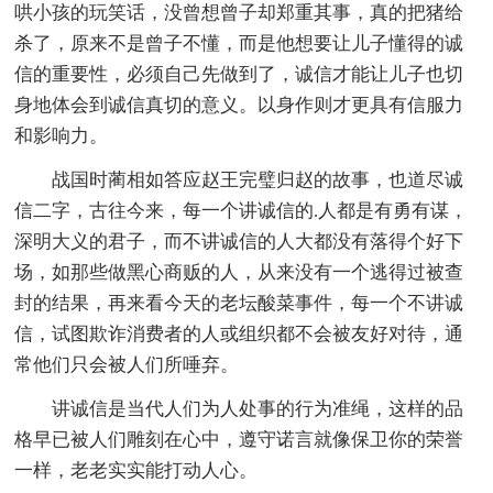
哄小孩的玩笑话，没曾想曾子却郑重其事，真的把猪给
杀了，原来不是曾子不懂，而是他想要让儿子懂得的诚
信的重要性，必须自己先做到了，诚信才能让儿子也切
身地体会到诚信真切的意义。以身作则才更具有信服力
和影响力。
战国时蔺相如答应赵王完璧归赵的故事，也道尽诚
信二字，古往今来，每一个讲诚信的.人都是有勇有谋，
深明大义的君子，而不讲诚信的人大都没有落得个好下
场，如那些做黑心商贩的人，从来没有一个逃得过被查
封的结果，再来看今天的老坛酸菜事件，每一个不讲诚
信，试图欺诈消费者的人或组织都不会被友好对待，通
常他们只会被人们所唾弃。
讲诚信是当代人们为人处事的行为准绳，这样的品
格早已被人们雕刻在心中，遵守诺言就像保卫你的荣誉
一样，老老实实能打动人心。