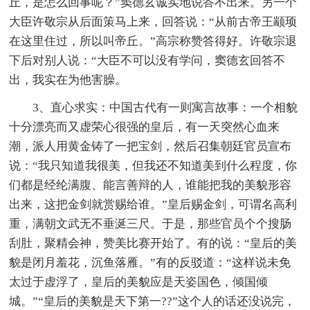
丘，是怎么回事呢？”窦德玄诚实地说答不出来。另一个
大臣许敬宗从后面策马上来，回答说：“从前古帝王颛顼
在这里住过，所以叫帝丘。”高宗称赞答得好。许敬宗退
下后对别人说：“大臣不可以没有学问，窦德玄回答不
出，我实在为他害臊。
3、直心求实：中国古代有一则寓言故事：一个相貌
十分漂亮而又虚荣心很强的皇后，有一天突然心血来
潮，派人用黄金铸了一把宝剑，然后召集朝廷官员宣布
说：“我只知道我很美，但我还不知道美到什么程度，你
们都是经纶满腹、能言善辩的人，谁能把我的美貌形容
出来，这把金剑就赏赐给谁。”皇后赐金剑，可谓名高利
重，满朝文武无不垂涎三尺。于是，那些官员个个搜肠
刮肚，聚精会神，赞美比赛开始了。有的说：“皇后的美
貌是闭月羞花，沉鱼落雁。”有的反驳道：“这样说未免
太过于虚浮了，皇后的美貌应是天姿国色，倾国倾
城。”“皇后的美貌是天下第一??”这个人的话还没说完，