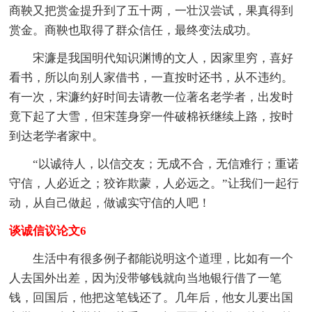
商鞅又把赏金提升到了五十两，一壮汉尝试，果真得到
赏金。商鞅也取得了群众信任，最终变法成功。
宋濂是我国明代知识渊博的文人，因家里穷，喜好
看书，所以向别人家借书，一直按时还书，从不违约。
有一次，宋濂约好时间去请教一位著名老学者，出发时
竟下起了大雪，但宋莲身穿一件破棉袄继续上路，按时
到达老学者家中。
“以诚待人，以信交友；无成不合，无信难行；重诺
守信，人必近之；狡诈欺蒙，人必远之。”让我们一起行
动，从自己做起，做诚实守信的人吧！
谈诚信议论文6
生活中有很多例子都能说明这个道理，比如有一个
人去国外出差，因为没带够钱就向当地银行借了一笔
钱，回国后，他把这笔钱还了。几年后，他女儿要出国