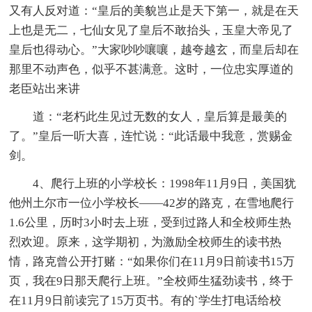
又有人反对道：“皇后的美貌岂止是天下第一，就是在天
上也是无二，七仙女见了皇后不敢抬头，玉皇大帝见了
皇后也得动心。”大家吵吵嚷嚷，越夸越玄，而皇后却在
那里不动声色，似乎不甚满意。这时，一位忠实厚道的
老臣站出来讲
道：“老朽此生见过无数的女人，皇后算是最美的
了。”皇后一听大喜，连忙说：“此话最中我意，赏赐金
剑。
4、爬行上班的小学校长：1998年11月9日，美国犹
他州土尔市一位小学校长——42岁的路克，在雪地爬行
1.6公里，历时3小时去上班，受到过路人和全校师生热
烈欢迎。原来，这学期初，为激励全校师生的读书热
情，路克曾公开打赌：“如果你们在11月9日前读书15万
页，我在9日那天爬行上班。”全校师生猛劲读书，终于
在11月9日前读完了15万页书。有的`学生打电话给校