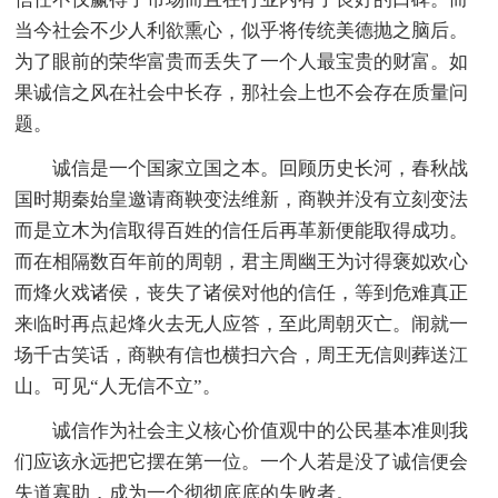
当今社会不少人利欲熏心，似乎将传统美德抛之脑后。
为了眼前的荣华富贵而丢失了一个人最宝贵的财富。如
果诚信之风在社会中长存，那社会上也不会存在质量问
题。
诚信是一个国家立国之本。回顾历史长河，春秋战
国时期秦始皇邀请商鞅变法维新，商鞅并没有立刻变法
而是立木为信取得百姓的信任后再革新便能取得成功。
而在相隔数百年前的周朝，君主周幽王为讨得褒姒欢心
而烽火戏诸侯，丧失了诸侯对他的信任，等到危难真正
来临时再点起烽火去无人应答，至此周朝灭亡。闹就一
场千古笑话，商鞅有信也横扫六合，周王无信则葬送江
山。可见“人无信不立”。
诚信作为社会主义核心价值观中的公民基本准则我
们应该永远把它摆在第一位。一个人若是没了诚信便会
失道寡助，成为一个彻彻底底的失败者。