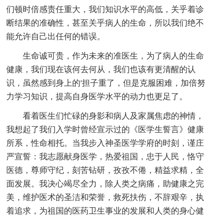
们顿时倍感责任重大，我们知识水平的高低，关乎着诊
断结果的准确性，甚至关乎病人的生命，所以我们绝不
能允许自己出任何的错误。
生命诚可贵，作为未来的准医生，为了病人的生命
健康，我们现在该何去何从，我们也该有更清醒的认
识，虽然感到身上的'担子重了，但是克服困难，加倍努
力学习知识，提高自身医学水平的动力也更足了。
看着医生们忙碌的身影和病人及家属焦虑的神情，
我想起了我们入学时曾经宣示过的《医学生誓言》健康
所系，性命相托。当我步入神圣医学学府的时刻，谨庄
严宣誓：我志愿献身医学，热爱祖国，忠于人民，恪守
医德，尊师守纪，刻苦钻研，孜孜不倦，精益求精，全
面发展。我决心竭尽全力，除人类之病痛，助健康之完
美，维护医术的圣洁和荣誉，救死扶伤，不辞艰辛，执
着追求，为祖国的医药卫生事业的发展和人类的身心健