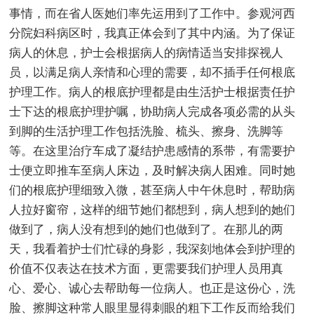
事情，而在省人医她们率先运用到了工作中。参观河西
分院妇科病区时，我真正体会到了其中内涵。为了保证
病人的休息，护士会根据病人的病情适当安排探视人
员，以满足病人亲情和心理的需要，却不插手任何根底
护理工作。病人的根底护理都是由生活护士根据责任护
士下达的根底护理护嘱，协助病人完成各项必需的从头
到脚的生活护理工作包括洗脸、梳头、擦身、洗脚等
等。在这里治疗车成了凝结护患感情的系带，有需要护
士便立即推车至病人床边，及时解决病人困难。同时她
们的根底护理细致入微，甚至病人中午休息时，帮助病
人拉好窗帘，这样的细节她们都想到，病人想到的她们
做到了，病人没有想到的她们也做到了。在那儿的两
天，我看着护士们忙碌的身影，我深刻地体会到护理的
价值不仅表达在技术方面，更需要我们护理人员用真
心、爱心、诚心去帮助每一位病人。也正是这份心，洗
脸、擦脚这种常人眼里显得刺眼的粗下工作反而给我们