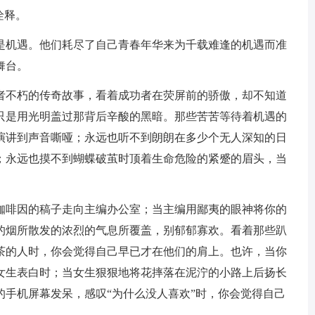
诠释。
机遇。他们耗尽了自己青春年华来为千载难逢的机遇而准
舞台。
不朽的传奇故事，看着成功者在荧屏前的骄傲，却不知道
只是用光明盖过那背后辛酸的黑暗。那些苦苦等待着机遇的
演讲到声音嘶哑；永远也听不到朗朗在多少个无人深知的日
；永远也摸不到蝴蝶破茧时顶着生命危险的紧蹙的眉头，当
啡因的稿子走向主编办公室；当主编用鄙夷的眼神将你的
的烟所散发的浓烈的气息所覆盖，别郁郁寡欢。看着那些趴
茶的人时，你会觉得自己早已才在他们的肩上。也许，当你
女生表白时；当女生狠狠地将花摔落在泥泞的小路上后扬长
的手机屏幕发呆，感叹“为什么没人喜欢”时，你会觉得自己