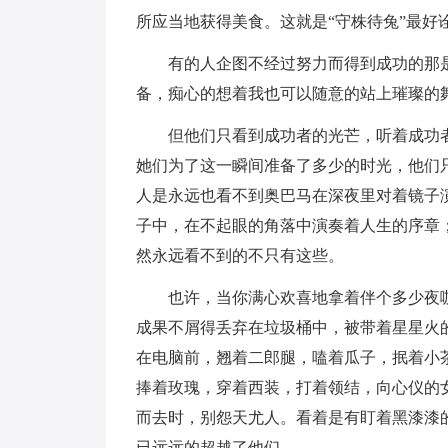
所应当地获得美食。
这就是“守株待兔”最好
有的人企图不经过努力而得到成功的那是
备，痴心的想着我也可以随意的站上璀璨的
但他们只看到成功者的光芒，听着成功者
她们为了这一瞬间准备了多少的时光，他们
人是永远也看不到奥巴马在深夜里对着镜子
子中，在不起眼的角落中演奏着人生的序章
然永远看不到的不只有这些。
也许，当你满心欢喜地拿着伴个多少夜咖
成果不屑得丢弃在垃圾桶中，被带着星星火
在电脑前，翘着二郎腿，嗑着瓜子，抿着小
捧着玫瑰，穿着西装，打着领结，向心仪的
而去时，别怨天尤人。看着是有盯着黑漆漆
已远远的超越了他们。