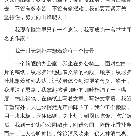
去。不管有多幸苦，不管有多艰难，我都要要紧牙关，
坚持住，努力向山峰爬去！
我现在脑海里只有一个念头：我要成为一名举世闻
名的作家！
我无时无刻都在想着这样一个情景：
一个简陋的办公室，我坐在办公椅上，面对空白一
片的稿纸，绞尽脑汁地想着文章的构段、顺序；绞尽脑
汁地想着如何表达，让读者体会到深层的含义。终于，
我理清了思路，我拿起盛满咖啡的咖啡杯润了一下嘴
唇，抽出钢笔，在稿纸上写着文章。写好文章后，我望
了望窗外，天已经悄然无声的降临了，我伸了个懒腰，
用一块木板，压住稿纸，关上灯，到厨房吃饭。吃完饭
后，我到一处街心公园散步，刚进公园，阵阵花香扑鼻
而来，让人心旷神怡，徐徐清风吹来，仍人神清气爽。