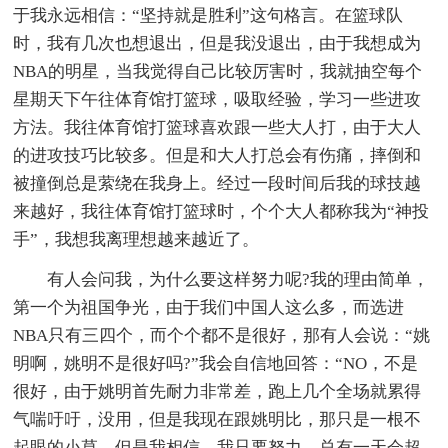
于我永远相信：“坚持就是胜利”这句格言。在篮球队
时，我有几次也想退出，但是我没退出，由于我想成为
NBA的明星，当我觉得自己比较厉害时，我就抽空每个
星期天下午往体育馆打篮球，吸取经验，学习一些进攻
方法。我往体育馆打篮球喜欢跟一些大人打，由于大人
的进攻技巧比较多。但是和大人打总会有伤痛，摔倒和
被撞倒总是萦绕在我身上。经过一段时间后我的球技越
来越好，我往体育馆打篮球时，个个大人都称我为“神投
手”，我想我离理想越来越近了。
有人会问我，为什么要这样努力呢?我的理由简单，
第一个为祖国争光，由于我们中国人这么多，而选进
NBA只有三四个，而个个都不是很好，那有人会说：“姚
明啊，姚明不是很好吗?”我会自信地回答：“NO，不是
很好，由于姚明首先耐力非常差，跑上几个全场就累得
气喘吁吁，没用，但是我现在跟姚明比，那只是一根不
起眼的小草，但是我相信，我只要努力，总有一天会超