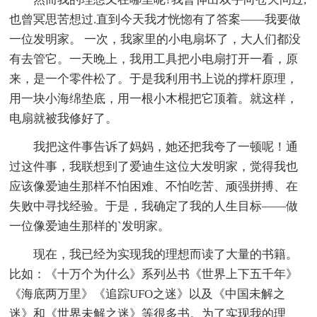
也曾冥思苦想过.直到今天我才恍惚有了答案——我要做
一位发明家。 一次，我家里的小电扇坏了，大人们都没
有去管它。一天晚上，我用工具把小电扇打开一看，原
来，是一个零件松了。于是我利用书上说的撑杆原理，
用一块小海绵垫底，用一根小木棍把它顶着。就这样，
电扇就被我修好了。
我把这件事告诉了妈妈，她还把我夸了一顿呢！通
过这件事，我联想到了爱迪生这位大发明家，觉得我也
应该像爱迪生那样不怕困难、不怕吃苦、顽强拼搏、在
失败中寻找经验。于是，我确定了我的人生目标——做
一位像爱迪生那样的`发明家。
现在，我已经为实现我的理想而读了大量的书籍。
比如：《十万个为什么》系列丛书《世界上下五千年》
《海底两万里》《追踪UFO之迷》以及《中国未解之
迷》和《世界未解之迷》等很多书。为了实现我的理