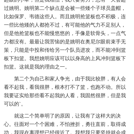
过姚明。姚明第二个缺点是会被一些矮个子球员盖帽，
比如保罗、韦德这些人。而且姚明抢篮板也不积极，连
一些比他矮的人都抢不过，有可能他的气力不足别人，
但是他抢篮板也不能慢悠悠的，手像是软骨头，一点气
力都没有。最最让我苦恼的是姚明在奥尼尔眼前束手无
策，只能是中投和传给另一个队员进攻，而不能冲到篮
板下扣篮。我想姚明应该可以以身高的上风冲到篮板下
扣篮。这就是我的理由之一。
第二个为自己和家人争光，由于我比较胖，有人会
看不起我，看我很胖，根本打不了篮，也跑不动。所以
我要证实给那些看不起我的人看，我固然很胖，但是我
可以的`。
就这二个简单明了的原因，让我有了这样大的决
心。往面对一个个困难，不怕挫折，勇往直前，取得成
功，我现在离理想已经很近了。我想我只要坚持就会成