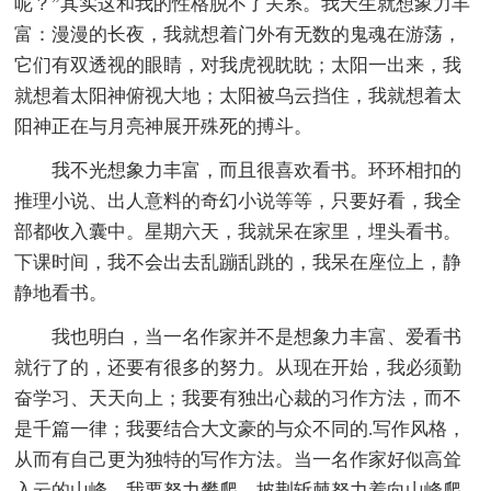
呢？”其实这和我的性格脱不了关系。我天生就想象力丰
富：漫漫的长夜，我就想着门外有无数的鬼魂在游荡，
它们有双透视的眼睛，对我虎视眈眈；太阳一出来，我
就想着太阳神俯视大地；太阳被乌云挡住，我就想着太
阳神正在与月亮神展开殊死的搏斗。
我不光想象力丰富，而且很喜欢看书。环环相扣的
推理小说、出人意料的奇幻小说等等，只要好看，我全
部都收入囊中。星期六天，我就呆在家里，埋头看书。
下课时间，我不会出去乱蹦乱跳的，我呆在座位上，静
静地看书。
我也明白，当一名作家并不是想象力丰富、爱看书
就行了的，还要有很多的努力。从现在开始，我必须勤
奋学习、天天向上；我要有独出心裁的习作方法，而不
是千篇一律；我要结合大文豪的与众不同的.写作风格，
从而有自己更为独特的写作方法。当一名作家好似高耸
入云的山峰，我要努力攀爬，披荆斩棘努力着向山峰爬