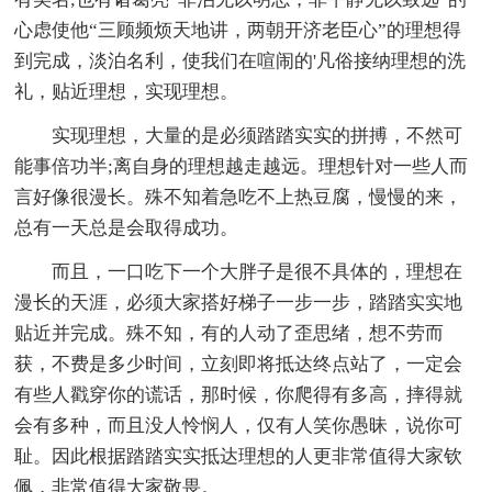
心虑使他“三顾频烦天地讲，两朝开济老臣心”的理想得
到完成，淡泊名利，使我们在喧闹的'凡俗接纳理想的洗
礼，贴近理想，实现理想。
实现理想，大量的是必须踏踏实实的拼搏，不然可
能事倍功半;离自身的理想越走越远。理想针对一些人而
言好像很漫长。殊不知着急吃不上热豆腐，慢慢的来，
总有一天总是会取得成功。
而且，一口吃下一个大胖子是很不具体的，理想在
漫长的天涯，必须大家搭好梯子一步一步，踏踏实实地
贴近并完成。殊不知，有的人动了歪思绪，想不劳而
获，不费是多少时间，立刻即将抵达终点站了，一定会
有些人戳穿你的谎话，那时候，你爬得有多高，摔得就
会有多种，而且没人怜悯人，仅有人笑你愚昧，说你可
耻。因此根据踏踏实实抵达理想的人更非常值得大家钦
佩，非常值得大家敬畏。