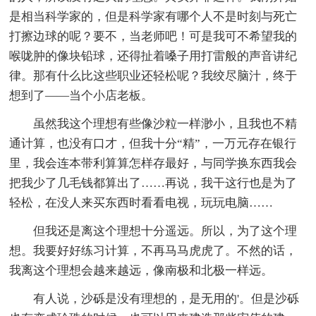
是相当科学家的，但是科学家有哪个人不是时刻与死亡
打擦边球的呢？要不，当老师吧！可是我可不希望我的
喉咙肿的像块铅球，还得扯着嗓子用打雷般的声音讲纪
律。那有什么比这些职业还轻松呢？我绞尽脑汁，终于
想到了——当个小店老板。
虽然我这个理想有些像沙粒一样渺小，且我也不精
通计算，也没有口才，但我十分“精”，一万元存在银行
里，我会连本带利算算怎样存最好，与同学换东西我会
把我少了几毛钱都算出了……再说，我干这行也是为了
轻松，在没人来买东西时看看电视，玩玩电脑……
但我还是离这个理想十分遥远。所以，为了这个理
想。我要好好练习计算，不再马马虎虎了。不然的话，
我离这个理想会越来越远，像南极和北极一样远。
有人说，沙砾是没有理想的，是无用的'。但是沙砾