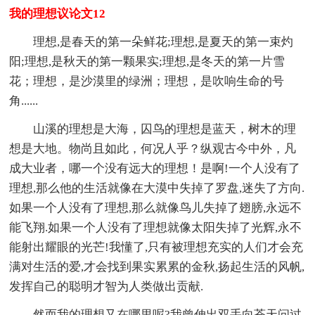
我的理想议论文12
理想,是春天的第一朵鲜花;理想,是夏天的第一束灼
阳;理想,是秋天的第一颗果实;理想,是冬天的第一片雪
花；理想，是沙漠里的绿洲；理想，是吹响生命的号
角......
山溪的理想是大海，囚鸟的理想是蓝天，树木的理
想是大地。物尚且如此，何况人乎？纵观古今中外，凡
成大业者，哪一个没有远大的理想！是啊!一个人没有了
理想,那么他的生活就像在大漠中失掉了罗盘,迷失了方向.
如果一个人没有了理想,那么就像鸟儿失掉了翅膀,永远不
能飞翔.如果一个人没有了理想就像太阳失掉了光辉,永不
能射出耀眼的光芒!我懂了,只有被理想充实的人们才会充
满对生活的爱,才会找到果实累累的金秋,扬起生活的风帆,
发挥自己的聪明才智为人类做出贡献.
然而我的理想又在哪里呢?我曾伸出双手向苍天问过,