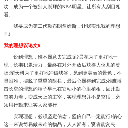
功，成为一个被别人崇拜的NBA明星。让所有人刮目相
看。
我要成为第二代勒布朗詹姆斯，让我实现我的理想
吧!
我的理想议论文6
说到理想，谁不愿意去完成呢?昙花为了更好地一
现，长期积累活力，最终在对外开放后获得大伙儿的赞
扬;望天树为了更好地冲破峡谷，见到更美丽的景色，不
畏困难，摆脱了重重的阻拦，最后心愿得到完成;雄鹰搏
击长空的理想的種子早已在它幼小的心里植根，因此勤
奋努力着，变成天上的主宰，实现理想并不是空话，必
须用行動来证实大家能行!
实现理想，必须坚定信念，坚信自己一定能行!信心
这一来说简易做来难的物品，人人皆有，贤者能勿丧