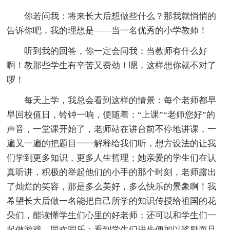
你若问我：将来长大后想做些什么？那我就悄悄的
告诉你吧，我的理想是——当一名优秀的小学教师！
听到我的回答，你一定会问我：当教师有什么好
啊！教那些学生有辛苦又费劲！嗯，这样想你就不对了
啰！
每天上学，我总会看到这样的情景：每个老师都早
早回校值日，铃钟一响，便随着：“上课”“老师您好”的
声音，一堂课开始了，老师站在讲台前不停地讲课，一
遍又一遍的把题目一一解释给我们听，想方设法的让我
们学到更多知识，更多人生哲理；她亲爱的学生们在认
真听讲，积极的举起他们的小手的那个时刻，老师露出
了灿烂的笑容，那是多么美好，多么快乐的景象啊！我
希望长大后做一名能把自己所学的知识传授给祖国的花
朵们，能读懂学生们心里的好老师；还可以和学生们一
起做游戏，同欢同乐；看到学生们进步便加以奖励而且