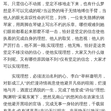
耳。只需信心不动摇，坚定不移地走下来，也有什么梦
想是不可以完成的呢?当运势的绳子无情地缚住手臂，当
他人的眼光哀叹性命的可悲，刘伟，一位丧失胳膊的钢
琴家，用两脚在琴键上写出不朽的乐章。哪些艰难到她
们眼前都看起来那麼不堪一击，恰好是坚定的信念使他
执着的完成自身的理想。他人的取笑，他忽视：他人的
严厉打击，他不屑一顾;实现理想，他无悔。恰好是这类
坚定不移没动的信心，使他实现理想，大家又为什么做
不到呢。又有哪些原因做不到?仅有坚定的信念，大家才
可以实现理想。
实现理想，必须淡泊名利的心。李白“举杯邀明月，
对影成三人”的烂漫诗情画意使他避开凡俗的喧闹，烂漫
地与月，酒渡过洒脱的一生，完成了他变成“诗仙”理想;
陶渊明“采菊东篱下，悠然见南山”的悠闲自在农家生活
使他避开黑喑的官场，完成无事一身轻的理想，千载留
有美名;也有诸葛亮“非泊无以明志，非平静无以致远”的