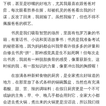
下棋，甚至是吵嘴的好地方，尤其我最喜欢跟爸爸对
弈，每次眼看胜券在握，却被机灵的爸爸看出我的计
谋，反攻了回来，我就输了。虽然我输了，但也不得不
佩服爸爸的棋艺。
书房是我们吸取智慧的场所，里面有包罗万象的书
籍，有童话书、小说和英语故事书；书房是我准备考试
的秘密基地，因为妈妈都会叫我带着许很多多的评量和
自修去书房“拼”，那种感觉真是生不如死啊！但每次走
出书房，我就有一种脱胎换骨的感受，像重获新生。这
时候的我，有一股知识的力量，像要冲出我的胸膛喔！
在放满各种新鲜食物的厨房，是全家煮出好味道的
地方，在那里放了各式各样的锅碗瓢盆，当然也有充满
着酸、甜、苦、辣的调味料；在假日厨房更是一个不可
或缺的主角，早、中、晚几乎都会用到它，全家大小都
会进去煮火锅，煮出来的火锅更是没话说，所以我们很