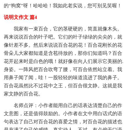
的“狗窝”呀！哈哈哈！我如此老实说，您可别见笑喔！
说明文作文 篇4
我家有一束百合，它的茎硬硬的，简直就像木头。
再来说说百合的叶子吧。它们的叶子绿绿的尖尖的，就
像针差不多。然后来说说百合花的花！百合花刚长的花
骨朵儿大家都知道是含苞待放的，那你们知道吗？百合
花开起来时是白色的哦！就好像在向人们展示它美丽的.
身姿。一阵风把百合吹弯了腰，可百合依然站立着。我
用鼻子闻了闻，哇！一股轻轻的味道流进了我的鼻子。
百合花虽然比不过花中之王，但百合很文静。这就是我
家文静的百合花。
名师点评：小作者能用自己的话表达清楚自己的作
文意图，还是值得鼓励的。小作者在文中用白话式的语
句表达了自己对百合花的喜爱之情，对百合花的描述也
是充满了自己的感情，真实动人，不过，有点偏于口语