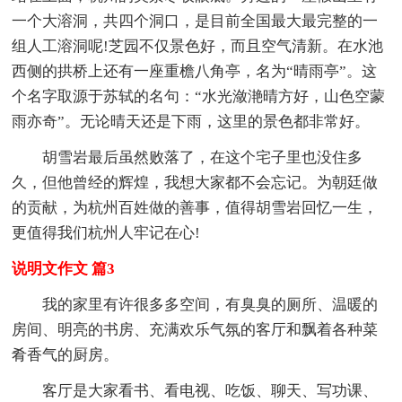
一个大溶洞，共四个洞口，是目前全国最大最完整的一
组人工溶洞呢!芝园不仅景色好，而且空气清新。在水池
西侧的拱桥上还有一座重檐八角亭，名为“晴雨亭”。这
个名字取源于苏轼的名句：“水光潋滟晴方好，山色空蒙
雨亦奇”。无论晴天还是下雨，这里的景色都非常好。
胡雪岩最后虽然败落了，在这个宅子里也没住多
久，但他曾经的辉煌，我想大家都不会忘记。为朝廷做
的贡献，为杭州百姓做的善事，值得胡雪岩回忆一生，
更值得我们杭州人牢记在心!
说明文作文 篇3
我的家里有许很多多空间，有臭臭的厕所、温暖的
房间、明亮的书房、充满欢乐气氛的客厅和飘着各种菜
肴香气的厨房。
客厅是大家看书、看电视、吃饭、聊天、写功课、