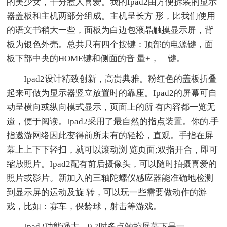
的美少女，十分惹人喜爱。我的Ipad2由方便拆装的显示
器盖板和主机两部分组成。主机呈长方 形，比我们使用
的语文书稍大一些，面板为白边包液晶触摸显示屏，背
板为银色外壳。总共只有四个按键：顶部的电源键，面
板下部中央的HOME键和侧面的音 量+，—键。
Ipad2设计精致创新，高贵典雅。粉红色的盖板折叠
起来可做为显示器竖立放置时的靠座。Ipad2的屏幕可自
动呈横向或纵向模式显示，页面上的所 有内容都一览无
遗，便于阅读。Ipad2采用了最自然的指点装置。你的.手
指遨游网络因此变得前所未有的轻松，直观。手指在屏
幕上上下下轻扫，就可以滚动浏 览页面;双指开合，即可
缩放照片。Ipad2配有前后摄像头，可以随时拍摄喜爱的
照片或影片。新加入的三轴陀螺仪感应器能准确地检测
到显示屏的运动及旋 转，可以玩一些需要做动作的游
戏，比如：赛车，保龄球，射击等游戏。
Ipad2功能强大，9.7吋多点触控屏幕下是一