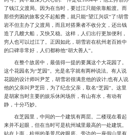
了钱江义渡局。因为在当时，要过江只能依靠船渡。而
那些穷困的旅客交不起船费，就只能“望江兴叹”了!胡雪
岩不但主办了义渡局，而且对搭乘者不收分文，还出钱
造了几艘大船，又快又稳。这样，人们出行更加便利，
穷人也可以过江了。正因如此，胡雪岩在杭州老百姓中
的口碑非常好，人们都称他“胡大善人”。
在整个故居中，最值得一提的要属这个大花园了。
这个花园名为“芝园”。光是名字就有两种说法。有人说
花园的设计师叫尹芝，胡雪岩很满意他的设计;也有人说
他的父亲叫尹芝田，为了纪念父亲，取名“芝园”。这里
是胡家当时主要的娱乐休闲场所，有山有水，有动有
静，十分巧妙。
在芝园里，中间的一个建筑有两层。二楼现在看起
来并不起眼，但在当时可是杭州城里最高的一处建筑。
站在上面，杭州的美景尽收眼底。旁边的一座假山里有