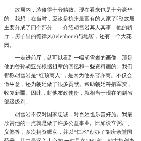
故居内，装修得十分精致。现在看来也是十分豪华
的。我想：在当时，应该是杭州最富有的人家了吧!故居
主要分成了四个部分——介绍胡雪岩其人其事，他的轿
厅，房子里的德律风(telephone)与地窖，还有一个大花
园。
一走进前厅，就可以看到一幅胡雪岩的画像。那是
他的曾孙胡亚光根据祖辈的回忆和一些资料画的。我们
都称胡雪岩是“红顶商人”，是因为他亦官亦商。不仅会
做生意，还为朝廷做了很多贡献。帮助朝廷筹措军费，
收复新疆。因此，封他布政使衔，就相当于现在的副省
部级级别。
胡雪岩不仅对国家忠诚，对百姓也乐善好施。我最
欣赏他的一点就是做了许多公益事业。比如设立粥厂、
义塾等，多次捐资赈灾，并以“仁术”创办了胡庆余堂国
药号。其中最深入人心的.一件是在1864年，他主持创办