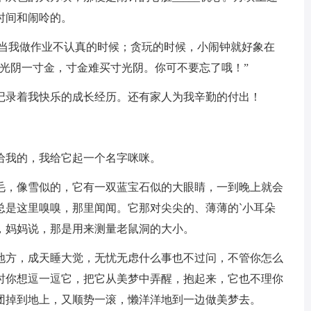
时间和闹呤的。
当我做作业不认真的时候；贪玩的时候，小闹钟就好象在
光阴一寸金，寸金难买寸光阴。你可不要忘了哦！”
录着我快乐的成长经历。还有家人为我辛勤的付出！
我的，我给它起一个名字咪咪。
，像雪似的，它有一双蓝宝石似的大眼睛，一到晚上就会
总是这里嗅嗅，那里闻闻。它那对尖尖的、薄薄的`小耳朵
，妈妈说，那是用来测量老鼠洞的大小。
方，成天睡大觉，无忧无虑什么事也不过问，不管你怎么
时你想逗一逗它，把它从美梦中弄醒，抱起来，它也不理你
团掉到地上，又顺势一滚，懒洋洋地到一边做美梦去。