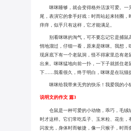
咪咪睡够，就会变得格外活泼可爱。一见
尾，表演它的拿手好戏：时而站起来转圈，
痒痒，似乎只有这样，它才能满足。
别看咪咪的淘气，可不要忘记它是捕鼠高
悄地溜过，仔细一看，原来是咪咪。我想，
现床底下有一个老鼠洞，怪不得家里总有老
出来。咪咪猛地向前一扑，一下子就抓住老
下……我看很久，终于明白，咪咪是在玩猫
咪咪给我带来无穷的快乐！我爱我的小
说明文的作文 篇3
仓鼠是一种可爱的小动物，乖巧，毛绒绒
时才这样。它们常吃瓜子、玉米粒、花生，
闪发光，身体时而敏捷，像一只猴子，时而