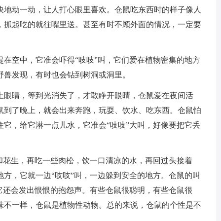
快地动一动，让人打心眼里喜欢。仓鼠吃东西时的样子像人
，抓起吃的就往嘴里送。甚至有时不顾外面的情况，一定要
空中，它准会吓得“吱吱”叫，它们爱在植物密集的地方
野兽发现，有时也会钻到树洞或洞里。
眼睛，等到光消失了，才敢睁开眼睛，仓鼠爱在夜间活
鼠到了晚上，就会出来奔跑，玩耍、饮水、吃东西。仓鼠怕
住它，给它淋一点儿水，它准会“吱吱”大叫，好像要把它丢
花生，再吃一些肉松，饮一口清凉的水，再回过头接着
地方，它就一边“吱吱”叫，一边躲到安全的地方。仓鼠的叫
它还会发出恨恨的抱怨声。有些仓鼠很聪明，有些仓鼠很
味不一样，仓鼠是植物性动物。总的来说，仓鼠的个性是不