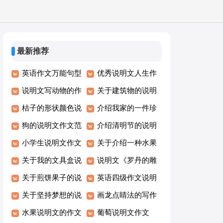
最新推荐
英语作文万能句型
优秀说明文人生作
及英语说明文的写
说明文写动物的作
文500字
关于建筑物的说明
作方法
文
桔子的形状颜色说
文600字（精选34
介绍我家的一件珍
明文作文
狗的说明文作文范
篇）
品600字说明文
介绍清明节的说明
文
小学生说明文作文
文作文
关于介绍一种水果
水果草莓
关于我的文具盒说
600字的说明文作
说明文《罗丹的雕
明文500字
关于煎饼果子的说
文
刻》阅读试题和参
英语四级作文说明
明文
关于坚持梦想的说
考答案
文6种写作方法
画龙点睛法的写作
明文作文推荐
水果说明文的作文
方法说明文
葡萄说明文作文