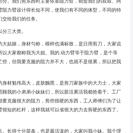
部分。我们剪东西时主要依靠阻力臂．制造我们的叔叔、阿
臂阻力臂设计得长短不同，使我们有不同的体型，不同的特
们交给我们的任务。
以分三大类。
大姑娘，身材匀称，模样也满标致，是日用剪刀，大家说
所以大家都称我为大姐。我的.动力臂等于阻力臂，是个等
忙些，但我要克服的阻力并不大，也就不是很累，所以把我
身材魁伟高大，皮肤黝黑，是剪刀家族中的大力士，大家
照顾我的小弟弟小妹妹们，所以脏活累活我都抢着干。工厂
都要克服很大的阻力，剪些很硬的东西，工人师傅们为了让
臂很短的杠杆，这样我就可以省很大的力去剪硬的东西了。
。长得十分苗条，也是最活泼的，大家叫我小妹。我个理