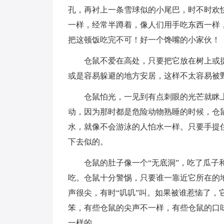
孔，再衬上一条雪球似的小尾巴，时不时欢
一样，经常半蹲着，像人们用手吃东西一样
把这顿饭吃完不可！好一个馋嘴的小家伙！
仓鼠不爱在高处，只要把它放在树上或提在
或是容易躲避的地方安居，这样不太容易被
仓鼠怕光，一见到有点刺眼的光芒就眯上
动，因为那时都是危险动物熟睡的时候，仓
水，就像不会游泳的人怕水一样。只要手提
下去似的。
仓鼠的肚子像一个“无底洞”，吃了瓜子和
吃。仓鼠十分警惕，只要谁一靠近它所在的
声很尖，有时“叽叽”叫。如果被谁惹恼了，
笨，有些仓鼠的尖声不一样，有些仓鼠的口
一样的。