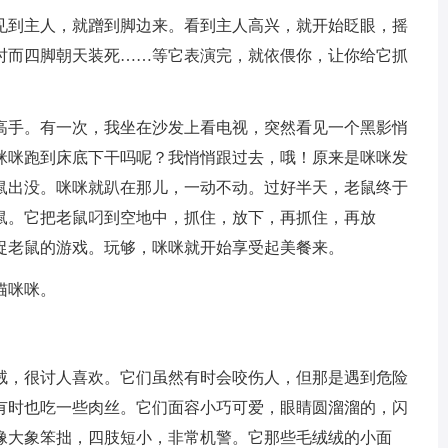
到主人，就蹭到脚边来。看到主人高兴，就开始眨眼，摇
时而四脚朝天装死……等它表演完，就依偎你，让你给它抓
手。有一次，我坐在沙发上看电视，突然看见一个黑影悄
咪咪跑到床底下干吗呢？我悄悄跟过去，哦！原来是咪咪发
鼠出没。咪咪就趴在那儿，一动不动。过好半天，老鼠终于
鼠。它把老鼠叼到空地中，抓住，放下，再抓住，再放
捉老鼠的游戏。玩够，咪咪就开始享受起美餐来。
猫咪咪。
，很讨人喜欢。它们虽然有时会咬伤人，但那是遇到危险
有时也吃一些肉丝。它们面容小巧可爱，眼睛圆溜溜的，闪
像大象笨拙，四肢短小，非常机警。它那些毛绒绒的小面