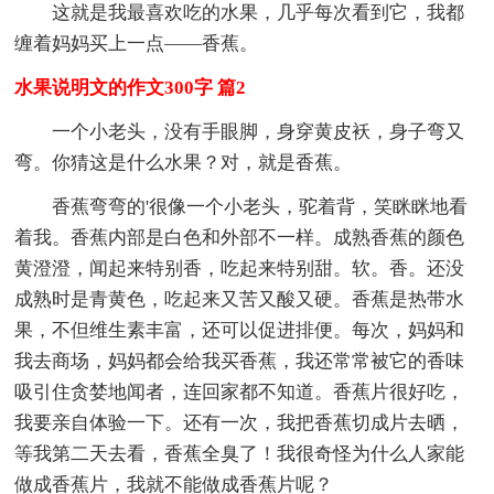
这就是我最喜欢吃的水果，几乎每次看到它，我都
缠着妈妈买上一点——香蕉。
水果说明文的作文300字 篇2
一个小老头，没有手眼脚，身穿黄皮袄，身子弯又
弯。你猜这是什么水果？对，就是香蕉。
香蕉弯弯的'很像一个小老头，驼着背，笑眯眯地看
着我。香蕉内部是白色和外部不一样。成熟香蕉的颜色
黄澄澄，闻起来特别香，吃起来特别甜。软。香。还没
成熟时是青黄色，吃起来又苦又酸又硬。香蕉是热带水
果，不但维生素丰富，还可以促进排便。每次，妈妈和
我去商场，妈妈都会给我买香蕉，我还常常被它的香味
吸引住贪婪地闻者，连回家都不知道。香蕉片很好吃，
我要亲自体验一下。还有一次，我把香蕉切成片去晒，
等我第二天去看，香蕉全臭了！我很奇怪为什么人家能
做成香蕉片，我就不能做成香蕉片呢？