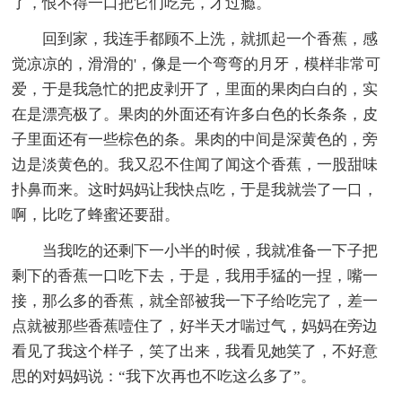
了，恨不得一口把它们吃完，才过瘾。
回到家，我连手都顾不上洗，就抓起一个香蕉，感
觉凉凉的，滑滑的'，像是一个弯弯的月牙，模样非常可
爱，于是我急忙的把皮剥开了，里面的果肉白白的，实
在是漂亮极了。果肉的外面还有许多白色的长条条，皮
子里面还有一些棕色的条。果肉的中间是深黄色的，旁
边是淡黄色的。我又忍不住闻了闻这个香蕉，一股甜味
扑鼻而来。这时妈妈让我快点吃，于是我就尝了一口，
啊，比吃了蜂蜜还要甜。
当我吃的还剩下一小半的时候，我就准备一下子把
剩下的香蕉一口吃下去，于是，我用手猛的一捏，嘴一
接，那么多的香蕉，就全部被我一下子给吃完了，差一
点就被那些香蕉噎住了，好半天才喘过气，妈妈在旁边
看见了我这个样子，笑了出来，我看见她笑了，不好意
思的对妈妈说：“我下次再也不吃这么多了”。