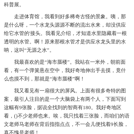
科普展。
走进体育馆，我看到好多稀奇古怪的景象。咦，那
是什么呀，一个水龙头源源不断的流出水来，却没供应
给它水管的'接头。我看见介绍，才知道水里隐藏着一根
透明的水管。啊！原来那根水管才是供应水龙头里的水
呐，这叫“无源之水”。
我最喜欢的是“海市蜃楼”。我站在一米外，朝前面
看，有一个弹簧悬在空中，我好奇地伸出手去摸，竟什
么也摸不到，那就是“海市蜃楼”啊！
我又看见有一扇很大的屏风。上面有很多奇特的图
案，最引人注目的是一个大脑袋上有两个人，下面写到
这幅有9张脸，据说全找到的智商有180。我好奇地区
看，()不少老师也来。唉，我只找着三张脸，而咱们的语
文老师马老师在背后指指点点，不一会儿便找着9长脸，
真不愧是老师！