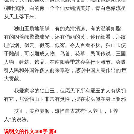
柳叶沉静、白的像一个个仙女纯洁美好，青白色像流星
从天上落下来。
独山玉质地细腻，有的光滑清凉、有的温润如脂、
有的闪着绿盈盈玻光，还有俏丽的黄，你仔细看，那纹
理似烟、似云、似花、似雾。令人百看不厌。独山玉便
于雕刻，可以雕成人物、鸟兽、花草，民间传说，三国
人物、建筑、饰品。在南阳春季就会举行玉雕节。会吸
引人民和外国许多人前来奉谢，感谢中国人民作出的'巨
大贡献。
我爱家乡的独山玉，但愿天下所有爱玉的人有缘拥
有它，居说独山玉非常有灵性，摆在案头佩在身上驱邪
扶正，美容养颜，难怪自古就有“人养玉，玉养
人”的说法。
说明文的作文400字 篇4