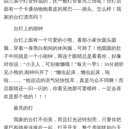
由三条小灯管焊成的，比一般灯管要亮三倍呢！台灯后
面有一个卡通动物抱着皮的尾巴——插头。怎么样！我
家的台灯漂亮吗？
台灯上的闹钟
台灯上面有一个可爱的小熊。看那小家伙圆头圆
脑，穿着一身黑白相间的休闲服，可帅了！他圆圆的肚
子中间就是一个小闹钟，两连个眼睛总是看着你，好像
对你说：“小主人，可别偷懒哦！”每天一早5：30分就听
见小熊的.闹钟叫开了：“懒虫起床，懒虫起床，啦
啦……。”他说话的语气轻快悦耳，真是与众不同啊！而
且眼睛还一闪一闪的，你看见他那可爱模样，一定会喜
欢是那个他的！！！
最亮的灯
我家的台灯不但美，而且灯光还特别亮，只要你把
尾巴和插座连接在一起，打开开关，整个房间犹如白天