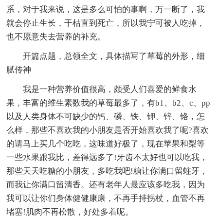
系，对于我来说，这是多么可怕的事啊，万一断了，我
就会停止生长，干枯直到死亡，所以我宁可被人吃掉，
也不愿意失去营养的补充。
开篇点题，总领全文，具体描写了草莓的外形，细
腻传神
我是一种营养价值很高，颇受人们喜爱的鲜食水
果，丰富的维生素数我的草莓最多了，有b1、b2、c、pp
以及人类身体不可缺少的钙、磷、铁、钾、锌、铬，怎
么样，那些不喜欢我的小朋友是否开始喜欢我了呢?喜欢
的请马上买几个吃吃，这味道好极了，现在苹果和梨等
一些水果跟我比，差得远多了!牙齿不太好也可以吃我，
那些天天吃糖的小朋友，多吃我吧!糖让你满口留蛀牙，
而我让你满口留清香。还有老年人最应该多吃我，因为
我可以让你们身体健健康康，不再手持拐杖，血管不再
堵塞!肌肉不再松散，好处多着呢。