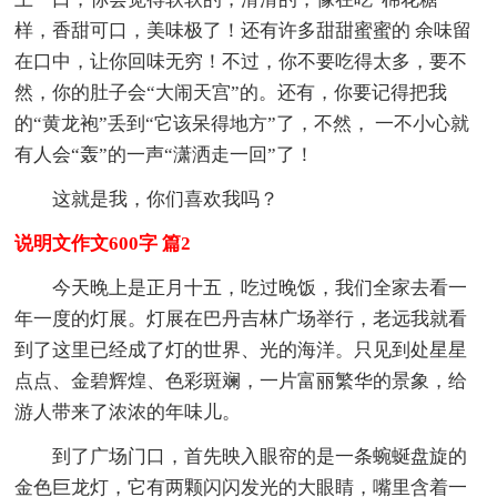
样，香甜可口，美味极了！还有许多甜甜蜜蜜的 余味留
在口中，让你回味无穷！不过，你不要吃得太多，要不
然，你的肚子会“大闹天宫”的。还有，你要记得把我
的“黄龙袍”丢到“它该呆得地方”了，不然， 一不小心就
有人会“轰”的一声“潇洒走一回”了！
这就是我，你们喜欢我吗？
说明文作文600字 篇2
今天晚上是正月十五，吃过晚饭，我们全家去看一
年一度的灯展。灯展在巴丹吉林广场举行，老远我就看
到了这里已经成了灯的世界、光的海洋。只见到处星星
点点、金碧辉煌、色彩斑斓，一片富丽繁华的景象，给
游人带来了浓浓的年味儿。
到了广场门口，首先映入眼帘的是一条蜿蜒盘旋的
金色巨龙灯，它有两颗闪闪发光的大眼睛，嘴里含着一