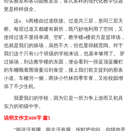
些实验室和各功能教室里，各式各样的现代化教学仪器
更是样样俱全。
这a、b两楼由过道联接。过道共三层，形同三层天
桥。每层过道又都建有厕所，既巧妙地利用了空间，又
使得过道不显得单调、空旷。教学楼a楼前方是篮球场，
也就是我们的操场，虽然不大，但也显得颇宽阔。对于
我们这个只有12个班级的学校来说，也基本够用了。 穿
过操场，到达教学楼的东面，便会看到一排蓝顶蓝栅栏
的车棚顺着围墙蔓沿到食堂，接上我们前文提到的那条
小道。车棚另一侧，两块小竹林四季常青，又给校园增
添了不少生机。
我爱我们的学校，因为它是一所力争上游而又初具
实力的初级中学。
说明文作文600字 篇5
“能说没有嘴，能走没有腿，按时把你叫，你猜他是