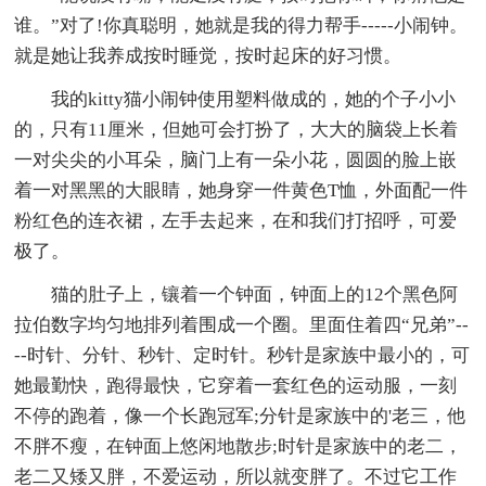
谁。”对了!你真聪明，她就是我的得力帮手-----小闹钟。
就是她让我养成按时睡觉，按时起床的好习惯。
我的kitty猫小闹钟使用塑料做成的，她的个子小小
的，只有11厘米，但她可会打扮了，大大的脑袋上长着
一对尖尖的小耳朵，脑门上有一朵小花，圆圆的脸上嵌
着一对黑黑的大眼睛，她身穿一件黄色T恤，外面配一件
粉红色的连衣裙，左手去起来，在和我们打招呼，可爱
极了。
猫的肚子上，镶着一个钟面，钟面上的12个黑色阿
拉伯数字均匀地排列着围成一个圈。里面住着四“兄弟”--
--时针、分针、秒针、定时针。秒针是家族中最小的，可
她最勤快，跑得最快，它穿着一套红色的运动服，一刻
不停的跑着，像一个长跑冠军;分针是家族中的'老三，他
不胖不瘦，在钟面上悠闲地散步;时针是家族中的老二，
老二又矮又胖，不爱运动，所以就变胖了。不过它工作