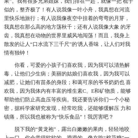
果”。我有很多兄弟姐妹，我们排在一起，就像一把 梳子
似的，整齐极了！有人说我像一叶小舟，我真想在河流
里快乐地旅行；有人说我像夜空中挂着的弯弯的月芽，
我真想在那么高的地方荡秋千；还有人说我像大象 的牙
齿，我真想在动物的世界里威风地闯荡！而且，我身上
散发的让人“口水流下三千尺”的'诱人香味，让人们对我
情有独钟！
你看，可爱的小孩子们喜欢我，因为我可以清热解
毒，让他们少生病；美丽的姑娘们喜欢我，因为我可以
减肥，让她们有苗条的身段；和蔼可亲的爷爷奶奶也 喜
欢我，因为我体内有丰富的维生素C、E和矿物质，能够
帮助他们防止高血压等疾病。我还要告诉你们一个小秘
密，据科学家研究发现，经常吃我，还能够缓解压 力和
镇痛，所以我也被称为“快乐食品”！我厉害吧？
脱下我的“黄龙袍”，露出白嫩嫩的果肉，轻轻地咬
上一口，你会觉得软软的，滑滑的，像在吃“棉花糖”一