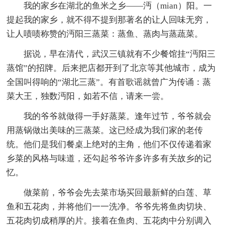
我的家乡在湖北的鱼米之乡——沔（mian）阳。一
提起我的家乡，就不得不提到那著名的让人回味无穷，
让人啧啧称赞的沔阳三蒸菜：蒸鱼、蒸肉与蒸蔬菜。
据说，早在清代，武汉三镇就有不少餐馆挂“沔阳三
蒸馆”的招牌。后来把店都开到了北京等其他城市，成为
全国叫得响的“湖北三蒸”。有首歌谣就曾广为传诵：蒸
菜大王，独数沔阳，如若不信，请来一尝。
我的爷爷就做得一手好蒸菜。逢年过节，爷爷就会
用蒸锅做出美味的三蒸菜。这已经成为我们家的老传
统。他们是我们餐桌上绝对的主角，他们不仅传递着家
乡菜的风格与味道，还勾起爷爷许多许多有关故乡的记
忆。
做菜前，爷爷会先去菜市场买回最新鲜的白莲、草
鱼和五花肉，并将他们一一洗净。爷爷先将鱼肉切块、
五花肉切成稍厚的片。接着在鱼肉、五花肉中分别调入