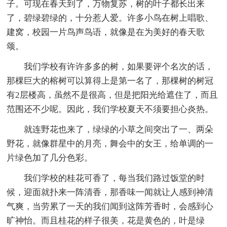
子。可现在春天到了，万物复苏，树的叶子都长出来
了，碧绿碧绿的，十分惹人爱。许多小鸟在树上唱歌、
建窝，校园一片鸟声鸟语，就像是在为美好的春天歌
颂。
我们学校有许许多多的树，如果要评个名次的话，
那棵巨大的榕树可以算得上是第一名了，那棵树的树冠
有2层楼高，虽然不是很高，但是把阳光给遮住了，而且
范围还不少呢。因此，我们学校夏天不须要担心炎热。
就连野花也来了，绿绿的小草之间突出了一、两朵
野花，就像群星中的月亮，舞会中的女王，给单调的一
片绿色加了几分色彩。
我们学校的桂花可香了，每当我们路过饭堂的时
候，迎面就扑来一阵清香，那香味一闻就让人感到神清
气爽，当劳累了一天的我们闻到这阵芳香时，会感到心
旷神怡。而且桂花的样子很美，花是黄色的，叶是绿