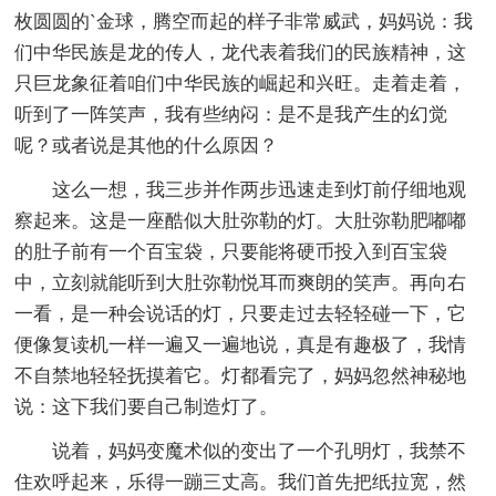
枚圆圆的`金球，腾空而起的样子非常威武，妈妈说：我
们中华民族是龙的传人，龙代表着我们的民族精神，这
只巨龙象征着咱们中华民族的崛起和兴旺。走着走着，
听到了一阵笑声，我有些纳闷：是不是我产生的幻觉
呢？或者说是其他的什么原因？
这么一想，我三步并作两步迅速走到灯前仔细地观
察起来。这是一座酷似大肚弥勒的灯。大肚弥勒肥嘟嘟
的肚子前有一个百宝袋，只要能将硬币投入到百宝袋
中，立刻就能听到大肚弥勒悦耳而爽朗的笑声。再向右
一看，是一种会说话的灯，只要走过去轻轻碰一下，它
便像复读机一样一遍又一遍地说，真是有趣极了，我情
不自禁地轻轻抚摸着它。灯都看完了，妈妈忽然神秘地
说：这下我们要自己制造灯了。
说着，妈妈变魔术似的变出了一个孔明灯，我禁不
住欢呼起来，乐得一蹦三丈高。我们首先把纸拉宽，然