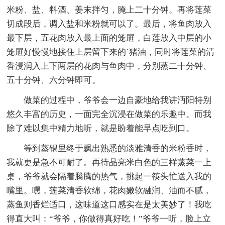
米粉、盐、料酒、姜末拌匀，腌上二十分钟。再将莲菜
切成段后，调入盐和米粉就可以了。最后，将鱼肉放入
最下层，五花肉放入最上面的笼屉，白莲放入中层的小
笼屉好慢慢地接住上层留下来的`猪油，同时将莲菜的清
香浸润入上下两层的花肉与鱼肉中，分别蒸二十分钟、
五十分钟、六分钟即可。
做菜的过程中，爷爷会一边自豪地给我讲沔阳特别
悠久丰富的历史，一面完全沉浸在做菜的乐趣中。而我
除了难以集中精力地听，就是盼着能早点吃到口。
等到蒸锅里终于飘出熟悉的淡雅清香的米粉香时，
我就更是急不可耐了。再待晶亮米白色的三样蒸菜一上
桌，爷爷就会隔着腾腾的热气，挑起一筷头忙送入我的
嘴里。嘿，莲菜清香软绵，花肉嫩软融润、油而不腻，
蒸鱼则香烂适口，这味道这口感实在是太美妙了！我吃
得直大叫：“爷爷，你做得真好吃！”爷爷一听，脸上立