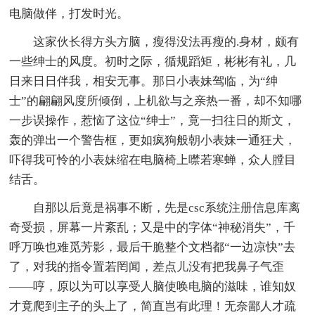
电脑做伴，打发时光。
这家伙长得方头方脑，瘦得没法再瘦的.身材，颇有
一些绅士的风度。初时之际，循规蹈矩，彬彬有礼，几
日来日日伴我，相安无事。那日小表妹驾临，为“绅
士”的翩翩风度所倾倒，上机欲与之亲热一番，却不知哪
一步误操作，惹恼了这位“绅士”，竟一扫往日的斯文，
轰的弹出一个警告框，更如疯狗般朝小表妹一通狂犬，
吓得我可怜的小表妹缩在电脑椅上噤若寒蝉，众人膛目
结舌。
自那以后竟是祸事不断，先是csc系统注册信息库离
奇受损，屏幕一片紊乱；又是中的字体“神秘消失”，千
呼万唤也难觅芳影，最后干脆整个文档都“一边凉快”去
了，对我的指令置若罔闻，差点儿没有把我鼻子气歪
——哼，原以为可以享受人脑使唤电脑的滋味，谁知奴
才竟爬到主子的头上了，简直岂有此理！无奈鄙人才疏