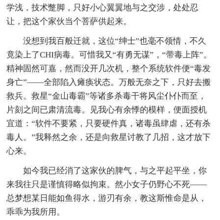
学浅，技术蹩脚，只好小心翼翼地与之交涉，处处忍
让，把这个家伙当个菩萨供起来。
没想到我百般迁就，这位“绅士”也毫不领情，不久
竟染上了CHI病毒。可惜我又“有勇无谋”，“带毒上阵”。
精神固然可嘉，然而没开几次机，整个系统软件便“毒发
身亡”——全部陷入瘫痪状态。万般无奈之下，只好去搬
救兵。救星“金山毒霸”等诸多杀毒干将风尘仆仆而至，
片刻之间已肃清流毒。见我心有余悸的模样，便面授机
宜道：“软件不要紧，只要硬件真，诸毒虽肆虐，还有杀
毒人。”我释然之余，还是向救星讨教了几招，这才放下
心来。
如今我已经消了这家伙的脾气，与之平起平坐，你
来我往只是谨慎得略似拘束。然小女子仍野心不死——
总梦想某日能如鱼得水，游刃有余，教这斯惟命是从，
乖乖为我所用。