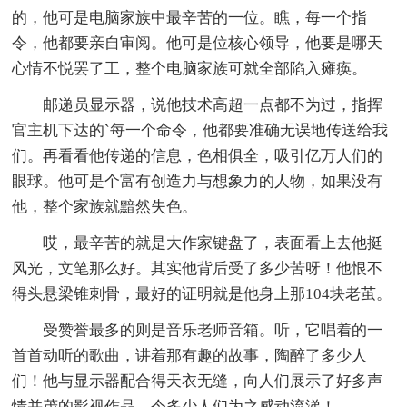
的，他可是电脑家族中最辛苦的一位。瞧，每一个指
令，他都要亲自审阅。他可是位核心领导，他要是哪天
心情不悦罢了工，整个电脑家族可就全部陷入瘫痪。
邮递员显示器，说他技术高超一点都不为过，指挥
官主机下达的`每一个命令，他都要准确无误地传送给我
们。再看看他传递的信息，色相俱全，吸引亿万人们的
眼球。他可是个富有创造力与想象力的人物，如果没有
他，整个家族就黯然失色。
哎，最辛苦的就是大作家键盘了，表面看上去他挺
风光，文笔那么好。其实他背后受了多少苦呀！他恨不
得头悬梁锥刺骨，最好的证明就是他身上那104块老茧。
受赞誉最多的则是音乐老师音箱。听，它唱着的一
首首动听的歌曲，讲着那有趣的故事，陶醉了多少人
们！他与显示器配合得天衣无缝，向人们展示了好多声
情并茂的影视作品，令多少人们为之感动流涕！