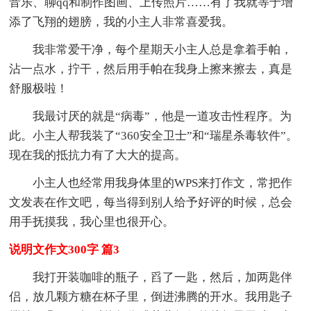
音乐、聊qq和制作图画、上传照片……有了我就等于增
添了飞翔的翅膀，我的小主人非常喜爱我。
我非常爱干净，每个星期天小主人总是拿着手帕，
沾一点水，拧干，然后用手帕在我身上擦来擦去，真是
舒服极啦！
我最讨厌的就是“病毒”，他是一道攻击性程序。为
此。小主人帮我装了“360安全卫士”和“瑞星杀毒软件”。
现在我的抵抗力有了大大的提高。
小主人也经常用我身体里的WPS来打作文，常把作
文发表在作文吧，每当得到别人给予好评的时候，总会
用手抚摸我，我心里也很开心。
说明文作文300字 篇3
我打开装咖啡的瓶子，舀了一匙，然后，加两匙伴
侣，放几颗方糖在杯子里，倒进沸腾的开水。我用匙子