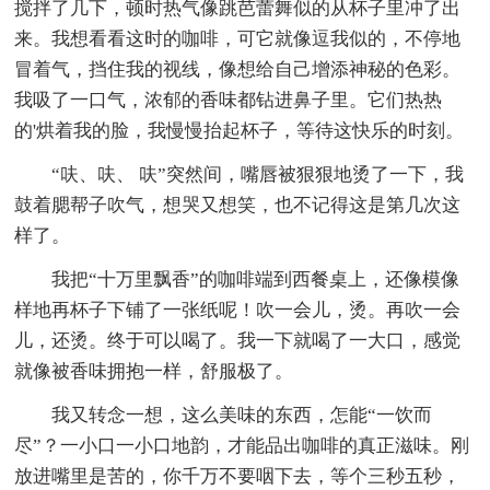
搅拌了几下，顿时热气像跳芭蕾舞似的从杯子里冲了出
来。我想看看这时的咖啡，可它就像逗我似的，不停地
冒着气，挡住我的视线，像想给自己增添神秘的色彩。
我吸了一口气，浓郁的香味都钻进鼻子里。它们热热
的'烘着我的脸，我慢慢抬起杯子，等待这快乐的时刻。
“呋、呋、 呋”突然间，嘴唇被狠狠地烫了一下，我
鼓着腮帮子吹气，想哭又想笑，也不记得这是第几次这
样了。
我把“十万里飘香”的咖啡端到西餐桌上，还像模像
样地再杯子下铺了一张纸呢！吹一会儿，烫。再吹一会
儿，还烫。终于可以喝了。我一下就喝了一大口，感觉
就像被香味拥抱一样，舒服极了。
我又转念一想，这么美味的东西，怎能“一饮而
尽”？一小口一小口地韵，才能品出咖啡的真正滋味。刚
放进嘴里是苦的，你千万不要咽下去，等个三秒五秒，