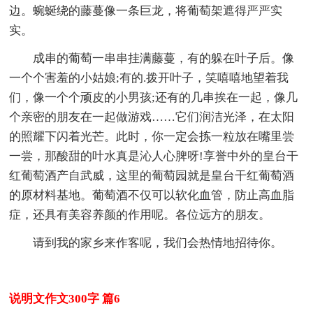
边。蜿蜒绕的藤蔓像一条巨龙，将葡萄架遮得严严实
实。
成串的葡萄一串串挂满藤蔓，有的躲在叶子后。像
一个个害羞的小姑娘;有的.拨开叶子，笑嘻嘻地望着我
们，像一个个顽皮的小男孩;还有的几串挨在一起，像几
个亲密的朋友在一起做游戏……它们润洁光泽，在太阳
的照耀下闪着光芒。此时，你一定会拣一粒放在嘴里尝
一尝，那酸甜的叶水真是沁人心脾呀!享誉中外的皇台干
红葡萄酒产自武威，这里的葡萄园就是皇台干红葡萄酒
的原材料基地。葡萄酒不仅可以软化血管，防止高血脂
症，还具有美容养颜的作用呢。各位远方的朋友。
请到我的家乡来作客呢，我们会热情地招待你。
说明文作文300字 篇6