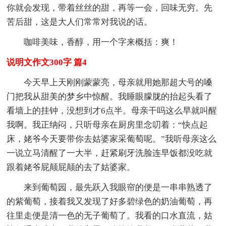
你就会发现，带着丝丝的甜，再等一会，回味无穷。先
苦后甜，这是大人们常常对我说的话。
咖啡美味，香醇，用一个字来概括：爽！
说明文作文300字 篇4
今天早上天刚刚蒙蒙亮，母亲就用她那超大号的嗓
门把我从甜美的梦乡中惊醒。我睡眼朦胧的抬起头看了
看墙上的挂钟，没想到才6点半。母亲干吗这么早就叫醒
我啊。我正纳闷，只听母亲在厨房里念叨着：“快点起
床，姥爷今天要带你去姑婆家采葡萄呢。”我听母亲这么
一说立马清醒了一大半，赶紧刷牙洗脸连早饭都没吃就
跟着姥爷屁颠屁颠的去了姑婆家。
来到葡萄园，最先跃入我眼帘的便是一串串熟透了
的紫葡萄，接着我又发现了好多碧绿色的奶油葡萄，再
往里走便是清一色的无子葡萄了。我看的口水直流，姑