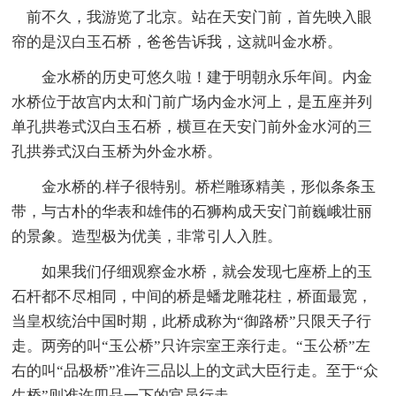
前不久，我游览了北京。站在天安门前，首先映入眼
帘的是汉白玉石桥，爸爸告诉我，这就叫金水桥。
金水桥的历史可悠久啦！建于明朝永乐年间。内金
水桥位于故宫内太和门前广场内金水河上，是五座并列
单孔拱卷式汉白玉石桥，横亘在天安门前外金水河的三
孔拱券式汉白玉桥为外金水桥。
金水桥的.样子很特别。桥栏雕琢精美，形似条条玉
带，与古朴的华表和雄伟的石狮构成天安门前巍峨壮丽
的景象。造型极为优美，非常引人入胜。
如果我们仔细观察金水桥，就会发现七座桥上的玉
石杆都不尽相同，中间的桥是蟠龙雕花柱，桥面最宽，
当皇权统治中国时期，此桥成称为“御路桥”只限天子行
走。两旁的叫“玉公桥”只许宗室王亲行走。“玉公桥”左
右的叫“品极桥”准许三品以上的文武大臣行走。至于“众
生桥”则准许四品一下的官员行走。