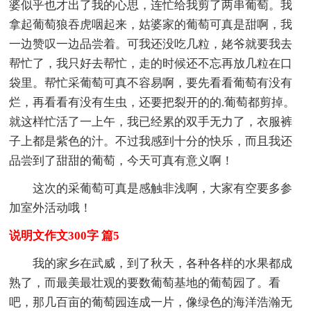
婆似乎也才出了我的心思，连忙给我剪了两串葡萄。我
拿起葡萄狼吞虎咽起来，姑婆家的葡萄可真是甜啊，我
一边赞叹一边品尝着。可我还没吃几粒，姥爷就要我去
帮忙了，我只好去帮忙，走的时候还不忘再放几粒在口
袋里。帮忙采葡萄可真不容易啊，要先看看葡萄有没有
烂，再看看有没有生虫，还要把裂开的的.葡萄都剪掉。
就这样忙活了一上午，我已经累的双手无力了，衣服裤
子上都是紫色的汁。不过我感到十分的快乐，而且我还
品尝到了甜甜的葡萄，今天可真有意义啊！
这次的采葡萄可真是感触非浅啊，大家有空要多参
加室外活动哦！
说明文作文300字 篇5
我的家乡在武威，到了秋天，各种各样的水果都成
熟了，而最美最壮观的要数葡萄基地的葡萄园了。看
吧，那几百亩的葡萄园连成一片，像绿色的海洋浩瀚无