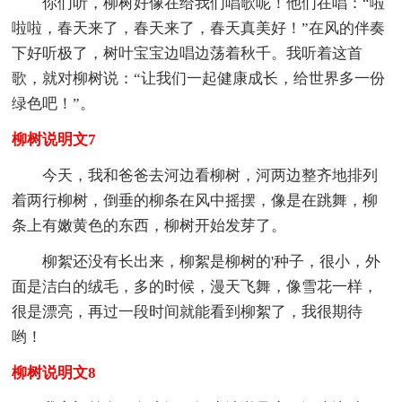
你们听，柳树好像在给我们唱歌呢！他们在唱：“啦
啦啦，春天来了，春天来了，春天真美好！”在风的伴奏
下好听极了，树叶宝宝边唱边荡着秋千。我听着这首
歌，就对柳树说：“让我们一起健康成长，给世界多一份
绿色吧！”。
柳树说明文7
今天，我和爸爸去河边看柳树，河两边整齐地排列
着两行柳树，倒垂的柳条在风中摇摆，像是在跳舞，柳
条上有嫩黄色的东西，柳树开始发芽了。
柳絮还没有长出来，柳絮是柳树的'种子，很小，外
面是洁白的绒毛，多的时候，漫天飞舞，像雪花一样，
很是漂亮，再过一段时间就能看到柳絮了，我很期待
哟！
柳树说明文8