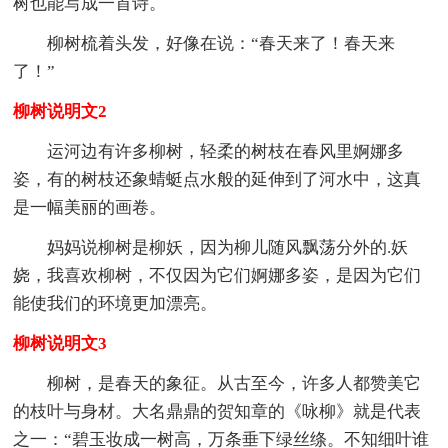
树也能写成一首诗。
柳树梳着头发，好像在说：“春天来了！春天来
了！”
柳树说明文2
运河边有许多柳树，轻柔的树枝在春风里婀娜多
姿，有的树枝还象蜻蜓点水般的延伸到了河水中，这真
是一幅美丽的画卷。
妈妈说柳树是柳妖，因为柳儿随风飘荡分外的.妖
娆，我喜欢柳树，不仅因为它们婀娜多姿，是因为它们
能使我们的环境更加漂亮。
柳树说明文3
柳树，是春天的象征。从古至今，许多人都赞美它
的枝叶与身材。大名鼎鼎的贺知章的《咏柳》就是代表
之一：“碧玉妆成一树高，万条垂下绿丝绦。不知细叶谁