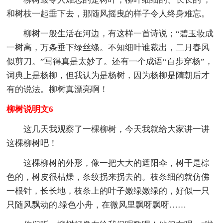
和树枝一起垂下去，那随风摇曳的样子令人终身难忘。
柳树一般生活在河边，有这样一首诗说；“碧玉妆成
一树高，万条垂下绿丝绦。不知细叶谁裁出，二月春风
似剪刀。”写得真是太妙了。还有一个成语“百步穿杨”，
词典上是杨柳，但我认为是杨树，因为杨柳是隋朝后才
有的说法。柳树真漂亮啊！
柳树说明文6
这几天我观察了一棵柳树，今天我就给大家讲一讲
这棵柳树吧！
这棵柳树的外形，像一把大大的遮阳伞，树干是棕
色的，树皮很枯燥，条纹拐来拐去的。枝条细的就仿佛
一根针，长长地，枝条上的叶子嫩绿嫩绿的，好似一只
只随风飘动的.绿色小舟，在微风里飘呀飘呀……