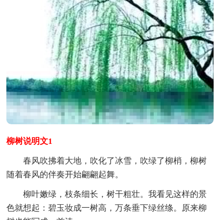
柳树说明文1
春风吹拂着大地，吹化了冰雪，吹绿了柳梢，柳树
随着春风的伴奏开始翩翩起舞。
柳叶嫩绿，枝条细长，树干粗壮。我看见这样的景
色就想起：碧玉妆成一树高，万条垂下绿丝绦。原来柳