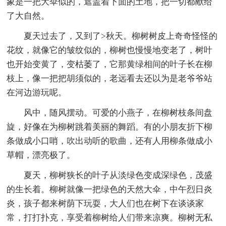
象是一把大伞似的，遮盖着下面的土地，把一切都献给
了大自然。
夏天过去了，又到了>秋天。柳树树皮上奇奇怪怪的
花纹，就像它的皱纹似的，柳树也慢慢地变老了，树叶
也开始变黄了，变枯萎了，它那黄绿相间的叶子长在柳
枝上，像一把把胡须似的，老远看去还以为是老爷爷站
在河边游玩呢。
风中，随风摆动。可爱的小燕子，在柳树枝条间盘
旋，好像在为柳树跳着美丽的舞蹈。有的小朋友折下柳
条做成小口哨，吹出动听的歌曲，还有人用柳条做成小
草帽，漂亮极了。
夏天，柳树狭长的叶子从淡绿色变成深绿色，茂盛
的生长着。柳树就像一把绿色的天然大伞，中午烈日炎
炎，孩子都来树荫下玩耍，大人们也在树下在谈谈家
常，打打扑克，享受着柳树给人们带来凉爽。柳树无私