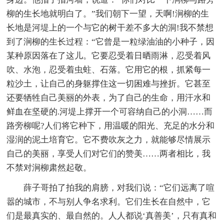
柳的生长地就明白了。”我们朝下一望，天啊!涧柳的生
长地是河堤上的一个与它的树干差不多大的洞!我不禁想
到了涧柳的生长过程：“它曾是一粒绿油油的小种子，因
某种原因落在了这儿。它要忍受着日晒雨淋，忍受着风
吹、水泡，忍受着虫蛀、石落。它用它的根，抓紧每一
粒沙土，让自己的身躯撑住这一切困难与挫折。它甚至
还要牺牲自己美丽的外表，为了自己的生命，用汗水和
鲜血在坚硬的.河堤上撑开一个可容纳自己的小洞……而
路旁柳呢?人们将它种下，用温暖的阳光、充足的水分和
湿润的泥土培育它。它不费吹灰之力，就能够尽情展示
自己的美丽，享受人们对它们的赞美……两者相比，我
不禁对涧柳肃然起敬。
薛子哥拍了拍我的肩膀，对我们说：“它们远离了喧
嚣的城市，不与别人争名求利。它们生长在自然中，它
们是最真实的、最自然的。人人都说‘真善美’，只有真和