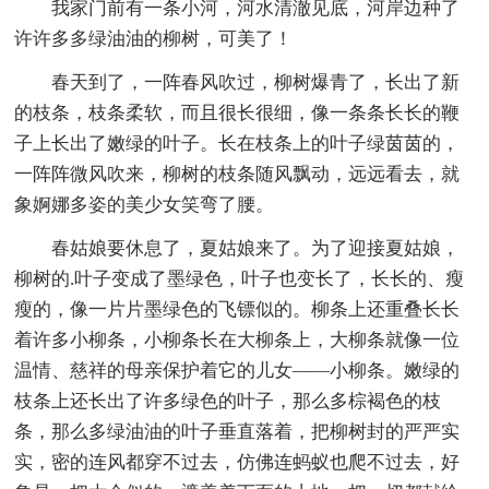
我家门前有一条小河，河水清澈见底，河岸边种了
许许多多绿油油的柳树，可美了！
春天到了，一阵春风吹过，柳树爆青了，长出了新
的枝条，枝条柔软，而且很长很细，像一条条长长的鞭
子上长出了嫩绿的叶子。长在枝条上的叶子绿茵茵的，
一阵阵微风吹来，柳树的枝条随风飘动，远远看去，就
象婀娜多姿的美少女笑弯了腰。
春姑娘要休息了，夏姑娘来了。为了迎接夏姑娘，
柳树的.叶子变成了墨绿色，叶子也变长了，长长的、瘦
瘦的，像一片片墨绿色的飞镖似的。柳条上还重叠长长
着许多小柳条，小柳条长在大柳条上，大柳条就像一位
温情、慈祥的母亲保护着它的儿女――小柳条。嫩绿的
枝条上还长出了许多绿色的叶子，那么多棕褐色的枝
条，那么多绿油油的叶子垂直落着，把柳树封的严严实
实，密的连风都穿不过去，仿佛连蚂蚁也爬不过去，好