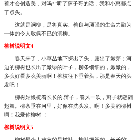
善才会创造美，对吗?”听了薛子哥的话，我和小惠都点
了点头。
这就是涧柳，是将真实、善良与顽强的生命力融为
一体的令人敬佩不已的涧柳。
柳树说明文4
春天来了，小草丛地下探出了头，露出了嫩芽；河
边的柳树也长出了嫩绿的叶子，柳条细细的，嫩嫩的，
多么好看多么美丽啊！柳枝往下垂着头，那是春天的头
发吧！
柳树姑娘梳着长长的.辫子，春风一吹，辫子就翩翩
起舞。柳条垂在河里，好像在洗头发。啊！多美的柳树
啊！我爱你柳树 ！
柳树说明文5
柳树最令人难忘的是树叶，柳叶细细的、长长的'，