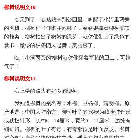
柳树说明文10
春天到了，春姑娘来到公园里，叫醒了小河里两旁
的柳树，柳树伸了伸懒腰苏醒了，春姑娘摇着柳树柔软
的枝条，柳树抽出了嫩嫩的绿芽，就仿佛带上了绿色的
发卡，嫩绿的枝条随风起舞，美丽极了。
瞧！小河两旁的'柳树就仿佛穿着军装的卫士，可神
气了！
柳树说明文11
我上学的路边有好多的柳树。
我知道柳树的别名有：水柳、垂杨柳、清明柳。原
产地是：中国大陆南方。柳树叶子的'形状为线状披针形
或狭披针形，长约6—14厘米，宽约5—11厘米，边缘有
细锯齿。柳树的叶子有毒，有毒部位是叶面及皮。柳树
对空气污染及尘埃的抵抗力强，适合在都市庭园中生