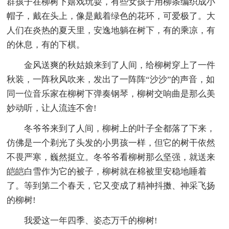
群孩子在柳树下嬉戏玩耍，有些女孩子用柳条编织成小
帽子，戴在头上，像是戴着绿色的花环，可爱极了。大
人们在炎热的夏天里，安逸地躺在树下，有的乘凉，有
的休息，有的下棋。
金风送爽的秋姑娘来到了人间，给柳树穿上了一件
秋装，一阵秋风吹来，发出了一阵阵“沙沙”的声音，如
同一位音乐家在柳树下弹奏钢琴，柳树交响曲是那么美
妙动听，让人流连不舍!
冬爷爷来到了人间，柳树上的叶子全都落了下来，
仿佛是一个剃光了头发的小男孩一样，但它的树干依然
不畏严寒，巍然挺立。冬爷爷看柳树那么坚强，就送来
皑皑白雪作为它的被子，柳树就在棉被里安稳地睡着
了。等到第二个春天，它又变成了精神抖擞、神采飞扬
的柳树!
我爱这一年四季、姿态万千的柳树!