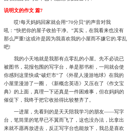
说明文的作文 篇7
哎!每天妈妈回家就会用“70分贝”的声音对我
吼：“快把你的屋子收拾干净。”其实，在我看来也没有
那么严重!这或许是因为我喜欢我的小屋而不嫌它的.零乱
吧!
我的小天地就是我那有点零乱的小屋。先不必说已
被图书，花报包围的写字台，单是那书柜，一间就会使
你感到这里快成“破烂市”了《外星人漫游地球》在我的
小屋里漫游了一圈，《新概念英语》又压在了《作文宝
典》的上面，真理一下还真是一件困难事，但在妈妈的
催促下，我终于把它收拾得比较整齐了。
一进屋，先看到的是天天陪我学习的朋友——写字
台，笔筒里的笔早已不翼而飞了，这也没办法，比拿出
来就不愿再放进去，反正写字台也能放下，我总是喜欢