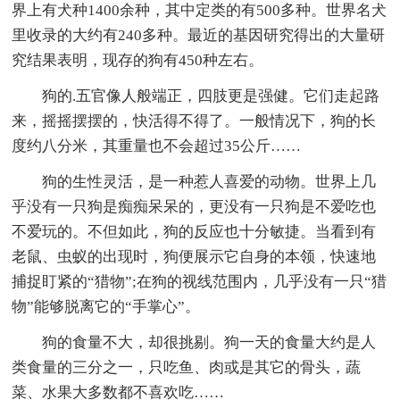
界上有犬种1400余种，其中定类的有500多种。世界名犬
里收录的大约有240多种。最近的基因研究得出的大量研
究结果表明，现存的狗有450种左右。
狗的.五官像人般端正，四肢更是强健。它们走起路
来，摇摇摆摆的，快活得不得了。一般情况下，狗的长
度约八分米，其重量也不会超过35公斤……
狗的生性灵活，是一种惹人喜爱的动物。世界上几
乎没有一只狗是痴痴呆呆的，更没有一只狗是不爱吃也
不爱玩的。不但如此，狗的反应也十分敏捷。当看到有
老鼠、虫蚁的出现时，狗便展示它自身的本领，快速地
捕捉盯紧的“猎物”;在狗的视线范围内，几乎没有一只“猎
物”能够脱离它的“手掌心”。
狗的食量不大，却很挑剔。狗一天的食量大约是人
类食量的三分之一，只吃鱼、肉或是其它的骨头，蔬
菜、水果大多数都不喜欢吃……