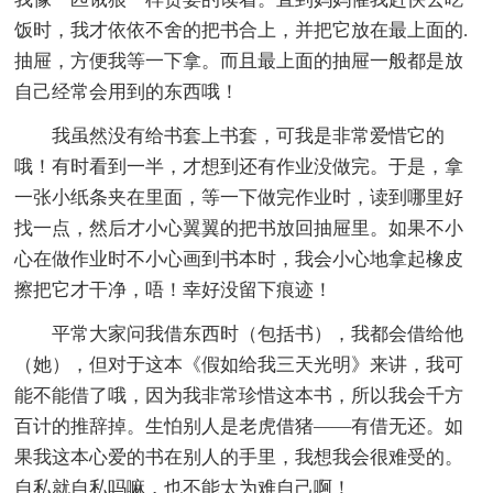
饭时，我才依依不舍的把书合上，并把它放在最上面的.
抽屉，方便我等一下拿。而且最上面的抽屉一般都是放
自己经常会用到的东西哦！
我虽然没有给书套上书套，可我是非常爱惜它的
哦！有时看到一半，才想到还有作业没做完。于是，拿
一张小纸条夹在里面，等一下做完作业时，读到哪里好
找一点，然后才小心翼翼的把书放回抽屉里。如果不小
心在做作业时不小心画到书本时，我会小心地拿起橡皮
擦把它才干净，唔！幸好没留下痕迹！
平常大家问我借东西时（包括书），我都会借给他
（她），但对于这本《假如给我三天光明》来讲，我可
能不能借了哦，因为我非常珍惜这本书，所以我会千方
百计的推辞掉。生怕别人是老虎借猪——有借无还。如
果我这本心爱的书在别人的手里，我想我会很难受的。
自私就自私吗嘛，也不能太为难自己啊！