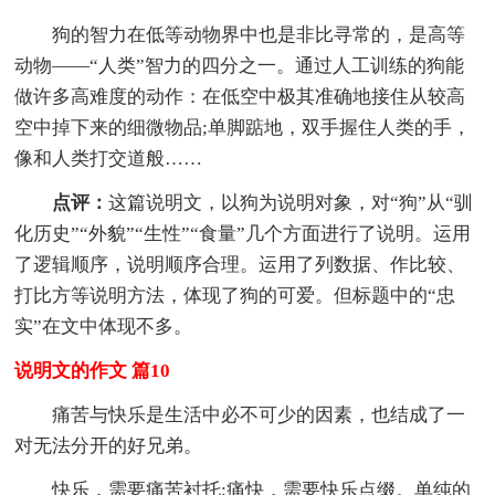
狗的智力在低等动物界中也是非比寻常的，是高等
动物——“人类”智力的四分之一。通过人工训练的狗能
做许多高难度的动作：在低空中极其准确地接住从较高
空中掉下来的细微物品;单脚踮地，双手握住人类的手，
像和人类打交道般……
点评：
这篇说明文，以狗为说明对象，对“狗”从“驯
化历史”“外貌”“生性”“食量”几个方面进行了说明。运用
了逻辑顺序，说明顺序合理。运用了列数据、作比较、
打比方等说明方法，体现了狗的可爱。但标题中的“忠
实”在文中体现不多。
说明文的作文 篇10
痛苦与快乐是生活中必不可少的因素，也结成了一
对无法分开的好兄弟。
快乐，需要痛苦衬托;痛快，需要快乐点缀。单纯的