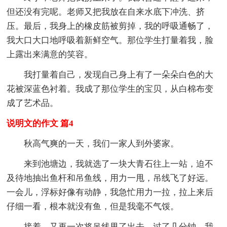
但还没有完呢。老师又把我放在自来水底下冲洗、挤
压。最后，我身上的橡皮筋被剪掉，我的呼吸通畅了，
我大口大口地呼吸着新鲜空气。那位学生打量着我，脸
上露出来满意的笑容。
我打量着自己，发现自己身上有了一朵朵白色的大
花被深蓝色衬着。我成了那位学生的宝贝，从白棉布变
成了艺术品。
说明文的作文 篇4
秋高气爽的一天，我们一家人到外婆家。
来到池塘边，我就选了一块大青石往上一站，迫不
及待地抽出鱼杆和吊鱼线，用力一甩，吊线飞了好远。
一会儿，浮标好像有动静，我急忙用力一拉，拉上来后
仔细一看，根本就没有鱼，但是我毫不气馁。
接着，又再一次将吊线甩了出去，过了几分钟，我