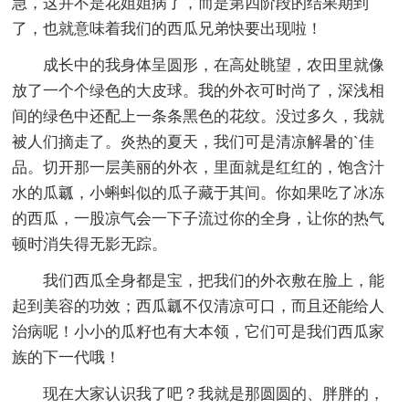
急，这并不是花姐姐病了，而是第四阶段的结果期到
了，也就意味着我们的西瓜兄弟快要出现啦！
成长中的我身体呈圆形，在高处眺望，农田里就像
放了一个个绿色的大皮球。我的外衣可时尚了，深浅相
间的绿色中还配上一条条黑色的花纹。没过多久，我就
被人们摘走了。炎热的夏天，我们可是清凉解暑的`佳
品。切开那一层美丽的外衣，里面就是红红的，饱含汁
水的瓜瓤，小蝌蚪似的瓜子藏于其间。你如果吃了冰冻
的西瓜，一股凉气会一下子流过你的全身，让你的热气
顿时消失得无影无踪。
我们西瓜全身都是宝，把我们的外衣敷在脸上，能
起到美容的功效；西瓜瓤不仅清凉可口，而且还能给人
治病呢！小小的瓜籽也有大本领，它们可是我们西瓜家
族的下一代哦！
现在大家认识我了吧？我就是那圆圆的、胖胖的，