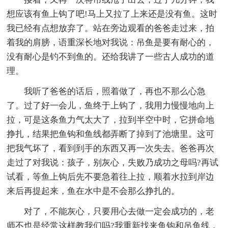
想应该有鱼上钩了吧!马上又拉了上来还是没有鱼。这时
我已经有点想放弃了。站在旁边观看的爸爸走过来，拍
着我的肩膀，语重深长地对我说：吊鱼是要有耐心的，
没有耐心是钓不到鱼的。还给我讲了一些古人成功的道
理。
我听了爸爸的话后，照着做了，再也不那么心急
了。过了好一会儿，鱼终于上钩了，我用力慢慢地向上
拉，可是这条鱼力气太大了，拉到半空中时，它拼命地
挣扎，结果把鱼钩和鱼线都弄断了掉到了池塘里。这可
把我气坏了，看到到手的东西又再一次失去。爸爸再次
走过了对我说：孩子，别灰心，失败乃成功之母吗?再试
试看，等鱼上钩后先不要急着往上拉，顺着水拉到岸边
来后再提起来，鱼在水中是不会那么挣扎的。
对了，不能灰心，只要用心去做一定会成功的，老
师不也是经常这样教我们吗?我重新找来鱼钩和吊鱼线，