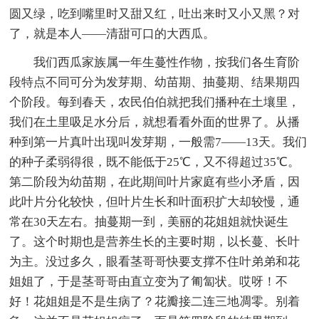
圆又绿，吃到嘴里时又甜又红，吐出来时又小又黑？对
了，就是本人——清甜可口的大西瓜。
我们西瓜家族属一年生蔓性作物，按我们各生育阶
段特点不同可分为发芽期、幼苗期、抽蔓期、结果期四
个阶段。每到春天，农民伯伯就把我们播种在土壤里，
我们在土里吸足水分后，就想看看外面的世界了。从播
种到第一片真叶出现叫发芽期，一般需7——13天。我们
的种子柔弱得很，既不能低于25℃，又不得超过35℃。
第二阶段为幼苗期，在此期间叶片家庭有些小矛盾，因
此叶片分化较快，但叶片生长和叶面积扩大却较慢，通
常在30天左右。抽蔓期一到，美丽的花姐姐就快诞生
了。这个时期也是营养生长的主要时期，以长蔓、长叶
为主。没过多久，眼看茎哥哥快要支撑不住叶弟弟和花
姐姐了，于是茎哥哥由直立变为了匍匐状。哎呀！不
好！花姐姐是不是生病了？花瓣接二连三地凋零。别着