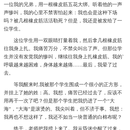
一位我的兄弟，用一根橡皮筋五花大绑。听着他的一声
声惨叫，我的心里不禁害怕起来：我也会是这种下场
吗？被几根橡皮筋活活勒死？但是，我还是被发给了一
位学生。
这位学生用一双眼睛打量着我，然后拿几根橡皮筋
往我身上扎。我痛苦万分，不禁尖叫出了声。但那位学
生并没有发觉我的惨叫，继续往我身上扎橡皮筋。我的`
呼吸越来越困难，身体越来越痛……最后，我晕了过
去。
等我醒来时,我被那个学生围成一个很小的正方形，
并挂上了她的姓：高。我想，痛苦已经过去了，应该不
用再干一次了吧？但是那个学生把我扔进了一个“大
海”，“大海”是滚烫的。我尖叫着，但不济于事。我想：
我再也不想这样了，我还不如当一块普通的白棉布呢？
终于，老师把我捞上来了。我从昏迷中醒了过来，