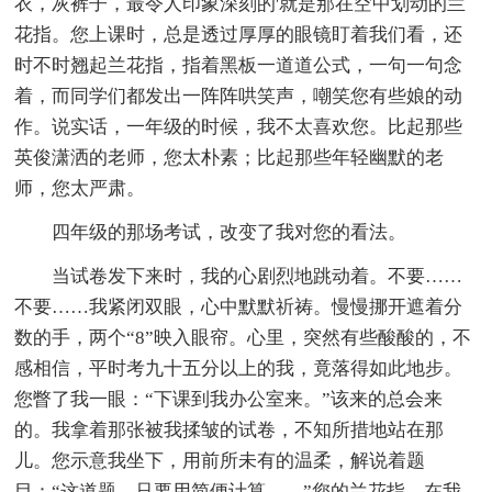
衣，灰裤子，最令人印象深刻的'就是那在空中划动的兰
花指。您上课时，总是透过厚厚的眼镜盯着我们看，还
时不时翘起兰花指，指着黑板一道道公式，一句一句念
着，而同学们都发出一阵阵哄笑声，嘲笑您有些娘的动
作。说实话，一年级的时候，我不太喜欢您。比起那些
英俊潇洒的老师，您太朴素；比起那些年轻幽默的老
师，您太严肃。
四年级的那场考试，改变了我对您的看法。
当试卷发下来时，我的心剧烈地跳动着。不要……
不要……我紧闭双眼，心中默默祈祷。慢慢挪开遮着分
数的手，两个“8”映入眼帘。心里，突然有些酸酸的，不
感相信，平时考九十五分以上的我，竟落得如此地步。
您瞥了我一眼：“下课到我办公室来。”该来的总会来
的。我拿着那张被我揉皱的试卷，不知所措地站在那
儿。您示意我坐下，用前所未有的温柔，解说着题
目：“这道题，只要用简便计算……”您的兰花指，在我