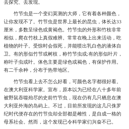
去探究、去发现。
竹节虫是一个变幻莫测的大师，它有着各种颜色，
让你发现不了。竹节虫是世界上最长的昆虫，体长达33
厘米，多数呈绿色或黄褐色。竹节虫的外形和竹枝非常
相似，爬在竹枝上真假难辨。常常在晚上出来活动，吃
植物的叶子。受惊时会假死，并能喷出乳白色的液体自
卫。有的形似竹节或树枝，称竹节虫或;有的形似叶片，
称叶子虫或叶。体色主要是绿色或褐色，有保护作用。
有二千余种，分布于热带地区。
竹节虫看上去不怎么好看，可颜色名字都很好看。
在澳大利亚科学家。宣布，原本以为已经在八十多年前
被野鼠吞噬殆尽的史前竹节虫，现在仍有几只栖息在澳
大利亚外海的岛屿上。不过，目前所发现的这几只侏罗
纪时代便存在的竹节虫却全部都是雌性，是自成一格的
母系社会。然而，这个发现已令科学家们兴奋不已。