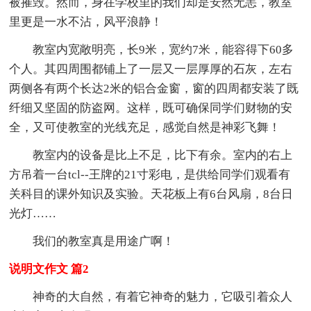
被摧毁。然而，身在学校里的我们却是安然无恙，教室
里更是一水不沾，风平浪静！
教室内宽敞明亮，长9米，宽约7米，能容得下60多
个人。其四周围都铺上了一层又一层厚厚的石灰，左右
两侧各有两个长达2米的铝合金窗，窗的四周都安装了既
纤细又坚固的防盗网。这样，既可确保同学们财物的安
全，又可使教室的光线充足，感觉自然是神彩飞舞！
教室内的设备是比上不足，比下有余。室内的右上
方吊着一台tcl--王牌的21寸彩电，是供给同学们观看有
关科目的课外知识及实验。天花板上有6台风扇，8台日
光灯……
我们的教室真是用途广啊！
说明文作文 篇2
神奇的大自然，有着它神奇的魅力，它吸引着众人