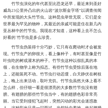
竹节虫演化的年代甚至比恐龙还早，最近来到圣好
威岛23公里外凸出的火山岩“波尔斯金字塔”以调查传闻
中所发现的大头竹节虫。这种昆虫举世无双，它们是全
世界最为罕见的物种，其最近的亲戚可能是住在新几内
亚丛林中的竹节虫。我现在才知道，这种看上去不怎么
好看的`竹节虫是多么珍贵。
竹节虫伪装得十分巧妙，它只有在爬动时才会被发
现。竹节虫产的卵很大，看上像种子，有时甚至像是竹
叶虫吃的树或灌木的种子。竹节虫这种以假乱真的本
领，在生物学上称为拟态。有些竹节虫受惊后落在地
上，还能装死不动。竹节虫行动迟缓，白天静伏在树枝
上，晚上出来活动，取叶充饥。竹节虫虽然大体上看不
怎么样，但仔细一看是很漂亮的大多数竹节虫没有翅
膀。有翅膀的那些竹节虫当中，有的翅膀色彩非常亮
丽。当它受到侵犯飞起时，突然闪动的彩光会迷惑敌
人。这种彩光只是一闪而过，当竹叶虫着地，收起翅膀