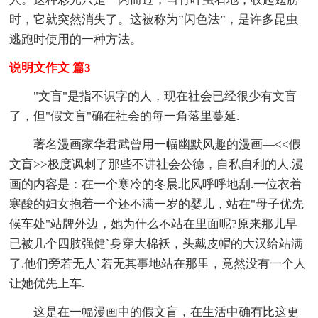
时，它就突然消失了。这被称为”闪色法”，是许多昆虫
逃跑时使用的一种方法。
说明文作文 篇3
"文盲"是指不识字的人，现在社会已经很少有文盲
了，但"假文盲"确在社会的每一角落里蔓延.
著名漫画家华君武曾用一幅幽默风趣的漫画—<<假
文盲>>极度讽刺了那些不讲社会公德，自私自利的人.漫
画的内容是：在一个寒冷的冬晨北风呼呼地刮.一位衣着
寒酸的妇女抱着一个还不满一岁的婴儿，站在"母子优先
候车处"站牌外边，她为什么不站在里面呢?原来那儿早
已被几个四肢强健`身穿大棉袄，头戴皮帽的大汉给站满
了.他们旁若无人`若无其事地站在那里，竟然没有一个人
让她优先上车.
这是在一幅漫画中的假文盲，在生活中确有比这更