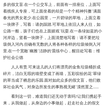
多的假文盲.在一个公交车上，前面有一排座位，上面写
着残疾人专座，可上面坐着的却是一个个精神抖擞`满面
春光的男女老少.在公园里，一片碧绿的草地，上面立着
一块牌子，写着：请勿踩踏.可草地上依旧人来人往，如
公路一般，孩子们也在上面嬉戏`玩耍.在一条绿如蓝的小
河岸边，竖着一块牌子，上面清楚地写着：请不要把垃
圾倒入河内.但确有无数的人将各种各样的垃圾倾倒入河
里.在一个宽敞`幽雅`洁静的'晨练中心，醒目处写着：维
护社会公德
人人有责.可来这儿的人们将漂亮的金鱼垃圾桶折成
碎片，洁白无瑕的墙壁变成了画墙，五彩缤纷的花`翠绿
的草当成了栖息的乐园.面对如此众多的假文盲，他们败
坏社会风气，对身边所发生的事熟视无睹`漠然置之......
看到这一切，难道我们还无动于衷吗?让我们携起手
来，从我做起，从身边的小事做起，赶走社会上的假文