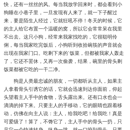
快，还有一丝丝的风。每当我放学回来时，都会看到小
狗睡在小巷子里，一旦发现有人来了，就一下子醒过
来，要是陌生人经过，它就狂吼不停！冬天的时候，它
的主人给它布置一个温暖的窝，所以它会常常呆在我里
不出去。这只小狗，经常来我家找吃的，它很聪明伶
俐，每当我家吃完饭后，小狗听到收拾碗筷的声音就会
出现在我家门口。吃剩下来的`饭菜，但都被我家人轰走
了，它还不罢休，又再一次偷袭，结果，碗里的骨头剩
饭菜都被它吃的一干二净。
狗是人类最忠诚的朋友，一切都听从主人，如果主
人拿着骨头引诱它的话，它就会迅速到达你面前，仰起
头望着主人手中的食物，舌头露出来。还有口水也会一
滴滴的掉下来。只要主人的手移动，它的眼睛也跟着移
动，仿佛在向主人说：主人，给我吃吧！给我吃！真是
可爱级了！算了，不馋它了，主人手中的骨头一扔，只
见它一个快速转身，纵身一跳，就一口咬到骨头。只要