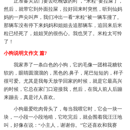
正准备关店门要去吃晚饭的时 ，“米粒”要拉屎了，
然后，就带它到外面拉屎，拉好回来时突然，听到仙妈
妈的一声尖叫声，我们冲出一看“米粒”被一辆车撞了。
那辆车没有停下来妈妈和姐姐去追那辆车，追回来后米
粒已经死了，姐姐哭的很伤心。我也哭了。米粒太可怜
了！
小狗说明文作文 篇7
我家养了一条白色的小狗，它的毛像一团棉花糖软
软的，眼睛圆溜溜的，黑色的.鼻子，尾巴短短的，样子
很可爱。尤其是我每天放学回家的时候，就是它最高兴
的时候，它总在家门口迎接我，然后，在我人前人后蹦
来蹦去，真是讨人喜欢。
小狗最爱吃肉骨头了，每当我喂它时，它会一块一
块，一小段一小段地啃，它吃完后，就会围着我汪汪地
叫，好像在说：“小主人，谢谢你。”它还喜欢和我赛