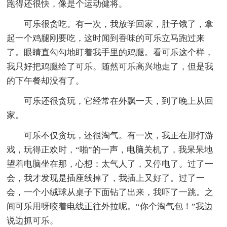
跑得还很快，像是个运动健将。
可乐很贪吃。有一次，我放学回家，肚子饿了，拿
起一个鸡腿刚要吃，这时闻到香味的可乐立马跑过来
了。眼睛直勾勾地盯着我手里的鸡腿。看可乐这个样，
我只好把鸡腿给了可乐。随然可乐高兴地走了，但是我
的下午餐却没有了。
可乐还很贪玩，它经常在外飘一天，到了晚上从回
家。
可乐不仅贪玩，还很淘气。有一次，我正在那打游
戏，玩得正欢时，“啪”的一声，电脑关机了，我呆呆地
望着电脑坐在那，心想：太气人了，又停电了。过了一
会，我才发现是插座线掉了，我插上又好了。过了一
会，一个小绒球从桌子下面钻了出来，我吓了一跳。之
间可乐用呀咬着电线正往外拉呢。“你个淘气包！”我边
说边抓可乐。