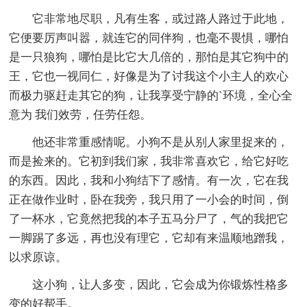
它非常地尽职，凡有生客，或过路人路过于此地，
它便要厉声叫嚣，就连它的同伴狗，也毫不畏惧，哪怕
是一只狼狗，哪怕是比它大几倍的，那怕是其它狗中的
王，它也一视同仁，好像是为了讨我这个小主人的欢心
而极力驱赶走其它的狗，让我享受宁静的`环境，全心全
意为 我们效劳，任劳任怨。
他还非常重感情呢。小狗不是从别人家里捉来的，
而是捡来的。它初到我们家，我非常喜欢它，给它好吃
的东西。因此，我和小狗结下了感情。有一次，它在我
正在做作业时，卧在我旁，我只用了一小会的时间，倒
了一杯水，它竟然把我的本子五马分尸了，气的我把它
一脚踢了多远，再也没有理它，它却有来温顺地蹭我，
以求原谅。
这小狗，让人多变，因此，它会成为你锻炼性格多
变的好帮手。