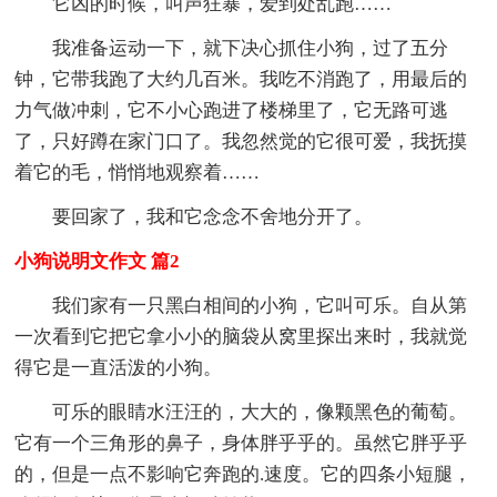
它凶的时候，叫声狂暴，爱到处乱跑……
我准备运动一下，就下决心抓住小狗，过了五分
钟，它带我跑了大约几百米。我吃不消跑了，用最后的
力气做冲刺，它不小心跑进了楼梯里了，它无路可逃
了，只好蹲在家门口了。我忽然觉的它很可爱，我抚摸
着它的毛，悄悄地观察着……
要回家了，我和它念念不舍地分开了。
小狗说明文作文 篇2
我们家有一只黑白相间的小狗，它叫可乐。自从第
一次看到它把它拿小小的脑袋从窝里探出来时，我就觉
得它是一直活泼的小狗。
可乐的眼睛水汪汪的，大大的，像颗黑色的葡萄。
它有一个三角形的鼻子，身体胖乎乎的。虽然它胖乎乎
的，但是一点不影响它奔跑的.速度。它的四条小短腿，