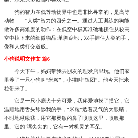
狗的智力在低等动物界中也是非比寻常的，是高等
动物——“人类”智力的四分之一。通过人工训练的狗能
做许多高难度的动作：在低空中极其准确地接住从较高
空中掉下来的细微物品;单脚踮地，双手握住人类的手，
像和人类打交道般。
小狗说明文作文 篇6
今天下午，妈妈带我去朋友的理发店里玩。他们家
里养了一只小狗叫“米粒”，小猫叫“饭团”。他今天把米
粒带来了。
它是一只小鹿犬十分可爱，我疼爱地摸了摸它，它
温顺地用舌头舔舔我的手，“米粒”透着灵气的大眼睛，
不时地瞅瞅我，用它那灵敏的鼻子嗅嗅这里，嗅嗅那
里。它的`嘴尖尖的，它有一对机灵的耳朵。