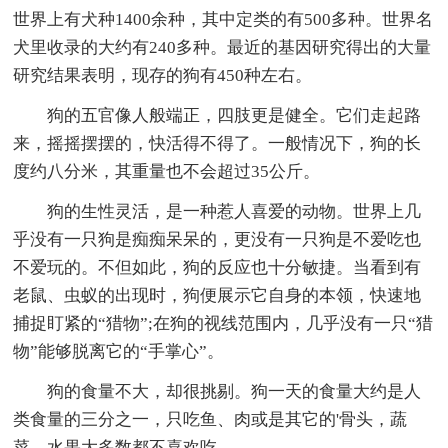
世界上有犬种1400余种，其中定类的有500多种。世界名
犬里收录的大约有240多种。最近的基因研究得出的大量
研究结果表明，现存的狗有450种左右。
狗的五官像人般端正，四肢更是健全。它们走起路
来，摇摇摆摆的，快活得不得了。一般情况下，狗的长
度约八分米，其重量也不会超过35公斤。
狗的生性灵活，是一种惹人喜爱的动物。世界上几
乎没有一只狗是痴痴呆呆的，更没有一只狗是不爱吃也
不爱玩的。不但如此，狗的反应也十分敏捷。当看到有
老鼠、虫蚁的出现时，狗便展示它自身的本领，快速地
捕捉盯紧的“猎物”;在狗的视线范围内，几乎没有一只“猎
物”能够脱离它的“手掌心”。
狗的食量不大，却很挑剔。狗一天的食量大约是人
类食量的三分之一，只吃鱼、肉或是其它的'骨头，蔬
菜、水果大多数都不喜欢吃。