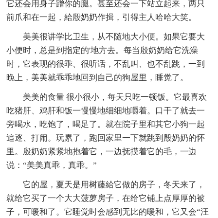
它还会用身子蹭你的腿。甚至还会一下站立起来，两只
前爪和在一起，給殷奶奶作揖，引得主人哈哈大笑。
美美很讲学比卫生，从不随地大小便。如果它要大
小便时，总是到指定的'地方去。每当殷奶奶给它洗澡
时，它表现的很乖、很听话，不乱叫、也不乱跳，一到
晚上，美美就乖乖地回到自己的狗屋里，睡觉了。
美美的食量 很小很小，每天只吃一顿饭。它最喜欢
吃猪肝、鸡肝和饭一慢慢地细细地嚼着。口干了就去一
旁喝水，吃饱了，喝足了。就在院子里和其它小狗一起
追逐、打闹。玩累了，跑回家里一下就跳到殷奶奶的怀
里。殷奶奶紧紧地抱着它，一边抚摸着它的毛，一边
说：“美美真乖，真乖。”
它的屋，夏天是用树藤給它做的房子，冬天来了，
就给它买了一个大大菠萝房子，在给它铺上点厚厚的被
子，可暖和了。它睡觉时会感到无比的暖和，它又会“汪