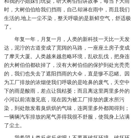
和我的小姐妹们玩耍，听大树伯伯讲故事，每当下大雨
时，大树伯伯给我们挡雨，自己却淋在雨中，而且我们
生活的.地上一尘不染，整天呼吸的是新鲜空气，舒适极
了。
年复一年，月复一月，人类的新科技一天比一天发
达，泥泞的古道变成了宽阔的马路，一座座土房子变成
了摩天大厦。人类越来越忽略环境，乱砍乱伐，把身连
的大树伯伯都砍掉了，没有大树伯伯的保护到处光秃秃
的，我们也失去了遮阳挡雨的大伞，直是惨不忍睹。因
为工厂排放的浓烟使我们呼吸的是呛鼻的废气，天空中
下的雨是酸雨，差点让我枯萎；而且离这里两里多外的
小河以前清澈见底，现在因为被工厂排放的废水所污
染，到处散发着臭烘烘的气味，连两里多外都闻得到；
一辆辆汽车排放的尾气弄得我很不舒服，使我身上沾满
了尘土。
我希望人类反省反省吧！不要再破坏环境，破坏环