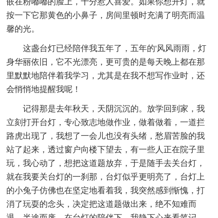
嵌在粉嘟嘟的脸上，十分惹人喜爱。如果你想开灯，就
按一下它那黄色的小鼻子，房间里顿时充满了明亮而温
馨的光。
这盏台灯已经陪伴我五年了，五年的'风风雨雨，灯
身华丽依旧，它不光漂亮，更可贵的是每天晚上都在那
里默默地陪伴着我学习，尤其是在我不想写作业时，还
会悄悄地提醒我呢！
记得那是去年秋天，天阴沉沉的。放学回到家，我
立刻打开台灯，专心致志地做作业，做着做着，一道拦
路虎出现了，我想了一会儿也没有头绪，愁眉苦脸的我
站了起来，透过窗户向楼下望去，有一些人正在院子里
玩，我心动了，想把这道题放弃，于是随手去关台灯，
就在我要关台灯的一刹那，台灯似乎更明亮了，台灯上
的小兔子仿佛也在坚定地看着我，我突然感到惭愧，打
消了玩耍的念头，决定把这道题做出来，绝不知难而
退，半途而废。在台灯的陪伴下，我静下心来看笔记，