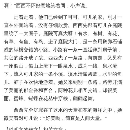
啊！”西西不怀好意地笑着同，小声说。
走着走着，他们已经到了可可、可儿的家。刚才一
直在外面站着，没有仔细欣赏。西西先跟着可儿在庭院
里绕了一大圈子。庭院可真大呀！有水、有树、有花、
有草、有鱼、有鸟。进了庭院大门，是一条用鹅卵石铺
成的纵横交错的小路。小路有一条一直延伸到房子前，
其它的路开成了岔。西西先了一条路，向前走，又见有
一座假山，假山上流下一眼泉水，成为一线。泉水流
下，流入可儿家的一条小溪。溪水清澈碧蓝，水里的鱼
儿、虾子在欢快地游着。她又来到别一条路，路旁开满
了美丽的郁金香和百合，两种花儿相互交错，却很美
丽。蜜蜂、蝴蝶在花丛中穿梭，翩翩起舞。
西西完全沉寂在了这水的天堂和花的海洋之中，她
微笑着对可儿说：“好美哟，简直是人间天堂。”
【说明文的作文】相关文章：