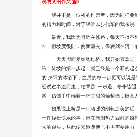
说明文的作文 篇3
我并不是一位桥的推崇者，因为同样要到
的精力和时间，对于经常以步代车的我来说
最近，我因为附近在修路，每天不得不绕
长，但坡度很陡，侧面望去，像凌驾在河上
一天天周而复始地过桥，我开始喜欢走上桥的
跨上陡坡的第一步起，就已经是一个新的起
的.夕阳的沐浴下，之后的每一步更可以说
经试过半途而废，结果是“一步退，步步皆退
昏，仿佛手中端着一杯甘甜的葡萄酒，惬意
如果说上桥是一种顽强的刚毅之美的话，
一件轻松快乐的事，但在朝阳热力四射的感
大的跟头，从此便知道即使已不再需要用力