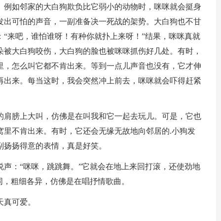
例如邻家的大白狗欺负比它弱小的动物时，咪咪就会挺身
发出可怕的声音，一副准备决一死战的架势。大白狗也不甘
：“来吧，谁怕谁呀！有种你就扑上来呀！”结果，咪咪真就
朵被大白狗咬伤，大白狗的脸也被咪咪抓伤好几处。有时，
里，怎么叫它都不肯出来。等到一点儿声音也没有，它才伸
再出来。每当这时，我会突然冲上前去，咪咪就会吓得赶紧
肩膀上大叫，仿佛是在叫我和它一起去玩儿。可是，它也
窝里不肯出来。有时，它还会无缘无故地向邻居的.小狗发
副扬扬得意的表情，真是好笑。
：“咪咪，跳跳舞。”它就会在地上来回打滚，还使劲地
同，粗细各异，仿佛是在唱抒情歌曲。
天真可爱。