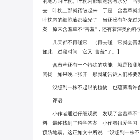
的地方叫叶枕。叶枕内部细胞含有水分，当
去，叶枕上部就褶皱起来，于是，含羞草就
叶枕内的细胞液都流光了，当还没有补充过
案，原来含羞草不“害羞”，还有着深奥的科
几天都不再碰它，（再去碰，它就会害羞
如此，过段时间，它又“害羞”了。】
含羞草还有一个特殊的功能，就是预测地
闭拢，如果晚上张开，那就能告诉人们将要
没想到一株不起眼的植物，也蕴藏着许多
评语
小作者通过仔细观察，发现了含羞草不“害
料，最终找到了科学答案；小作者很爱学习
预防地震。这正如文中所说：“没想到一株不