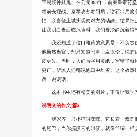
容易疑神疑鬼。在公元383年，前秦皇帝苻
领前去迎战。秦军攻占寿阳后，谢石出兵偷
怕。亲自登上城头观察对方的动静。结果把
让我明白当面临危险时，我们要冷静沉着得
我还知道了信口雌黄的意思是：不负责任
他虽然当官，却只知道闲聊，发议论，说的
皮更改。当时，人们写字用黄纸，写错了就
更正，所以人们都说他口中雌黄。这个故事
话，说谎话。
这本书中还有精美的图片，不仅让我学习
说明文的作文 篇2
我家养一只小猫叫咪咪。它长着一双圆溜
的尾巴，当你抚摸它的时候，就像丝绸一样