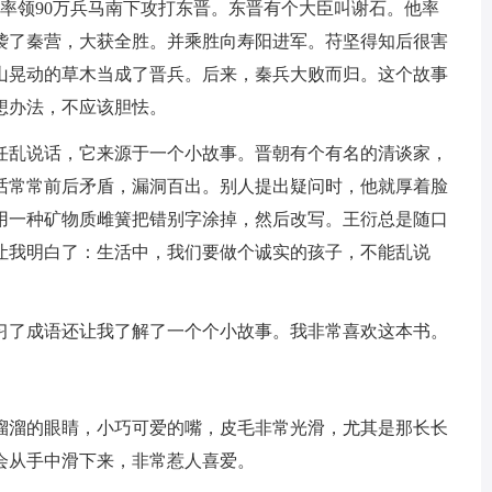
坚率领90万兵马南下攻打东晋。东晋有个大臣叫谢石。他率
袭了秦营，大获全胜。并乘胜向寿阳进军。苻坚得知后很害
山晃动的草木当成了晋兵。后来，秦兵大败而归。这个故事
想办法，不应该胆怯。
乱说话，它来源于一个小故事。晋朝有个有名的清谈家，
话常常前后矛盾，漏洞百出。别人提出疑问时，他就厚着脸
用一种矿物质雌簧把错别字涂掉，然后改写。王衍总是随口
让我明白了：生活中，我们要做个诚实的孩子，不能乱说
了成语还让我了解了一个个小故事。我非常喜欢这本书。
溜的眼睛，小巧可爱的嘴，皮毛非常光滑，尤其是那长长
会从手中滑下来，非常惹人喜爱。