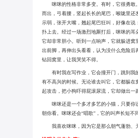
咪咪的性格非常多变。有时，它很勇敢。
而出，弓着腰，竖起长长的尾巴，喉咙里还
示弱，张开大嘴，翘起尾巴狂叫，好像在说
扑上去。经过一场激烈地厮打后，咪咪的耳
它却非常胆小。听到一点响声，它就躲进窝
出前脚，再伸出头看看，认为没什么危险后
钻回窝里，让我哭笑不得。
有时我在写作业，它会撞开门，跳到我的
有不高兴的时候。无论谁去叫它，它都躲在
起攻击，把小狗吓得屁滚尿流，它却做出一
咪咪还是一个多才多艺的小猫，只要你说声
朝你看。咪咪还会“唱歌”，它的叫声长短不
我喜欢咪咪，因为它是那么朝气蓬勃、