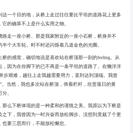
达一个目的地，从桥上走过往往要比平坦的道路花上更多
，它的确算不上是什么实用之物。
路走一座小桥。那是我家附近的一座小石桥，桥身并不
的半个大车轮。时不时还闪烁着几道金色的光圈。
感觉，确切地说是喜欢站在桥顶那一刻的feeling。从
点，因为在你脚下的已不再是一条平坦的道路了。在懒洋洋
是举步艰难，越往上走我越需要用力，直到达到顶端。我曾
”。当然，我也多次站在桥顶，倚着栏杆，欣赏落日的黄
万分。
那么下桥体现的是一种柔和的谨慎之美。我原以为下桥是
染之下，我曾因为一时兴奋而放松脚步。没想到竟栽了个更
，也要三思而行，不能放松懈怠。