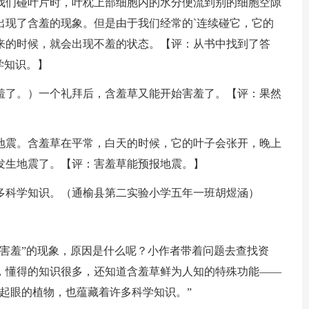
我们碰叶片时，叶枕上部细胞内的水分便流到别的细胞空隙
出现了含羞的现象。但是由于我们经常的`连续碰它，它的
来的时候，就会出现不羞的状态。【评：从书中找到了答
学知识。】
了。）一个礼拜后，含羞草又能开始害羞了。【评：果然
震。含羞草在平常，白天的时候，它的叶子会张开，晚上
发生地震了。【评：害羞草能预报地震。】
科学知识。（通榆县第二实验小学五年一班胡煜涵）
羞”的现象，原因是什么呢？小作者带着问题去查找资
，懂得的知识很多，还知道含羞草鲜为人知的特殊功能——
起眼的植物，也蕴藏着许多科学知识。”