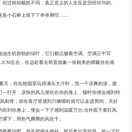
但过程却截然不同，真正意义的人生应是历经坎坷的。
座小石桥上留下了串串脚印……
油生机勃勃的绿叶，它们都点缀着空调。空调正中写
，宽12CM左右，在远处看去简直就象一块精美的牌匾挂在墙
夏天，你在校园里玩得满头大汗时，洗一个凉爽的澡，疲
门一打开，凉快的风儿便吹在你的身上，顿时你便会感到特
寒风刺骨，你在客厅里感到只哆嗦时就可以走进房间，关好
的吹到你身上，便会一下子感到温暖万分;当外面下着狂风
空调下，用热气腾腾的风吹干。
教教你吧：首先把插头插好，然后拿出遥控器，按一下红