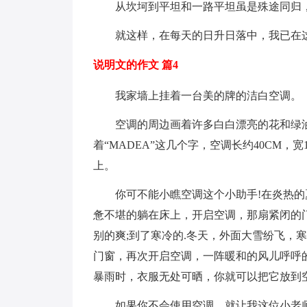
从坎坷到平坦和一路平坦虽是殊途同归，
就这样，在每天的日升日落中，我已在这
说明文的作文 篇4
我家墙上挂着一台美的牌的洁白空调。
空调的周边画着许多白白漂亮的花和绿油
着“MADEA”这几个字，空调长约40CM
上。
你可不能小瞧空调这个小助手!在炎热的
惫不堪的躺在床上，开启空调，那扇紧闭的
别的爽;到了寒冷的.冬天，外面大雪纷飞，
门窗，再次开启空调，一阵暖和的风儿呼呼
暴雨时，衣服无处可晒，你就可以把它放到
如果你不会使用空调，就让我这位小老师