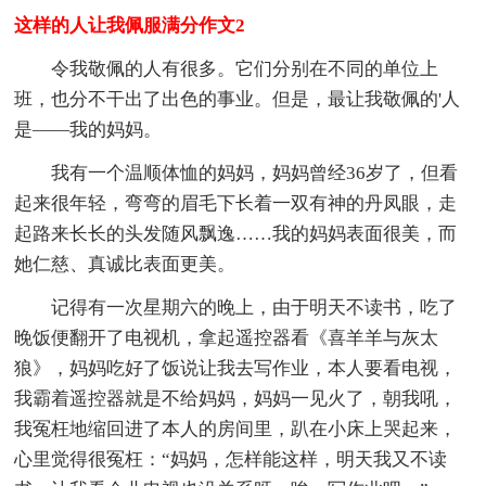
这样的人让我佩服满分作文2
令我敬佩的人有很多。它们分别在不同的单位上
班，也分不干出了出色的事业。但是，最让我敬佩的'人
是——我的妈妈。
我有一个温顺体恤的妈妈，妈妈曾经36岁了，但看
起来很年轻，弯弯的眉毛下长着一双有神的丹凤眼，走
起路来长长的头发随风飘逸……我的妈妈表面很美，而
她仁慈、真诚比表面更美。
记得有一次星期六的晚上，由于明天不读书，吃了
晚饭便翻开了电视机，拿起遥控器看《喜羊羊与灰太
狼》，妈妈吃好了饭说让我去写作业，本人要看电视，
我霸着遥控器就是不给妈妈，妈妈一见火了，朝我吼，
我冤枉地缩回进了本人的房间里，趴在小床上哭起来，
心里觉得很冤枉：“妈妈，怎样能这样，明天我又不读