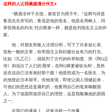
这样的人让我佩服满分作文4
“横眉冷对千夫指，俯首甘为孺子牛。”这两句诗是
鲁迅先生所写的，鲁迅是他的笔名，他原名周树人，同
举世闻名的列夫·托尔斯泰一样，都是批判现实主义的作
家。
他，对朋友和敌人泾谓分明，写下了许多如匕首、
投枪一般的文章，给帝国主义和封建社会有力的打击。
比如《孔乙己》，就批判了古代的科举制度。而《阿Q正
传》则说出了人们的'愚笨，在阿Q将要被砍头时，竟然
还在说自己没有画好那个圆！他曾想成为一名医生，为
此他曾赴日本留学。但他发现，即使让国人强健起来，
可他们的思想还是腐朽的，他要用自己的笔来唤醒国
人。为了祖国而放弃自己的理想，这是我敬佩他的原因
之一。
在我们的课本上，还有这样一个故事。