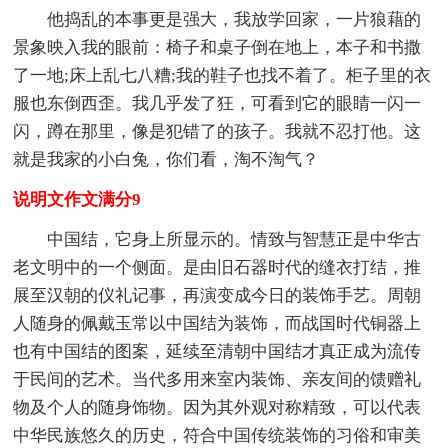
他捣乱的本事更是强大，我放学回家，一片狼藉的
景象映入我的眼前：椅子和桌子倒在地上，本子和书撒
了一地;床上乱七八糟;我的鞋子也找不着了。柜子里的衣
服也东倒西歪。我几乎发了狂，可看到它的眼睛一闪一
闪，蹲在那里，像是犯错了的孩子。我就不忍打他。这
就是我家的小白兔，你们看，淘不淘气？
说明文作文满分9
中国结，它身上所显示的。情致与智慧正是中华古
老文明中的一个侧面。是由旧石器时代的缝衣打结，推
展至汉朝的仪礼记事，再演变成今日的装饰手艺。周朝
人随身的佩戴玉常以中国结为装饰，而战国时代铜器上
也有中国结的图案，延续至清朝中国结才真正成为流传
于民间的艺术。当代多用来室内装饰、亲友间的馈赠礼
物及个人的随身饰物。因为其外观对称精致，可以代表
中华民族悠久的历史，符合中国传统装饰的习俗和审美