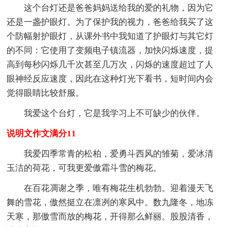
这个台灯还是爸爸妈妈送给我的爱的礼物，因为它
还是一盏护眼灯。为了保护我的视力，爸爸给我买了这
个防幅射护眼灯，从课外书中我知道了护眼灯与其它灯
的不同：它使用了变频电子镇流器，加快闪烁速度，提
高到每秒闪烁几千次甚至几万次，闪烁的速度超过了人
眼神经反应速度，因此在这种灯光下看书，短时间内会
觉得眼睛比较舒服。
我爱这个台灯，它是我学习上不可缺少的伙伴。
说明文作文满分11
我爱四季常青的松柏，爱勇斗西风的雏菊，爱冰清
玉洁的荷花，可我更爱傲霜斗雪的梅花。
在百花凋谢之季，唯有梅花生机勃勃。迎着漫天飞
舞的雪花，傲然挺立在凛冽的寒风中。数九隆冬，地冻
天寒，那傲雪而放的梅花，开得那么鲜丽。股股清香，