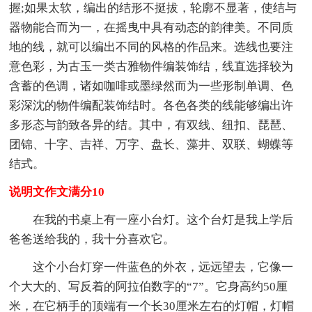
握;如果太软，编出的结形不挺拔，轮廓不显著，使结与
器物能合而为一，在摇曳中具有动态的韵律美。不同质
地的线，就可以编出不同的风格的作品来。选线也要注
意色彩，为古玉一类古雅物件编装饰结，线直选择较为
含蓄的色调，诸如咖啡或墨绿然而为一些形制单调、色
彩深沈的物件编配装饰结时。各色各类的线能够编出许
多形态与韵致各异的结。其中，有双线、纽扣、琵琶、
团锦、十字、吉祥、万字、盘长、藻井、双联、蝴蝶等
结式。
说明文作文满分10
在我的书桌上有一座小台灯。这个台灯是我上学后
爸爸送给我的，我十分喜欢它。
这个小台灯穿一件蓝色的外衣，远远望去，它像一
个大大的、写反着的阿拉伯数字的“7”。它身高约50厘
米，在它柄手的顶端有一个长30厘米左右的灯帽，灯帽