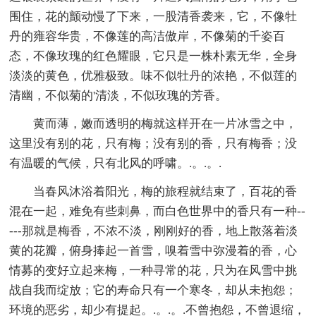
围住，花的颤动慢了下来，一股清香袭来，它，不像牡
丹的雍容华贵，不像莲的高洁傲岸，不像菊的千姿百
态，不像玫瑰的红色耀眼，它只是一株朴素无华，全身
淡淡的黄色，优雅极致。味不似牡丹的浓艳，不似莲的
清幽，不似菊的'清淡，不似玫瑰的芳香。
黄而薄，嫩而透明的梅就这样开在一片冰雪之中，
这里没有别的花，只有梅；没有别的香，只有梅香；没
有温暖的气候，只有北风的呼啸。.。.。.
当春风沐浴着阳光，梅的旅程就结束了，百花的香
混在一起，难免有些刺鼻，而白色世界中的香只有一种--
---那就是梅香，不浓不淡，刚刚好的香，地上散落着淡
黄的花瓣，俯身捧起一首雪，嗅着雪中弥漫着的香，心
情募的变好立起来梅，一种寻常的花，只为在风雪中挑
战自我而绽放；它的寿命只有一个寒冬，却从未抱怨；
环境的恶劣，却少有提起。.。.。.不曾抱怨，不曾退缩，