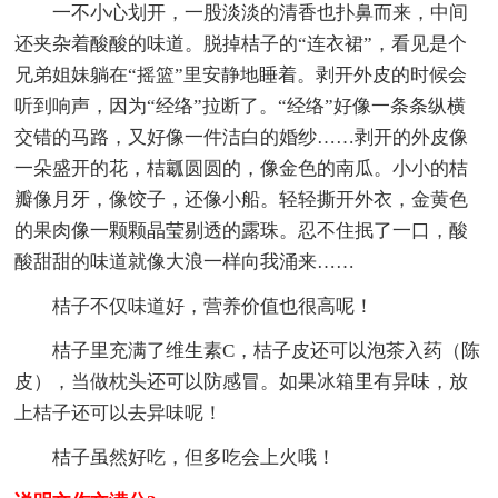
一不小心划开，一股淡淡的清香也扑鼻而来，中间
还夹杂着酸酸的味道。脱掉桔子的“连衣裙”，看见是个
兄弟姐妹躺在“摇篮”里安静地睡着。剥开外皮的时候会
听到响声，因为“经络”拉断了。“经络”好像一条条纵横
交错的马路，又好像一件洁白的婚纱……剥开的外皮像
一朵盛开的花，桔瓤圆圆的，像金色的南瓜。小小的桔
瓣像月牙，像饺子，还像小船。轻轻撕开外衣，金黄色
的果肉像一颗颗晶莹剔透的露珠。忍不住抿了一口，酸
酸甜甜的味道就像大浪一样向我涌来……
桔子不仅味道好，营养价值也很高呢！
桔子里充满了维生素C，桔子皮还可以泡茶入药（陈
皮），当做枕头还可以防感冒。如果冰箱里有异味，放
上桔子还可以去异味呢！
桔子虽然好吃，但多吃会上火哦！