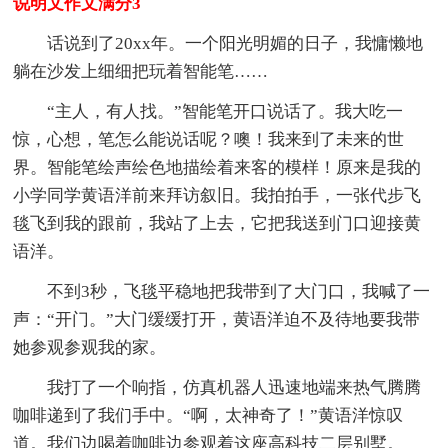
说明文作文满分3
话说到了20xx年。一个阳光明媚的日子，我慵懒地
躺在沙发上细细把玩着智能笔……
“主人，有人找。”智能笔开口说话了。我大吃一
惊，心想，笔怎么能说话呢？噢！我来到了未来的世
界。智能笔绘声绘色地描绘着来客的模样！原来是我的
小学同学黄语洋前来拜访叙旧。我拍拍手，一张代步飞
毯飞到我的跟前，我站了上去，它把我送到门口迎接黄
语洋。
不到3秒，飞毯平稳地把我带到了大门口，我喊了一
声：“开门。”大门缓缓打开，黄语洋迫不及待地要我带
她参观参观我的家。
我打了一个响指，仿真机器人迅速地端来热气腾腾
咖啡递到了我们手中。“啊，太神奇了！”黄语洋惊叹
道。我们边喝着咖啡边参观着这座高科技二层别墅。