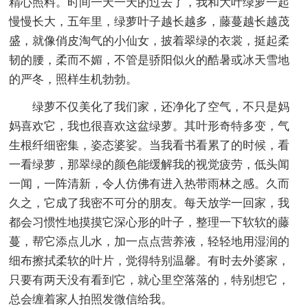
精心照料。时间一天一天的过去了，我和大叶绿萝一起
慢慢长大，五年里，绿萝叶子越长越多，藤蔓越长越茂
盛，就像俏皮淘气的小仙女，披着翠绿的衣裳，挺起柔
韧的腰，柔而不媚，不管是骄阳似火的酷暑或冰天雪地
的严冬，照样生机勃勃。
绿萝不仅美化了我们家，还净化了空气，不只是妈
妈喜欢它，我也很喜欢这盆绿萝。其叶形奇特多变，气
生根纤细密集，姿态婆娑。当我看书看累了的时候，看
一看绿萝，那翠绿的颜色能缓解我的视觉疲劳，低头闻
一闻，一阵清新，令人仿佛有进入热带雨林之感。久而
久之，它成了我密不可分的朋友。每天放学一回家，我
都会习惯性地摸摸它深心形的叶子，整理一下软软的藤
蔓，帮它添点儿水，加一点点营养液，轻轻地用湿润的
细布擦拭柔软的叶片，觉得特别温馨。有时去外婆家，
只要有两天没有看到它，就心里空落落的，特别想它，
总会缠着家人拍照发微信给我。