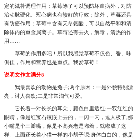
定的滋补调理作用；草莓除了可以预防坏血病外，对防
治动脉硬化、冠心病也有较好的疗效；除外，草莓还具
有防癌作用；草莓中含有天冬氨酸，可以自然平和和清
除体内的重金属离子。草莓还有去火，解毒，清热的作
用……
草莓的作用多吧！所以我感觉草莓不仅色、香、味
俱佳，作用和营养也是重点。我爱草莓！
说明文作文满分8
我最喜欢的动物是兔子;两个原因：一是外貌特别漂
亮，讨人喜欢;二是非常淘气可爱。
它长着一对长长的耳朵，颜色白里透红;一双红红的
眼睛，像是红宝石镶嵌上去的，一闪一闪，逗人极了;那
小嘴是个三瓣嘴，像是不高兴老是嘟着，就嘟成了这
样。上面还长着小猫一样的小胡子呢;身体白白的，像是