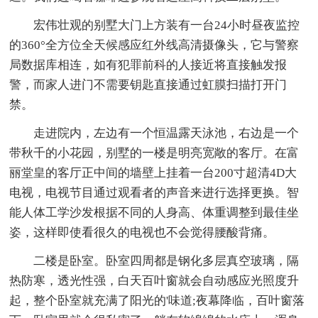
宏伟壮观的别墅大门上方装有一台24小时昼夜监控
的360°全方位全天候感应红外线高清摄像头，它与警察
局数据库相连，如有犯罪前科的人接近将直接触发报
警，而家人进门不需要钥匙直接通过虹膜扫描打开门
禁。
走进院内，左边有一个恒温露天泳池，右边是一个
带秋千的小花园，别墅的一楼是明亮宽敞的客厅。在富
丽堂皇的客厅正中间的墙壁上挂着一台200寸超清4D大
电视，电视节目通过观看者的声音来进行选择更换。智
能人体工学沙发根据不同的人身高、体重调整到最佳坐
姿，这样即使看很久的电视也不会觉得腰酸背痛。
二楼是卧室。卧室四周都是钢化多层真空玻璃，隔
热防寒，透光性强，白天百叶窗就会自动感应光照度升
起，整个卧室就充满了阳光的'味道;夜幕降临，百叶窗落