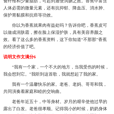
食纤维和少量脂肪，可起到通便润肠之效。香蕉中富含
人体必需的微量元素，还有抗抑郁、降血压、消水肿、
保护胃黏膜和抗癌等功效。
你以为香蕉就果肉有益处吗？告诉你吧，香蕉皮可
以做成润肤霜，擦在脸上保湿护肤，具有美容养颜之
效。看了这么多的香蕉资料，这下你知道“不那那”香蕉
的经济价值了吧。
说明文作文满分6
“我有一个家，一个不大的地方，当我受伤的时候，
我会想到它。”我听到这首歌，我就想起了我的家。
我有一个温馨快乐的家。老爸、老妈、哥哥和我，
共同演奏着家庭和睦的交响曲。
老爸年近五十，中等身材。岁月的艰辛使他过早的
露出了白发。老爸很孝顺。记得我小的时候，奶奶身体