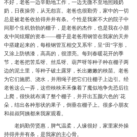
不好，老爸一边辛勤地工作，一边无微不至地照顾奶
奶，日夜操劳，从无怨言。老爸也很勤劳，家中的一切
总是被老爸收拾得井井有条。个性是我家不大的院子中
间那个生机勃勃的棚子，是老爸的杰作，也是我在小朋
友中间炫耀的资本――棚子是老爸用钢管在我家的天井
中搭建起来的，每根钢管互相交叉系牢，呈“田”字形，
又涂上防锈漆，高高的，很漂亮。每到春暖花开的季
节，老爸把苦瓜呀、丝瓜呀、葫芦呀等种子种在棚子两
边的泥土里，等种子破土露芽，长出嫩嫩的秧苗。老爸
为它们施肥、浇水，并用绳子把它们往棚子上边引。经
老爸这么一弄，这些秧秧禾禾像着了魔似地争先恐后往
上爬，很快就布满了整个棚子，并开出五颜六色的`花
朵，结出各种形状的果子，倒垂在棚子上。很多小朋友
和叔叔阿姨都来我家观看。
老妈勤劳贤惠，脾气温柔，人缘很好，家里家外操
持得井井有条，是我家的主心骨。