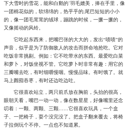
下大雪时的雪花，能和白鹅的`羽毛媲美，捧在手里，像
一团棉花似的，软绵绵的，热乎乎的;尾巴短短的小小
的，像一团毛茸茸的绒球，蹦跳的时候，一撅一撅的，
又像摇动的风铃。
它吃起东西来，把嘴巴张的大大的，发出“啧啧”的
声音，似乎是为了防御敌人的攻击而拼命地抢吃。它对
吃饭非常挑剔。例如：它不吃带水的东西。最爱吃白菜
和萝卜，对饭坐视不管。它吃萝卜时非常有趣：用它的
三瓣嘴去吃，有时细嚼慢咽。慢慢品味。有时饿了。就
马上囫囵吞枣，有时还边吃边吐。
它很喜欢站立，两只前爪放在胸前，头抬的很高，
眼朝天看，嘴巴一动一动，像在数星星，好像嘴里还念
叨着：一颗、两颗、三颗……它很喜欢玩具，一个盒
子、一把椅子，耍个没完没了。把盒子翻来覆去，将椅
子拉倒玩个不停。一点也不知道累。