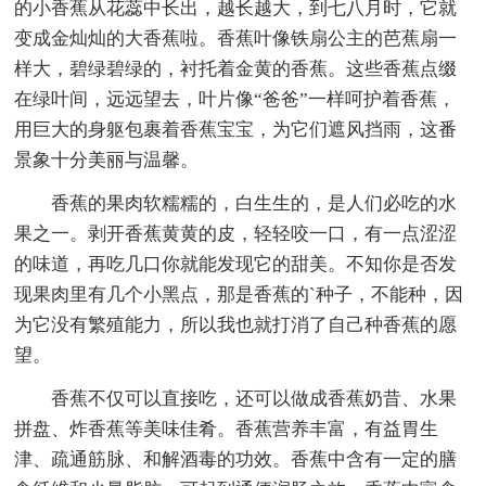
的小香蕉从花蕊中长出，越长越大，到七八月时，它就
变成金灿灿的大香蕉啦。香蕉叶像铁扇公主的芭蕉扇一
样大，碧绿碧绿的，衬托着金黄的香蕉。这些香蕉点缀
在绿叶间，远远望去，叶片像“爸爸”一样呵护着香蕉，
用巨大的身躯包裹着香蕉宝宝，为它们遮风挡雨，这番
景象十分美丽与温馨。
香蕉的果肉软糯糯的，白生生的，是人们必吃的水
果之一。剥开香蕉黄黄的皮，轻轻咬一口，有一点涩涩
的味道，再吃几口你就能发现它的甜美。不知你是否发
现果肉里有几个小黑点，那是香蕉的`种子，不能种，因
为它没有繁殖能力，所以我也就打消了自己种香蕉的愿
望。
香蕉不仅可以直接吃，还可以做成香蕉奶昔、水果
拼盘、炸香蕉等美味佳肴。香蕉营养丰富，有益胃生
津、疏通筋脉、和解酒毒的功效。香蕉中含有一定的膳