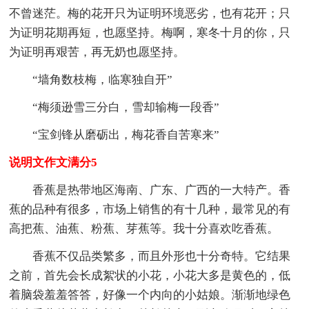
不曾迷茫。梅的花开只为证明环境恶劣，也有花开；只
为证明花期再短，也愿坚持。梅啊，寒冬十月的你，只
为证明再艰苦，再无奶也愿坚持。
“墙角数枝梅，临寒独自开”
“梅须逊雪三分白，雪却输梅一段香”
“宝剑锋从磨砺出，梅花香自苦寒来”
说明文作文满分5
香蕉是热带地区海南、广东、广西的一大特产。香
蕉的品种有很多，市场上销售的有十几种，最常见的有
高把蕉、油蕉、粉蕉、芽蕉等。我十分喜欢吃香蕉。
香蕉不仅品类繁多，而且外形也十分奇特。它结果
之前，首先会长成絮状的小花，小花大多是黄色的，低
着脑袋羞羞答答，好像一个内向的小姑娘。渐渐地绿色