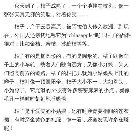
秋天到了，桔子成熟了，一个个地挂在枝头，像一
张张天真无邪的笑脸，对着你笑……
桔子，产于云贵高原，被阿拉伯人传入欧洲。到现
在，外国人还亲切地称它为“chinaapple”呢！桔子的品种
很对：比如金桔、蜜桔、沙糖桔等等。
桔子有的是椭圆形的，有的是圆形的。桔子既像车
子上的小车轮，载着人们驶向远方；又像小灯笼，为人
们照亮前方的道路。桔子的桔把儿犹如小姑娘头上扎的
辫子，桔叶像一顶遮阳伞。桔子大小不一，大如拳头，
小如枣子。它光滑的'外皮有许多密密麻麻的小点，就像
毛孔一样时时刻刻地呼吸着。
桔子是个爱美的小姑娘，她有时穿青黄相间的连衣
裙；有时穿金黄色的礼服，乍一看，还会发现许多雀斑
呢！