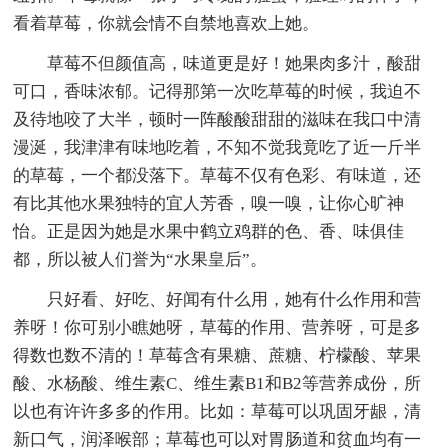
看着草莓，你就会情不自禁地喜欢上她。
草莓不但颜值高，味道更是好！她果肉多汁，酸甜
可口，香味浓郁。记得那第一次吃草莓的时候，我迫不
及待地咬了大半，顿时一阵酸酸甜甜的滋味在我口中清
漫涎，我津津有味地吃着，不知不觉我竟吃了近一斤半
的草莓，一个都没落下。草莓不仅有色彩、有味道，还
有比其他水果独特的宜人芳香，嗅一嗅，让你心旷神
怡。正是因为她是水果中鹤立鸡群的色、香、味俱佳
都，所以被人们誉为“水果皇后”。
只好看、好吃、好闻有什么用，她有什么作用和营
养呀！你可别小瞧她呀，草莓的作用、营养呀，可是多
得数也数不清的！草莓含有果糖、蔗糖、柠檬酸、苹果
酸、水杨酸、维生素C、维生素B1和B2等营养成份，所
以也有许许多多的作用。比如：草莓可以巩固牙龈，清
新口气，润泽喉部；草莓也可以对胃肠道和贫血均有一