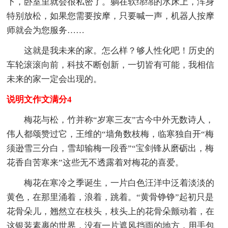
下，卧室里就会很私密了。躺在软绵绵的水床上，浑身
特别放松，如果您需要按摩，只要喊一声，机器人按摩
师就会为您服务……
这就是我未来的家。怎么样？够人性化吧！历史的
车轮滚滚向前，科技不断创新，一切皆有可能，我相信
未来的家一定会出现的。
说明文作文满分4
梅花与松，竹并称“岁寒三友”古今中外无数诗人，
伟人都颂赞过它，王维的“墙角数枝梅，临寒独自开“梅
须逊雪三分白，雪却输梅一段香”“宝剑锋从磨砺出，梅
花香自苦寒来”这些无不透露着对梅花的喜爱。
梅花在寒冷之季诞生，一片白色汪洋中泛着淡淡的
黄色，在那里涌着，浪着，跳着。“黄骨铮铮”起初只是
花骨朵儿，翘然立在枝头，枝头上的花骨朵颤动着，在
这银装素裹的世界，没有一片遮风挡雨的地方，用手包