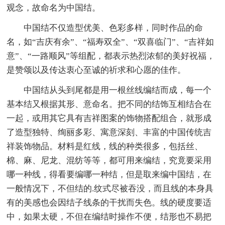
观念，故命名为中国结。
中国结不仅造型优美、色彩多样，同时作品的命
名，如“吉庆有余”、“福寿双全”、“双喜临门”、“吉祥如
意”、“一路顺风”等组配，都表示热烈浓郁的美好祝福，
是赞颂以及传达衷心至诚的祈求和心愿的佳作。
中国结从头到尾都是用一根丝线编结而成，每一个
基本结又根据其形、意命名。把不同的结饰互相结合在
一起，或用其它具有吉祥图案的饰物搭配组合，就形成
了造型独特、绚丽多彩、寓意深刻、丰富的中国传统吉
祥装饰物品。材料是红线，线的种类很多，包括丝、
棉、麻、尼龙、混纺等等，都可用来编结，究竟要采用
哪一种线，得看要编哪一种结，但是取来编中国结，在
一般情况下，不但结的.纹式尽被吞没，而且线的本身具
有的美感也会因结子线条的干扰而失色。线的硬度要适
中，如果太硬，不但在编结时操作不便，结形也不易把