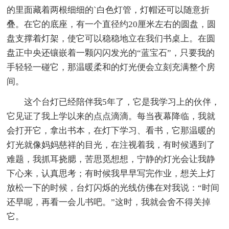
的里面藏着两根细细的`白色灯管，灯帽还可以随意折
叠。在它的底座，有一个直径约20厘米左右的圆盘，圆
盘支撑着灯架，使它可以稳稳地立在我们书桌上。在圆
盘正中央还镶嵌着一颗闪闪发光的“蓝宝石”，只要我的
手轻轻一碰它，那温暖柔和的灯光便会立刻充满整个房
间。
这个台灯已经陪伴我5年了，它是我学习上的伙伴，
它见证了我上学以来的点点滴滴。每当夜幕降临，我就
会打开它，拿出书本，在灯下学习、看书，它那温暖的
灯光就像妈妈慈祥的目光，在注视着我，有时候遇到了
难题，我抓耳挠腮，苦思觅想想，宁静的灯光会让我静
下心来，认真思考；有时候我早早写完作业，想关上灯
放松一下的时候，台灯闪烁的光线仿佛在对我说：“时间
还早呢，再看一会儿书吧。”这时，我就会舍不得关掉
它。