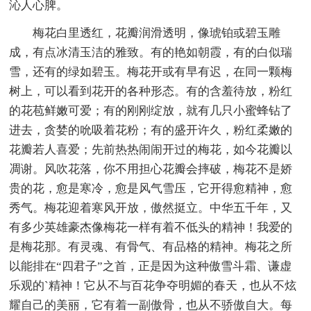
沁人心脾。
梅花白里透红，花瓣润滑透明，像琥铂或碧玉雕
成，有点冰清玉洁的雅致。有的艳如朝霞，有的白似瑞
雪，还有的绿如碧玉。梅花开或有早有迟，在同一颗梅
树上，可以看到花开的各种形态。有的含羞待放，粉红
的花苞鲜嫩可爱；有的刚刚绽放，就有几只小蜜蜂钻了
进去，贪婪的吮吸着花粉；有的盛开许久，粉红柔嫩的
花瓣若人喜爱；先前热热闹闹开过的梅花，如今花瓣以
凋谢。风吹花落，你不用担心花瓣会摔破，梅花不是娇
贵的花，愈是寒冷，愈是风气雪压，它开得愈精神，愈
秀气。梅花迎着寒风开放，傲然挺立。中华五千年，又
有多少英雄豪杰像梅花一样有着不低头的精神！我爱的
是梅花那。有灵魂、有骨气、有品格的精神。梅花之所
以能排在“四君子”之首，正是因为这种傲雪斗霜、谦虚
乐观的`精神！它从不与百花争夺明媚的春天，也从不炫
耀自己的美丽，它有着一副傲骨，也从不骄傲自大。每