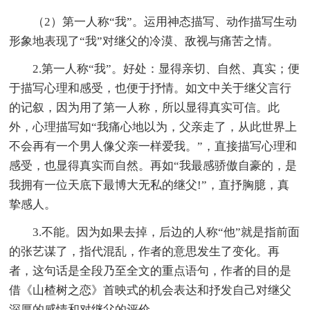
（2）第一人称“我”。运用神态描写、动作描写生动
形象地表现了“我”对继父的冷漠、敌视与痛苦之情。
2.第一人称“我”。好处：显得亲切、自然、真实；便
于描写心理和感受，也便于抒情。如文中关于继父言行
的记叙，因为用了第一人称，所以显得真实可信。此
外，心理描写如“我痛心地以为，父亲走了，从此世界上
不会再有一个男人像父亲一样爱我。”，直接描写心理和
感受，也显得真实而自然。再如“我最感骄傲自豪的，是
我拥有一位天底下最博大无私的继父!”，直抒胸臆，真
挚感人。
3.不能。因为如果去掉，后边的人称“他”就是指前面
的张艺谋了，指代混乱，作者的意思发生了变化。再
者，这句话是全段乃至全文的重点语句，作者的目的是
借《山楂树之恋》首映式的机会表达和抒发自己对继父
深厚的感情和对继父的评价。