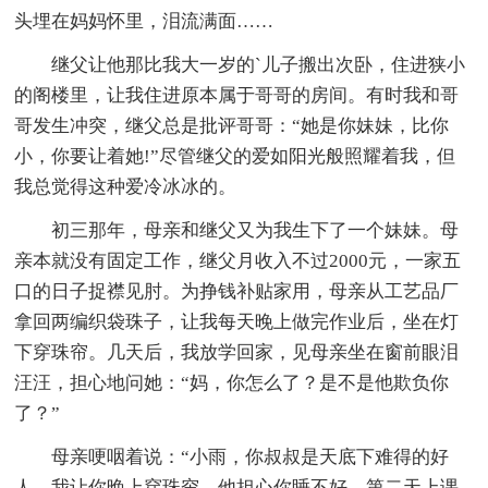
头埋在妈妈怀里，泪流满面……
继父让他那比我大一岁的`儿子搬出次卧，住进狭小
的阁楼里，让我住进原本属于哥哥的房间。有时我和哥
哥发生冲突，继父总是批评哥哥：“她是你妹妹，比你
小，你要让着她!”尽管继父的爱如阳光般照耀着我，但
我总觉得这种爱冷冰冰的。
初三那年，母亲和继父又为我生下了一个妹妹。母
亲本就没有固定工作，继父月收入不过2000元，一家五
口的日子捉襟见肘。为挣钱补贴家用，母亲从工艺品厂
拿回两编织袋珠子，让我每天晚上做完作业后，坐在灯
下穿珠帘。几天后，我放学回家，见母亲坐在窗前眼泪
汪汪，担心地问她：“妈，你怎么了？是不是他欺负你
了？”
母亲哽咽着说：“小雨，你叔叔是天底下难得的好
人。我让你晚上穿珠帘，他担心你睡不好，第二天上课