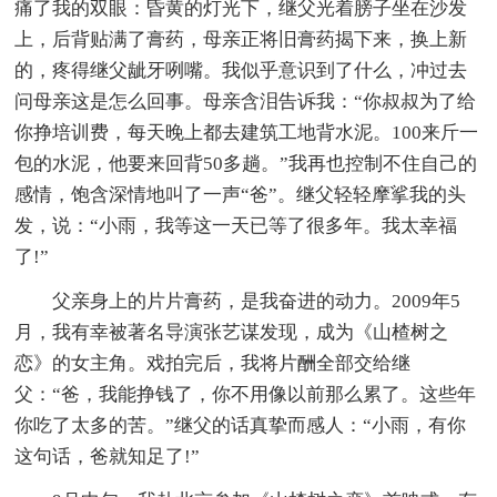
痛了我的双眼：昏黄的灯光下，继父光着膀子坐在沙发
上，后背贴满了膏药，母亲正将旧膏药揭下来，换上新
的，疼得继父龇牙咧嘴。我似乎意识到了什么，冲过去
问母亲这是怎么回事。母亲含泪告诉我：“你叔叔为了给
你挣培训费，每天晚上都去建筑工地背水泥。100来斤一
包的水泥，他要来回背50多趟。”我再也控制不住自己的
感情，饱含深情地叫了一声“爸”。继父轻轻摩挲我的头
发，说：“小雨，我等这一天已等了很多年。我太幸福
了!”
父亲身上的片片膏药，是我奋进的动力。2009年5
月，我有幸被著名导演张艺谋发现，成为《山楂树之
恋》的女主角。戏拍完后，我将片酬全部交给继
父：“爸，我能挣钱了，你不用像以前那么累了。这些年
你吃了太多的苦。”继父的话真挚而感人：“小雨，有你
这句话，爸就知足了!”