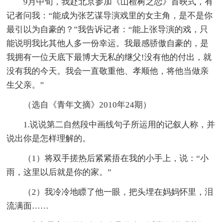
9月中旬，我赴北京参加《山楂树之恋》首映式，有
记者问我：“能成为张艺谋导演戏里的女主角，是不是你
最引以为自豪的？”我告诉记者：“能上张导演的戏，只
能说明我比其他人多一份幸运。我最感骄傲自豪的，是
我拥有一位天底下最博大无私的继父!没有他的付出，就
没有我的今天。我会一直敬重他、孝顺他，将他当做亲
生父亲。”
（选自《青年文摘》2010年24期）
1.说说第二自然段中画线句子所运用的记叙人称，并
说出你是怎样理解的。
（1）将双手搓热后紧紧捂在我的小手上，说：“小
雨，这里以后就是你的家。”
（2）我冷冷地瞟了他一眼，把头埋在妈妈怀里，泪
流满面……