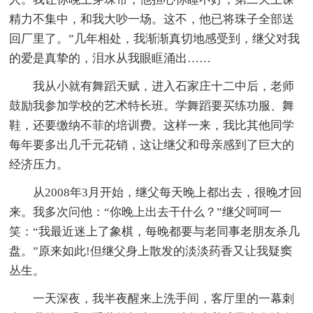
精力不集中，和我大吵一场。这不，他已将珠子全部送
回厂里了。”几年相处，我渐渐真切地感受到，继父对我
的爱是真挚的，泪水从我眼眶涌出……
我从小就有舞蹈天赋，进入石家庄十二中后，老师
鼓励我参加学校的艺术特长班。学舞蹈要买练功服、舞
鞋，还要缴纳不菲的培训费。这样一来，我比其他同学
每年要多出几千元花销，这让继父和母亲感到了巨大的
经济压力。
从2008年3月开始，继父每天晚上都出去，很晚才回
来。我多次问他：“你晚上出去干什么？”继父呵呵一
笑：“我最近迷上了象棋，每晚都要与老同事老朋友杀几
盘。”原来如此!但继父身上散发的淡淡药香又让我疑窦
丛生。
一天深夜，我半夜醒来上洗手间，客厅里的一幕刺