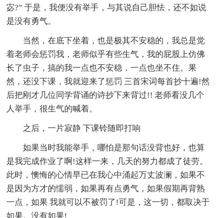
宓?” 于是，我便没有举手，与其说自己胆怯，还不如说
是没有勇气。
当然，在底下坐着，也是极其不安稳的，我总是觉
着老师会惩罚我，老师似乎有些生气，我的屁股上仿佛
长了虫子，搞的我一点也不安稳，一点也坐不住。果
然，还没下课，我就迎来了惩罚 三首宋词每首抄十遍!然
后把刚才几位同学背诵的诗抄下来背过!! 老师看没几个
人举手，很生气的喊着。
之后，一片寂静 下课铃随即打响
如果当时我能举手，哪怕是那句话没背也好，也算
是我完成作业了啊!这样一来，几天的努力都成了徒劳。
此时，懊悔的心情早已在我心中涌起万丈波澜，如果不
是因为方才的懦弱，如果再有点勇气，如果假期再背熟
一点，如果 我就可以不被罚了!可是，这一切，都取决于
如果。没有如果!