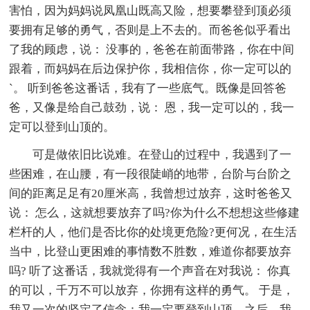
害怕，因为妈妈说凤凰山既高又险，想要攀登到顶必须
要拥有足够的勇气，否则是上不去的。而爸爸似乎看出
了我的顾虑，说： 没事的，爸爸在前面带路，你在中间
跟着，而妈妈在后边保护你，我相信你，你一定可以的
`。 听到爸爸这番话，我有了一些底气。既像是回答爸
爸，又像是给自己鼓劲，说： 恩，我一定可以的，我一
定可以登到山顶的。
可是做依旧比说难。在登山的过程中，我遇到了一
些困难，在山腰，有一段很陡峭的地带，台阶与台阶之
间的距离足足有20厘米高，我曾想过放弃，这时爸爸又
说： 怎么，这就想要放弃了吗?你为什么不想想这些修建
栏杆的人，他们是否比你的处境更危险?更何况，在生活
当中，比登山更困难的事情数不胜数，难道你都要放弃
吗? 听了这番话，我就觉得有一个声音在对我说： 你真
的可以，千万不可以放弃，你拥有这样的勇气。 于是，
我又一次的坚定了信念：我一定要登到山顶。之后，我