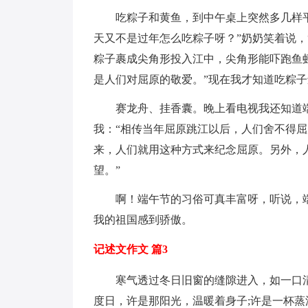
吃粽子和黄鱼，到中午桌上突然多几样平
天又不是过年怎么吃粽子呀？”奶奶笑着说
粽子裹成尖角形投入江中，尖角形能吓跑鱼
是人们对屈原的敬爱。”现在我才知道吃粽
赛龙舟、挂香囊。晚上看电视我还知道端
我：“相传当年屈原跳江以后，人们舍不得
来，人们就用这种方式来纪念屈原。另外，
望。”
啊！端午节的习俗可真丰富呀，听说，端
我的祖国感到骄傲。
记述文作文 篇3
寒气透过冬日旧窗的缝隙进入，如一口清
度日，许是那阳光，温暖着身子;许是一杯蒸