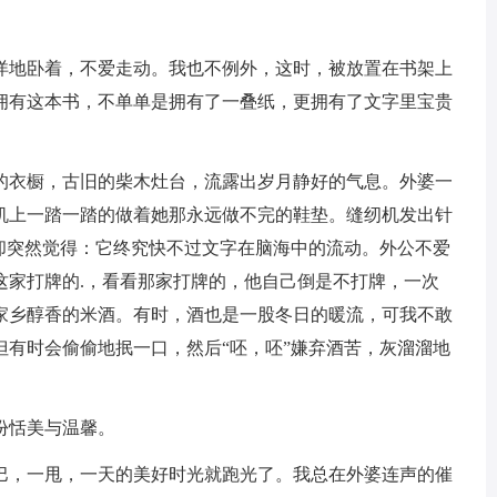
地卧着，不爱走动。我也不例外，这时，被放置在书架上
拥有这本书，不单单是拥有了一叠纸，更拥有了文字里宝贵
衣橱，古旧的柴木灶台，流露出岁月静好的气息。外婆一
机上一踏一踏的做着她那永远做不完的鞋垫。缝纫机发出针
我却突然觉得：它终究快不过文字在脑海中的流动。外公不爱
这家打牌的.，看看那家打牌的，他自己倒是不打牌，一次
家乡醇香的米酒。有时，酒也是一股冬日的暖流，可我不敢
但有时会偷偷地抿一口，然后“呸，呸”嫌弃酒苦，灰溜溜地
恬美与温馨。
，一甩，一天的美好时光就跑光了。我总在外婆连声的催