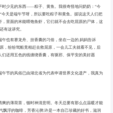
时少见的东西——粽子、黄鱼。我很奇怪地问奶奶：“今
，“今天是端午节呀，所以要吃粽子和黄鱼。据说这天人们把
虾，里面的米能喂饱鱼虾，它们就不会去吃屈原的尸体，这
子还有这讲究。
午也有赛龙舟、挂香囊的习俗，坐在一边的.妈妈告诉
屈原，纷纷驾船竟相赶去救屈原，一会儿工夫就看不见，后
人们还用五色的线缠绕香囊，有驱邪、保平安的美好愿
午节的风俗已由湖北省为代表申请世界文化遗产，我真为
爽的薄荷茶，顿时神清意明。冬天总要有那么点温暖才能
汽飘浮的咖啡，芳香沁脾;许是一本自己珍藏的好书，滋润