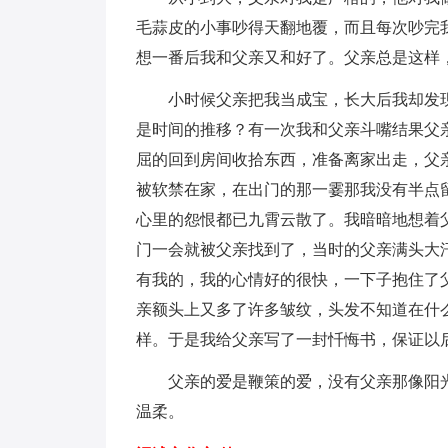
毛蒜皮的小事吵得天翻地覆，而且每次吵完
想一番后我和父亲又和好了。父亲总是这样
小时候父亲把我当成宝，长大后我却发现
是时间的推移？有一次我和父亲斗嘴结果父
屈的回到房间收拾东西，准备离家出走，父
被软禁在家，在出门的那一霎那我没有半点
心里的怨恨都已九霄云散了。我暗暗地想着
门一会就被父亲找到了，当时的父亲满头大
有我的，我的心情好的很快，一下子抱住了
亲额头上又多了许多皱纹，头发不知道在什
样。于是我给父亲写了一封忏悔书，保证以
父亲的爱是鞭策的爱，没有父亲那像阳光
温柔。