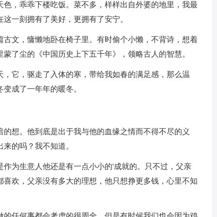
天色，乖乖下楼吃饭。菜不多，样样出自外婆的地里，我最
在这一刻拥有了美好，更拥有了安宁。
古文，慵懒地卧在椅子里。有时偷个小懒，不背诗，想着
里蒙了尘的《中国历史上下五千年》，领略古人的智慧。
，它，驱走了入体的寒，带给我如春的满足感，那么温
冬变成了一年年的暖冬。
的想。他到底是出于我与他的血缘之情而不得不尽的义
出来的吗？我不知道。
作为生意人他还是有一点小小的'成就的。只不过，父亲
都喜欢，父亲没有多大的理想，他只想挣更多钱，心里不知
的任何事都会考虑的很周全，但是有时候我们也会因为鸡