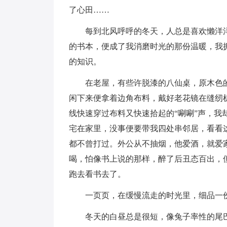
了心田……
每到北风呼呼的冬天，人总是喜欢懒洋洋
的书本，便成了我消磨时光的那份温暖，我
的知识。
在老屋，有些许脱漆的八仙桌，原木色的
闲下来便拿着边角布料，戴好老花镜在缝纫
线快速穿过布料又快速拾起的“唰唰”声，
宅在家里，没事便要带我四处串邻居，看看
都不曾打过。外公从不抽烟，他爱酒，就爱
喝，怕像书上说的那样，醉了后丑态百出，
跑去看书去了。
一页页，在缓慢流走的时光里，细品一份
冬天的白昼总是很短，像兔子率性的尾巴