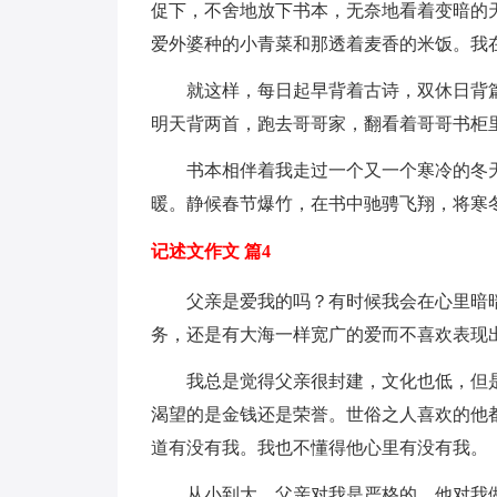
促下，不舍地放下书本，无奈地看着变暗的
爱外婆种的小青菜和那透着麦香的米饭。我
就这样，每日起早背着古诗，双休日背篇
明天背两首，跑去哥哥家，翻看着哥哥书柜
书本相伴着我走过一个又一个寒冷的冬天
暖。静候春节爆竹，在书中驰骋飞翔，将寒
记述文作文 篇4
父亲是爱我的吗？有时候我会在心里暗暗
务，还是有大海一样宽广的爱而不喜欢表现
我总是觉得父亲很封建，文化也低，但是
渴望的是金钱还是荣誉。世俗之人喜欢的他
道有没有我。我也不懂得他心里有没有我。
从小到大，父亲对我是严格的，他对我做