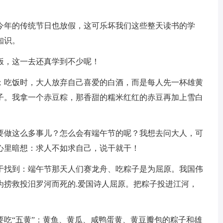
年的传统节日也放假，这可乐坏我们这些整天读书的学
知识。
，这一去还真学到不少呢！
吃饭时，大人放弃自己喜爱的白酒，而是每人先一杯雄黄
子。我拿一个赤豆粽，那香甜的糯米红红的赤豆再加上雪白
做这么多事儿？怎么会有端午节的呢？我想去问大人，可
心里暗想：求人不如求自己，说干就干！
找到：端午节那天人们赛龙舟、吃粽子是为屈原。我国伟
为捞救投汨罗河而死的.爱国诗人屈原。把粽子投进江河，
。
“五黄”：黄鱼、黄瓜、咸鸭蛋黄、黄豆瓣包的粽子和雄