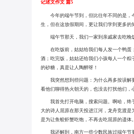
记述文作文 篇5
今年的端午节到，但比往年不同的是，今
生，但在这放假期间，更让我们学到更多的
端午节那天，我们一家到亲戚家去吃晚饭
在吃饭前，姑姑给我们每人发一个鸭蛋；
酒；吃完饭，姑姑还给我们小孩每人一个粽
的砂糖，真是让人陶醉呀！
我突然想到些问题：为什么再多按误解要
看他们聊得热火朝天的，也没去打扰他们，
我首先打开电脑，搜索问题。啊哈，终于
大的诗人屈原在那天投进江河，龙舟竞渡是
是为让鱼蛟虾蟹吃饱，不再去吃屈原的遗体
我还解到，南方一些少数民族过端午节要吃