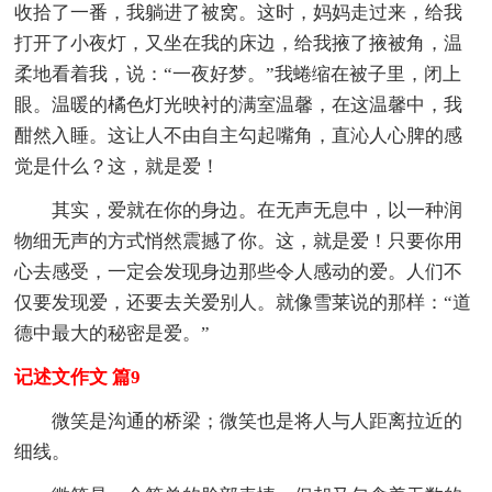
收拾了一番，我躺进了被窝。这时，妈妈走过来，给我
打开了小夜灯，又坐在我的床边，给我掖了掖被角，温
柔地看着我，说：“一夜好梦。”我蜷缩在被子里，闭上
眼。温暖的橘色灯光映衬的满室温馨，在这温馨中，我
酣然入睡。这让人不由自主勾起嘴角，直沁人心脾的感
觉是什么？这，就是爱！
其实，爱就在你的身边。在无声无息中，以一种润
物细无声的方式悄然震撼了你。这，就是爱！只要你用
心去感受，一定会发现身边那些令人感动的爱。人们不
仅要发现爱，还要去关爱别人。就像雪莱说的那样：“道
德中最大的秘密是爱。”
记述文作文 篇9
微笑是沟通的桥梁；微笑也是将人与人距离拉近的
细线。