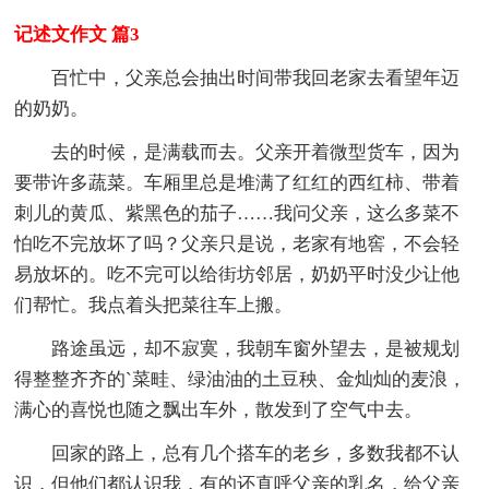
记述文作文 篇3
百忙中，父亲总会抽出时间带我回老家去看望年迈
的奶奶。
去的时候，是满载而去。父亲开着微型货车，因为
要带许多蔬菜。车厢里总是堆满了红红的西红柿、带着
刺儿的黄瓜、紫黑色的茄子……我问父亲，这么多菜不
怕吃不完放坏了吗？父亲只是说，老家有地窖，不会轻
易放坏的。吃不完可以给街坊邻居，奶奶平时没少让他
们帮忙。我点着头把菜往车上搬。
路途虽远，却不寂寞，我朝车窗外望去，是被规划
得整整齐齐的`菜畦、绿油油的土豆秧、金灿灿的麦浪，
满心的喜悦也随之飘出车外，散发到了空气中去。
回家的路上，总有几个搭车的老乡，多数我都不认
识，但他们都认识我，有的还直呼父亲的乳名，给父亲