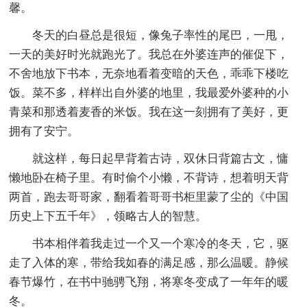
馨。
冬天的白昼总是很短，像兔子率性的尾巴，一甩，
一天的美好时光就跑光了。我总在外婆连声的催促下，
不舍地放下书本，无奈地看着变暗的天色，乖乖下楼吃
饭。菜不多，样样出自外婆的地里，我最爱外婆种的小
青菜和那透着麦香的米饭。我在这一刻拥有了美好，更
拥有了安宁。
就这样，每日起早背着古诗，双休日背篇古文，慵
懒地卧在椅子里。有时偷个小懒，不背诗，想着明天背
两首，跑去哥哥家，翻看着哥哥书柜里蒙了尘的《中国
历史上下五千年》，领略古人的智慧。
书本相伴着我走过一个又一个寒冷的冬天，它，驱
走了入体的寒，带给我如春的满足感，那么温暖。静候
春节爆竹，在书中驰骋飞翔，将寒冬变成了一年年的暖
冬。