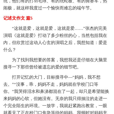
玩，他们有的打羽毛球、有的玩蛇板、有的骑赛车，热
闹极，就这样我度过一个愉快而难忘的端午节。
记述文作文 篇5
“这就是爱，这就是爱，这就是爱……”张杰的完美
演唱《这就是爱》打动了多少粉丝的心，当然包括我在
内，但欣赏过这动人心玄的演唱之后，我想知道：爱是
什么？
为了找到我想要的答案，我想我还是仔细在大脑里
搜寻一下那些曾经被遗忘的爱的细节吧。
打开记忆的大门，目标搜寻中—“妈妈，我不想
去。”“没事，乖，妈妈不走，妈妈就在学校门口等
你。”我哭得泪水和鼻涕都混在了一起，却只是希望能换
来妈妈的心软，但她没有。无奈的我只得抽泣的走进一
个完全陌生的环境。一放学，我就赶紧跑出教室，一眼
就看见了正在校门口焦急等待的妈妈。我顿时对妈妈充