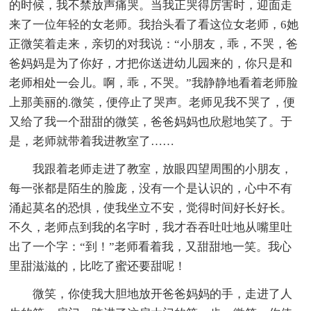
的时候，我不禁放声痛哭。当我正哭得厉害时，迎面走
来了一位年轻的女老师。我抬头看了看这位女老师，6她
正微笑着走来，亲切的对我说：“小朋友，乖，不哭，爸
爸妈妈是为了你好，才把你送进幼儿园来的，你只是和
老师相处一会儿。啊，乖，不哭。”我静静地看着老师脸
上那美丽的.微笑，便停止了哭声。老师见我不哭了，便
又给了我一个甜甜的微笑，爸爸妈妈也欣慰地笑了。于
是，老师就带着我进教室了……
我跟着老师走进了教室，放眼四望周围的小朋友，
每一张都是陌生的脸庞，没有一个是认识的，心中不有
涌起莫名的恐惧，使我坐立不安，觉得时间好长好长。
不久，老师点到我的名字时，我才吞吞吐吐地从嘴里吐
出了一个字：“到！”老师看着我，又甜甜地一笑。我心
里甜滋滋的，比吃了蜜还要甜呢！
微笑，你使我大胆地放开爸爸妈妈的手，走进了人