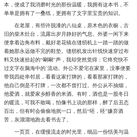
本，便成了我消磨时光的那份温暖，我拥有这本书，不
单单是拥有了一叠纸，更拥有了文字里宝贵的知识。
在老屋，有些许脱漆的八仙桌，原木色的衣橱，古
旧的柴木灶台，流露出岁月静好的气息。外婆一闲下来
便拿着边角布料，戴好老花镜在缝纫机上一踏一踏的做
着她那永远做不完的鞋垫。缝纫机发出针线快速穿过布
料又快速拾起的“唰唰”声，我却突然觉得：它终究快不
过文字在脑海中的`流动。外公不爱宅在家里，没事便要
带我四处串邻居，看看这家打牌的，看看那家打牌的，
他自己倒是不打牌，一次都不曾打过。外公从不抽烟，
他爱酒，就爱家乡醇香的米酒。有时，酒也是一股冬日
的暖流，可我不敢喝，怕像书上说的那样，醉了后丑态
百出，但有时会偷偷地抿一口，然后“呸，呸”嫌弃酒
苦，灰溜溜地跑去看书去了。
一页页，在缓慢流走的时光里，细品一份恬美与温