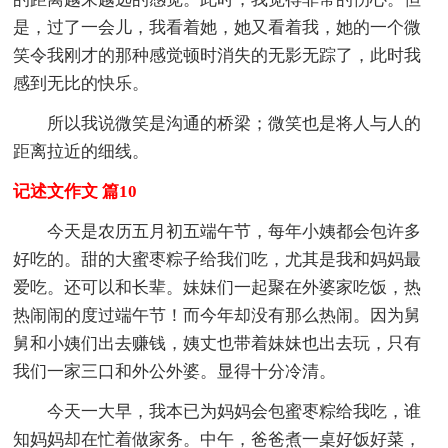
是，过了一会儿，我看着她，她又看着我，她的一个微
笑令我刚才的那种感觉顿时消失的无影无踪了，此时我
感到无比的快乐。
所以我说微笑是沟通的桥梁；微笑也是将人与人的
距离拉近的细线。
记述文作文 篇10
今天是农历五月初五端午节，每年小姨都会包许多
好吃的。甜的大蜜枣粽子给我们吃，尤其是我和妈妈最
爱吃。还可以和长辈。妹妹们一起聚在外婆家吃饭，热
热闹闹的度过端午节！而今年却没有那么热闹。因为舅
舅和小姨们出去赚钱，姨丈也带着妹妹也出去玩，只有
我们一家三口和外公外婆。显得十分冷清。
今天一大早，我本已为妈妈会包蜜枣粽给我吃，谁
知妈妈却在忙着做家务。中午，爸爸煮一桌好饭好菜，