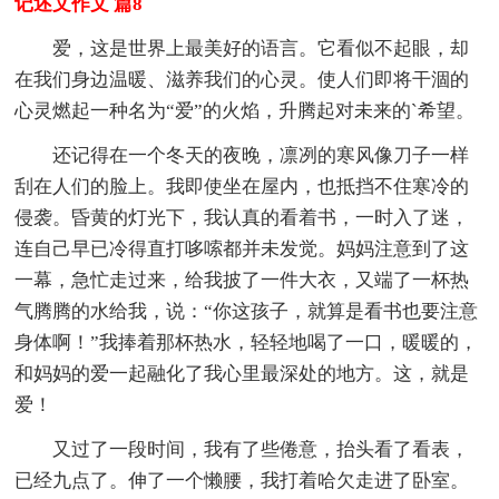
记述文作文 篇8
爱，这是世界上最美好的语言。它看似不起眼，却
在我们身边温暖、滋养我们的心灵。使人们即将干涸的
心灵燃起一种名为“爱”的火焰，升腾起对未来的`希望。
还记得在一个冬天的夜晚，凛冽的寒风像刀子一样
刮在人们的脸上。我即使坐在屋内，也抵挡不住寒冷的
侵袭。昏黄的灯光下，我认真的看着书，一时入了迷，
连自己早已冷得直打哆嗦都并未发觉。妈妈注意到了这
一幕，急忙走过来，给我披了一件大衣，又端了一杯热
气腾腾的水给我，说：“你这孩子，就算是看书也要注意
身体啊！”我捧着那杯热水，轻轻地喝了一口，暖暖的，
和妈妈的爱一起融化了我心里最深处的地方。这，就是
爱！
又过了一段时间，我有了些倦意，抬头看了看表，
已经九点了。伸了一个懒腰，我打着哈欠走进了卧室。