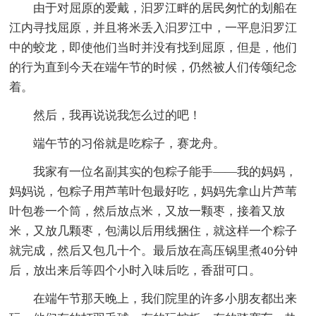
由于对屈原的爱戴，汩罗江畔的居民匆忙的划船在
江内寻找屈原，并且将米丢入汩罗江中，一平息汩罗江
中的蛟龙，即使他们当时并没有找到屈原，但是，他们
的行为直到今天在端午节的时候，仍然被人们传颂纪念
着。
然后，我再说说我怎么过的吧！
端午节的习俗就是吃粽子，赛龙舟。
我家有一位名副其实的包粽子能手——我的妈妈，
妈妈说，包粽子用芦苇叶包最好吃，妈妈先拿山片芦苇
叶包卷一个筒，然后放点米，又放一颗枣，接着又放
米，又放几颗枣，包满以后用线捆住，就这样一个粽子
就完成，然后又包几十个。最后放在高压锅里煮40分钟
后，放出来后等四个小时入味后吃，香甜可口。
在端午节那天晚上，我们院里的许多小朋友都出来