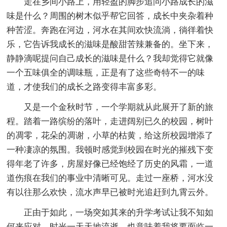
走在乡间小路上，用轻盈的脚步追问小路成长的滋
味是什么？周围的树木似乎帮它回答，成长中夹杂着种
种苦涩。奔跑在河边，河水在其间欢快流淌，徜徉着快
乐，它告诉我成长的滋味是酸甜苦辣兼备的。坐下来，
静静滴呢提问自己成长的滋味是什么？我却觉得它就像
一个五味俱全的调味瓶，正是有了这些奇特不一的味
道，才使我们的成长之路变得丰富多彩。
又是一个金秋时节，一个学期就从此展开了新的旅
程。踏着一路缤纷的落叶，走进阔别已久的校园，树叶
的凋零，花朵的凋谢，小草的枯黄，给这所校园增添了
一种凄凉的氛围。我顿时感觉到校园在时光的摧残下变
得年老了许多，房屋好像已经饱经了历史的风霜，一道
道伤痕在我们的事业中清晰可见。走过一座桥，河水没
有以往那么欢快，流水声早已被时光追赶到九霄云外。
正由于如此，一场突如其来的升学考试让我不知如
何来应对。时光一天天地流逝，也意味着我将要面临一