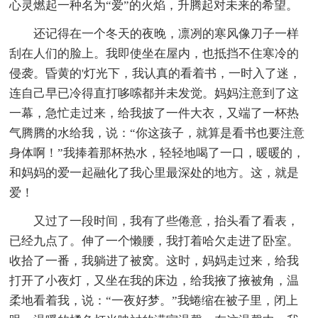
心灵燃起一种名为“爱”的火焰，升腾起对未来的希望。
还记得在一个冬天的夜晚，凛冽的寒风像刀子一样
刮在人们的脸上。我即使坐在屋内，也抵挡不住寒冷的
侵袭。昏黄的'灯光下，我认真的看着书，一时入了迷，
连自己早已冷得直打哆嗦都并未发觉。妈妈注意到了这
一幕，急忙走过来，给我披了一件大衣，又端了一杯热
气腾腾的水给我，说：“你这孩子，就算是看书也要注意
身体啊！”我捧着那杯热水，轻轻地喝了一口，暖暖的，
和妈妈的爱一起融化了我心里最深处的地方。这，就是
爱！
又过了一段时间，我有了些倦意，抬头看了看表，
已经九点了。伸了一个懒腰，我打着哈欠走进了卧室。
收拾了一番，我躺进了被窝。这时，妈妈走过来，给我
打开了小夜灯，又坐在我的床边，给我掖了掖被角，温
柔地看着我，说：“一夜好梦。”我蜷缩在被子里，闭上