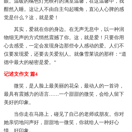
眼。温暖的橘色灯光映衬的满室温馨，在这温馨中，我
酣然入睡。这让人不由自主勾起嘴角，直沁人心脾的感
觉是什么？这，就是爱！
其实，爱就在你的身边。在无声无息中，以一种润
物细无声的方式悄然震撼了你。这，就是爱！只要你用
心去感受，一定会发现身边那些令人感动的爱。人们不
仅要发现爱，还要去关爱别人。就像雪莱说的那样：“道
德中最大的秘密是爱。”
记述文作文 篇4
微笑，是人脸上最美丽的花朵，最动人的一首诗，
最具有震撼力的语言……一个甜甜的微笑，会给人留下
美好的印象。
当你走在马路上，碰见了自己的老师或朋友。你对
她亲切地问声好，甜甜地一微笑，你就给人一种好心
情、好印象。