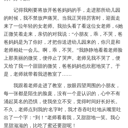
记得我刚要将放开爸爸妈妈的手，走进那所幼儿园
的时候，我不禁放声痛哭。当我正哭得厉害时，迎面走
来了一位年轻的女老师。我抬头看了看这位女老师，6她
正微笑着走来，亲切的对我说：“小朋友，乖，不哭，爸
爸妈妈是为了你好，才把你送进幼儿园来的，你只是和
老师相处一会儿。啊，乖，不哭。”我静静地看着老师脸
上那美丽的微笑，便停止了哭声。老师见我不哭了，便
又给了我一个甜甜的微笑，爸爸妈妈也欣慰地笑了。于
是，老师就带着我进教室了……
我跟着老师走进了教室，放眼四望周围的小朋友，
每一张都是陌生的脸庞，没有一个是认识的，心中不有
涌起莫名的恐惧，使我坐立不安，觉得时间好长好长。
不久，老师点到我的'名字时，我才吞吞吐吐地从嘴里吐
出了一个字：“到！”老师看着我，又甜甜地一笑。我心
里甜滋滋的，比吃了蜜还要甜呢！